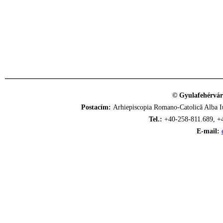
© Gyulafehérvár
Postacím:
Arhiepiscopia Romano-Catolică Alba Iu
Tel.:
+40-258-811.689, +
E-mail: