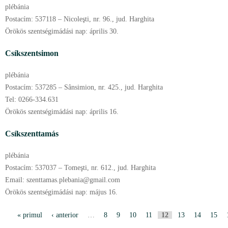
plébánia
Postacím:
537118 – Nicoleşti, nr. 96., jud. Harghita
Örökös szentségimádási nap:
április
30.
Csíkszentsimon
plébánia
Postacím:
537285 – Sânsimion, nr. 425., jud. Harghita
Tel:
0266-334.631
Örökös szentségimádási nap:
április
16.
Csíkszenttamás
plébánia
Postacím:
537037 – Tomeşti, nr. 612., jud. Harghita
Email:
szenttamas.plebania@gmail.com
Örökös szentségimádási nap:
május
16.
P
« primul
‹ anterior
…
8
9
10
11
12
13
14
15
a