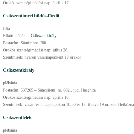
Örökös szentségimádási nap:
április
17.
Csíkszentimrei büdös-fürdő
filia
Ellátó plébánia:
Csíkszentkirály
Postacím:
Sântimbru–Băi
Örökös szentségimádási nap:
július
28.
Szentmisék:
nyáron vasárnaponként 17 órakor
Csíkszentkirály
plébánia
Postacím:
537265 – Sâncrăieni, nr. 602., jud. Harghita
Örökös szentségimádási nap:
április
18.
Szentmisék:
vasár- és ünnepnapokon 10,30 és 17, illetve 19 órakor. Hétköznap
Csíkszentlélek
plébánia