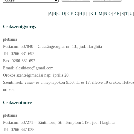
|
A
|
B
|
C
|
D
|
E
|
F
|
G
|
H
|
I
|
J
|
K
|
L
|
M
|
N
|
O
|
P
|
R
|
S
|
T
|
U
Csíkszentgyörgy
plébánia
Postacím:
537040 – Ciucsângeorgiu, nr. 13., jud. Harghita
Tel:
0266-331.692
Fax:
0266-331.692
Email:
alcsikiesp@gmail.com
Örökös szentségimádási nap:
április
20.
Szentmisék:
vasár- és ünnepnapokon 9,30; 11 és 17, illetve 19 órakor, Hétköz
órakor.
Csíkszentimre
plébánia
Postacím:
537271 – Sântimbru, Str. Templom 519., jud. Harghita
Tel:
0266-347.028