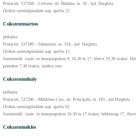
Postacím:
537268 – Leliceni, str. Bánátus, nr. 36., jud. Harghita
Örökös szentségimádási nap:
április
23.
Csíkszentmárton
plébánia
Postacím:
537280 – Sânmartin, nr. 354., jud. Harghita
Örökös szentségimádási nap:
április
15.
Szentmisék:
vasár- és ünnepnapokon 9, 10,30 és 17, illetve 19,30 órakor. Hé
pénteken 7,30 órakor, máskor este.
Csíkszentmihály
plébánia
Postacím:
537200 – Mihăileni-Ciuc, str. Principală, nr. 183., jud Harghita
Örökös szentségimádási nap:
április
02.
Szentmisék:
vasár- és ünnepnapokon 10,30 és 17 órakor, hétköznap 17, illetv
Csíkszentmiklós