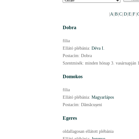
|
A
|
B
|
C
|
D
|
E
|
F
|
Dobra
filia
Ellátó plébánia:
Déva I.
Postacím:
Dobra
Szentmisék:
minden hónap 3. vasárnapján 
Domokos
filia
Ellátó plébánia:
Magyarlápos
Postacím:
Dămăcușeni
Egeres
oldallagosan ellátott plébánia
Ellátó plébánia:
Jegenye