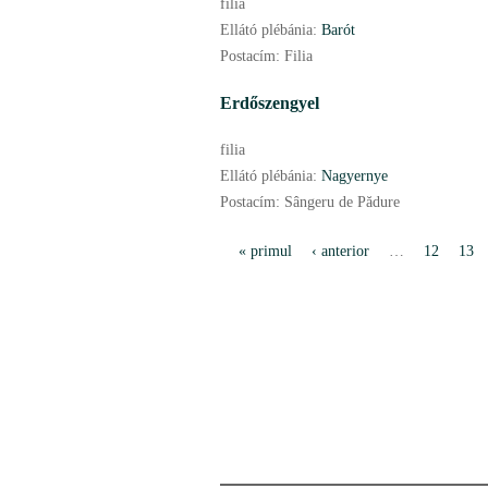
filia
Ellátó plébánia:
Barót
Postacím:
Filia
Erdőszengyel
filia
Ellátó plébánia:
Nagyernye
Postacím:
Sângeru de Pădure
P
« primul
‹ anterior
…
12
13
a
g
i
n
i