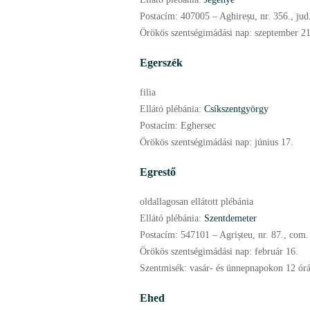
Postacím:
407005 – Aghireșu, nr. 356., jud
Örökös szentségimádási nap:
szeptember
21
Egerszék
filia
Ellátó plébánia:
Csíkszentgyörgy
Postacím:
Eghersec
Örökös szentségimádási nap:
június
17.
Egrestő
oldallagosan ellátott plébánia
Ellátó plébánia:
Szentdemeter
Postacím:
547101 – Agrișteu, nr. 87., com.
Örökös szentségimádási nap:
február
16.
Szentmisék:
vasár- és ünnepnapokon 12 órá
Ehed