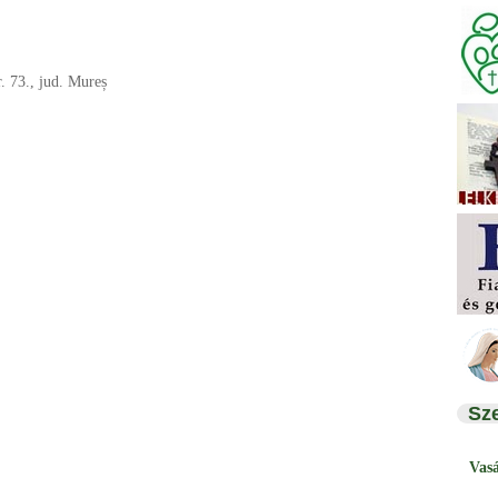
r. 73., jud. Mureș
Sz
Vas