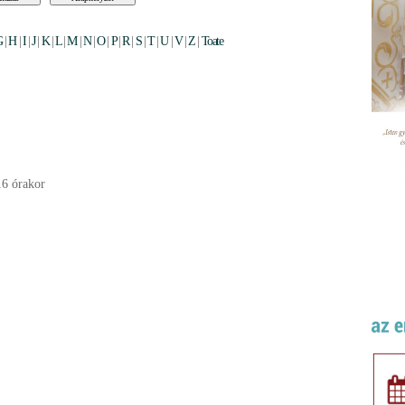
G
|
H
|
I
|
J
|
K
|
L
|
M
|
N
|
O
|
P
|
R
|
S
|
T
|
U
|
V
|
Z
|
Toate
16 órakor