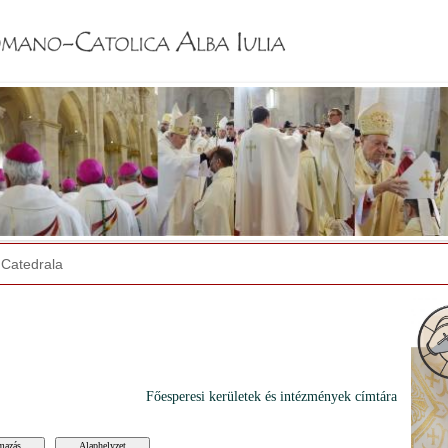
Jump to navigation
Catedrala
Főesperesi kerületek és intézmények címtára