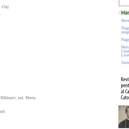
. Cluj
Ha
.
Bérm
Nagy
megú
Nagy
Beir
Gusz
Líc
Szen
 Bălăușeri, jud. Mureș
tól