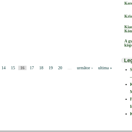
Ker
Kris
Kia
Kön
A gy
kis
Le
14
15
16
17
18
19
20
…
următor ›
ultima »
–
F
I
K