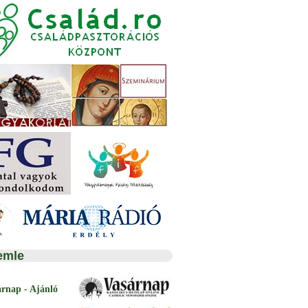
emle
árnap - Ajánló