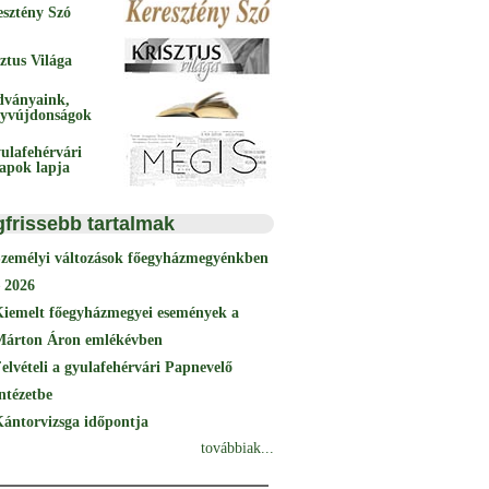
esztény Szó
ztus Világa
dványaink,
yvújdonságok
ulafehérvári
papok lapja
gfrissebb tartalmak
Személyi változások főegyházmegyénkben
 2026
Kiemelt főegyházmegyei események a
Márton Áron emlékévben
elvételi a gyulafehérvári Papnevelő
ntézetbe
ántorvizsga időpontja
továbbiak...