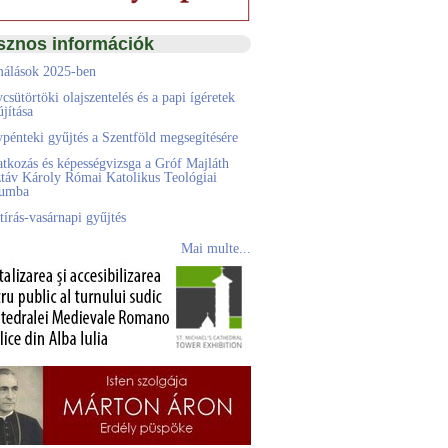
sznos információk
álások 2025-ben
csütörtöki olajszentelés és a papi ígéretek
jítása
pénteki gyűjtés a Szentföld megsegítésére
atkozás és képességvizsga a Gróf Majláth
táv Károly Római Katolikus Teológiai
eumba
tírás-vasárnapi gyűjtés
Mai multe...