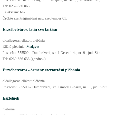
Tel:
0262-380.066
Lélekszám:
642
Örökös szentségimádási nap:
szeptember
01.
Erzsébetváros,
latin szertartású
oldallagosan ellátott plébánia
Ellátó plébánia:
Medgyes
Postacím:
555500 – Dumbrăveni, str. 1 Decembrie, nr. 9., jud. Sibiu
Tel:
0269-866.636 (gondnok)
Erzsébetváros - örmény szertartású plébánia
oldallagosan ellátott plébánia
Postacím:
555500 – Dumbrãveni, str. Timotei Cipariu, nr. 1., jud. Sibiu
Esztelnek
plébánia