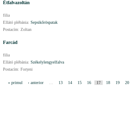
Étfalvazoltán
filia
Ellátó plébánia:
Sepsikőröspatak
Postacím:
Zoltan
Farcád
filia
Ellátó plébánia:
Székelylengyelfalva
Postacím:
Forțeni
P
« primul
‹ anterior
…
13
14
15
16
17
18
19
20
a
g
i
n
i