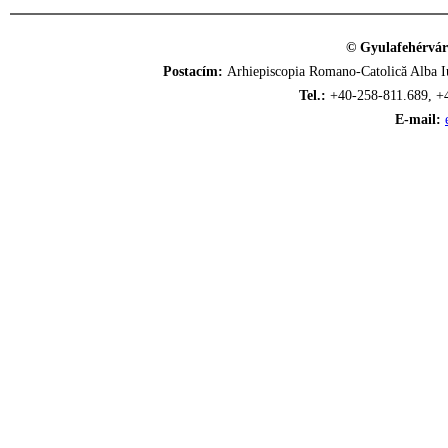
© Gyulafehérvár
Postacím:
Arhiepiscopia Romano-Catolică Alba Iu
Tel.:
+40-258-811.689, +
E-mail: