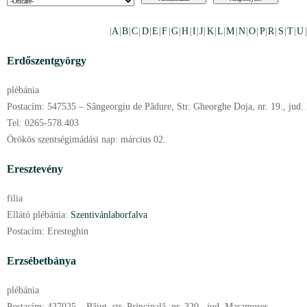
|
A
|
B
|
C
|
D
|
E
|
F
|
G
|
H
|
I
|
J
|
K
|
L
|
M
|
N
|
O
|
P
|
R
|
S
|
T
|
U
Erdőszentgyörgy
plébánia
Postacím:
547535 – Sângeorgiu de Pădure, Str. Gheorghe Doja, nr. 19., jud.
Tel:
0265-578.403
Örökös szentségimádási nap:
március
02.
Eresztevény
filia
Ellátó plébánia:
Szentivánlaborfalva
Postacím:
Eresteghin
Erzsébetbánya
plébánia
Postacím:
437025 – Băiuţ, str. Principală, nr. 320., jud. Maramureş