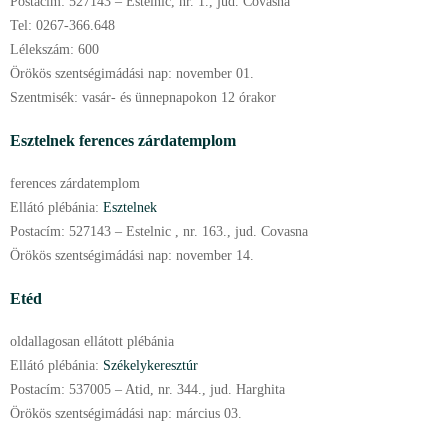
Postacím:
527143 – Estelnic, nr. 1., jud. Covasna
Tel:
0267-366.648
Lélekszám:
600
Örökös szentségimádási nap:
november
01.
Szentmisék:
vasár- és ünnepnapokon 12 órakor
Esztelnek ferences zárdatemplom
ferences zárdatemplom
Ellátó plébánia:
Esztelnek
Postacím:
527143 – Estelnic , nr. 163., jud. Covasna
Örökös szentségimádási nap:
november
14.
Etéd
oldallagosan ellátott plébánia
Ellátó plébánia:
Székelykeresztúr
Postacím:
537005 – Atid, nr. 344., jud. Harghita
Örökös szentségimádási nap:
március
03.