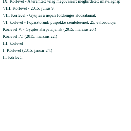
IX. Körlevél - A teremtett világ megóvásáért meghirdetett imavilágnap
VIII. Körlevél - 2015. július 9.
VII. Körlevél - Gyűjtés a nepáli földrengés áldozatainak
VI. körlevél - Főpásztorunk püspökké szentelésének 25. évfordulója
Körlevél V. - Gyűjtés Kárpátaljának (2015. március 20.)
Körlevél IV. (2015. március 22.)
III. körlevél
I. Körlevél (2015. január 24.)
II. Körlevél