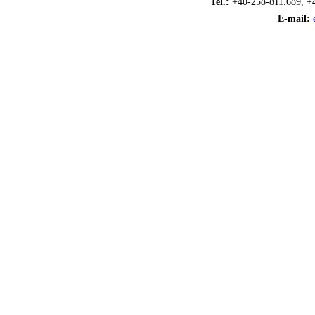
Tel.:
+40-258-811.689, +
E-mail: