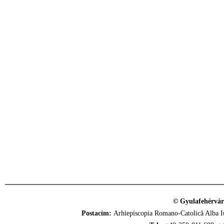
© Gyulafehérvár
Postacím:
Arhiepiscopia Romano-Catolică Alba Iu