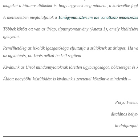
magukat a hittanos diákokat is, hogy tegyenek meg mindent, a körlevélbe fogla
A mellékletben megtaláljátok a
Tanügyminisztérium ide vonatkozó rendelkezés
Többek között ott van az űrlap, típusnyomtatvány (Anexa 1), amely kitöltésével
igényelni.
Remélhetőleg az iskolák igazgatósága eljuttatja a szülőknek az űrlapot. Ha 
az ügyintézés, ott kérés nélkül be kell segíteni.
Kivánunk az Úrtól mindannyiotoknak töretlen ügybuzgóságot, bölcseséget és ki
Áldott nagyböjti készülődést is kívánunk,s zeretettel köszöntve mindenkit –
Potyó Feren
általános helyn
irodaigazgat