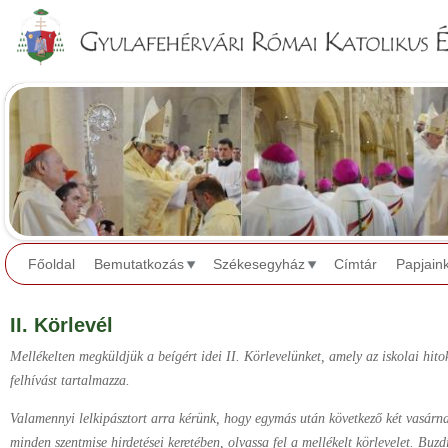
Jump to navigation
Főoldal
Bemutatkozás
Székesegyház
Címtár
Papjain
II. Körlevél
Mellékelten megküldjük a beígért idei II. Körlevelünket, amely az iskolai hito
felhívást tartalmazza.
Valamennyi lelkipásztort arra kérünk, hogy egymás után következő két vasárna
minden szentmise hirdetései keretében, olvassa fel a mellékelt körlevelet. Buzdí