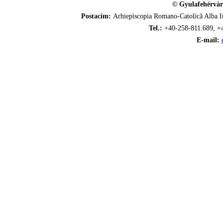
© Gyulafehérvár
Postacím:
Arhiepiscopia Romano-Catolică Alba Iu
Tel.:
+40-258-811.689, +
E-mail: