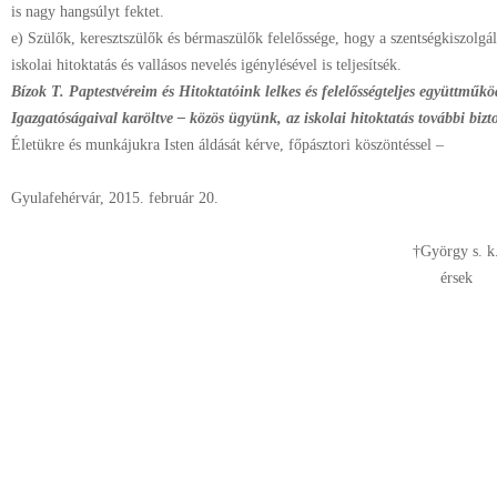
is nagy hangsúlyt fektet.
e) Szülők, keresztszülők és bérmaszülők felelőssége, hogy a szentségkiszolgált
iskolai hitoktatás és vallásos nevelés igénylésével is teljesítsék.
Bízok T. Paptestvéreim és Hitoktatóink lelkes és felelősségteljes együttműkö
Igazgatóságaival karöltve – közös ügyünk, az iskolai hitoktatás további bizt
Életükre és munkájukra Isten áldását kérve, főpásztori köszöntéssel –
Gyulafehérvár, 2015. február 20.
†György s. k
érsek