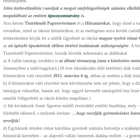
részesüljenek.
Jelen körlevelünkhöz csatoljuk a megyei tanfelügyelőségek számára elküld
megtalálható az említett
típusnyomtatvány
is.
Arra kérem
Tisztelendő Paptesvéreimet
és a
Hittanárokat
, hogy mind a
va
rovatában, mind az iskolai hittanórákon, és az
esetlegesen sorra kerülő család
értekezleteken hívják fel a
szülők figyelmét az iskolai
magyar nyelvű római k
az
ezt igénylő típuskérések időben történő leadásának szükségességére
.
A fe
Tisztelendő Paptestvéreimet, hozzák
híveink tudomására az alábbiakat:
a) A vallás tantárgy továbbra is
az állami törzsanyag (azaz a kötelezően tan
Amennyiben a szülő/nagykorú (18 évet iskolakezdés előtt betöltött) diák írá
hittanórákon való részvételt
2015. március 6-ig
, abban az esetben a diák lezá
b) A hittanórákon való részvétel nem kérvényezése nem azt jelenti, hogy a diá
tantárgyat választhat, hanem azt, hogy eggyel kevesebb tantárgyból lesz lezá
tanulók felügyeletét az iskola köteles megoldani.)
c) Ide kívánkozik Szent Ágoston másfél évezreddel ezelőtti buzdítása, mely 
fölöttébb időszerű, s melynek értelme:
…hogy neveljük gyermekeinket Iste
neveljük!
d) Egyházunk minden római katolikus gyermek számára biztosítja a szakképzett
hittanórák keretében – az alapvető vallási ismeretek átadása mellett – a gyerm