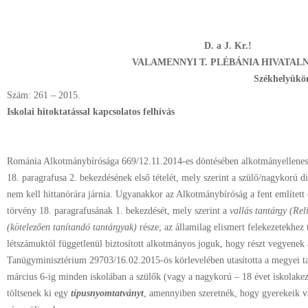
D. a J. Kr.!
VALAMENNYI T. PLÉBÁNIA HIVATAL
Székhelyükö
Szám: 261 – 2015.
Iskolai hitoktatással kapcsolatos felhívás
Románia Alkotmánybírósága 669/12.11.2014-es döntésében alkotmányellene
18. paragrafusa 2. bekezdésének első
tételét, mely szerint a szülő/nagykorú d
nem kell
hittanórára járnia.
Ugyanakkor az Alkotmánybíróság a fent említett 
törvény 18. paragrafusának 1. bekezdését, mely szerint a
vallás tantárgy
(Rel
(kötelezően tanítandó tantárgyak)
része; az államilag
elismert felekezetekhez
létszámuktól függetlenül
biztosított alkotmányos joguk, hogy részt vegyenek a
Tanügyminisztérium 29703/16.02.2015-ös körlevelében utasította a megyei
t
március 6-ig minden iskolában a szülők (vagy a
nagykorú – 18 évet iskolakezd
töltsenek ki egy
típusnyomtatványt
, amennyiben szeretnék, hogy gyerekeik va