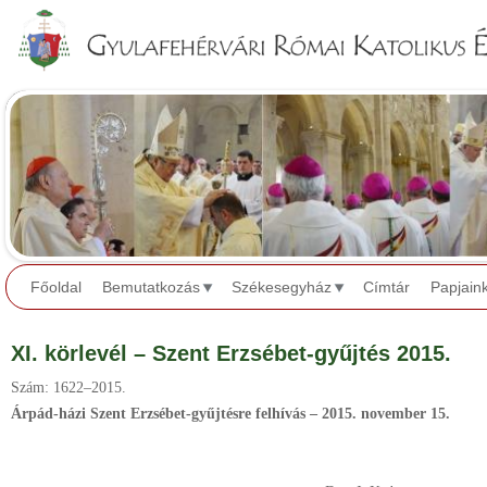
Jump to navigation
Főoldal
Bemutatkozás
Székesegyház
Címtár
Papjain
XI. körlevél – Szent Erzsébet-gyűjtés 2015.
Szám: 1622–2015.
Árpád-házi Szent Erzsébet-gyűjtésre felhívás – 2015. november 15.