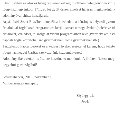
Elmúlt évben az idős és beteg testvéreinket segítő otthoni beteggondozó szo
főegyházmegyénkből 171.296 lej gyűlt össze, amelyet hálásan megköszönünk
adományával ehhez hozzájárult.
Árpád–házi Szent Erzsébet ünnepéhez közeledve, a hátrányos helyzetű gyer
fiatalokkal foglalkozó programokra kérjük szíves támogatásukat (beleértve i
fiatalokat, családsegítő szolgálat vidéki programjaiban lévő gyermekeket, cs
nappali foglalkoztatóba járó gyermekeket, roma gyermekeket stb.)
Tisztelendő Paptestvéreket és a kedves Híveket szeretettel kérem, hogy lehet
Főegyházmegyei Caritas-szervezetünk kezdeményezését.
Adományaikért ezúton is őszinte köszönetet mondunk. A jó Isten fizesse meg
kegyelmi gazdaságából!
Gyulafehérvár, 2015. november 1.,
Mindenszentek ünnepén,
†
György
s.k.
érsek