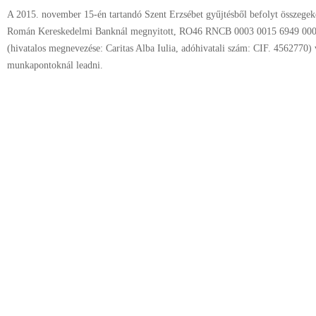
A 2015. november 15-én tartandó Szent Erzsébet gyűjtésből befolyt összegeke
Román Kereskedelmi Banknál megnyitott, RO46 RNCB 0003 0015 6949 0006
(hivatalos megnevezése: Caritas Alba Iulia, adóhivatali szám: CIF. 4562770) 
munkapontoknál leadni.