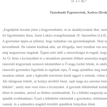
D. a J. Kr.!
Tisztelendő Paptestvérek, Kedves Híve
„Engedjétek hozzám jönni a kisgyermekeket, és ne akadályozzátok őket, mert 
fel figyelmünket Jézus, Szent Lukács evangéliumának 18. fejezetében (Lk18
A gyermeket éppen az jellemzi, hogy tudatában van gyermekségének. Nem ta
kevesebbnek. Ha valamit kínálnak neki, azt elfogadja, mert tisztában van azz
még megszerezni magának. Éppen ezért átéli a rászorultságot és engedi, ho
Az Úr Jézus a kicsinyekkel és a társadalom peremén élőkkel azonosítja magát
rászoruló kisgyermek szomorú tekintetében is Ő maga fordul felénk, és odaf
rászoruló gyermekre figyelünk és segítünk rajta, Ő maga ajándékoz meg min
mondom nektek: amit e legkisebb testvéreim közül eggyel is tettetek, velem 
Aki túlságosan felnőtt, az kizárja szívéből Istent, saját maga ura szeretne lenn
lelkület”, amely nem veszi észre a kicsinyeket. A gyermek lelkületének kialak
életet és mindent, amivel az életben szembesülünk. Ez a lelkület megnyitja sz
ajándék továbbadására. Ezzel a lelkülettel tekintsünk a gyerekekre, különöse
vannak, és a számunkra magától értetődő ajándékok hiányában élnek.