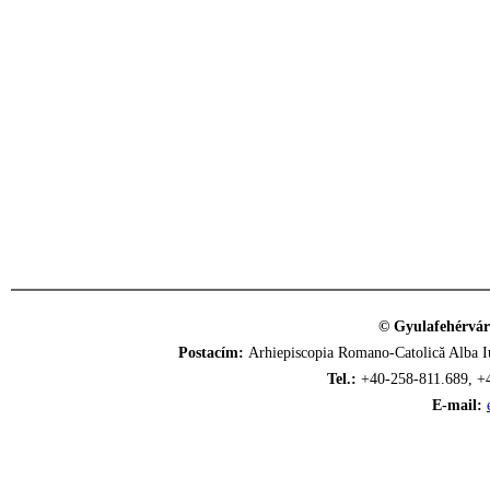
© Gyulafehérvár
Postacím:
Arhiepiscopia Romano-Catolică Alba Iu
Tel.:
+40-258-811.689, +
E-mail: