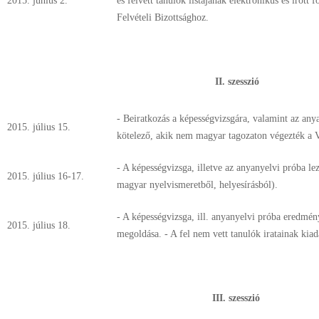
2015. június 2.
és felvett tanulók listájának elektronikus és írott
Felvételi Bizottsághoz.
II. szesszió
- Beiratkozás a képességvizsgára, valamint az any
2015. július 15.
kötelező, akik nem magyar tagozaton végezték a VI
- A képességvizsga, illetve az anyanyelvi próba leza
2015. július 16-17.
magyar nyelvismeretből, helyesírásból).
- A képességvizsga, ill. anyanyelvi próba eredmén
2015. július 18.
megoldása. - A fel nem vett tanulók iratainak kiadá
III. szesszió