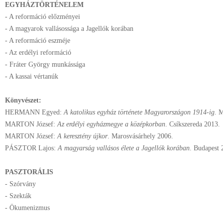
EGYHÁZTÖRTÉNELEM
- A reformáció előzményei
- A magyarok vallásossága a Jagellók korában
- A reformáció eszméje
- Az erdélyi reformáció
- Fráter György munkássága
- A kassai vértanúk
Könyvészet:
HERMANN Egyed:
A katolikus egyház története Magyarországon 1914-ig
. 
MARTON József:
Az erdélyi egyházmegye a középkorban
. Csíkszereda 2013.
MARTON József:
A keresztény újkor
. Marosvásárhely 2006.
PÁSZTOR Lajos:
A magyarság vallásos élete a Jagellók korában
. Budapest 
PASZTORÁLIS
- Szórvány
- Szekták
- Ökumenizmus