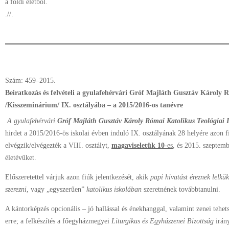
a földi életből.
.//.
Szám: 459–2015.
Beiratkozás és felvételi a gyulafehérvári Gróf Majláth Gusztáv Károly 
/Kisszeminárium/ IX. osztályába –
a 2015/2016-os tanévre
A gyulafehérvári
Gróf Majláth Gusztáv Károly Római Katolikus Teológiai
hirdet a 2015/2016-ös iskolai évben induló IX. osztályának 28 helyére azon f
elvégzik/elvégezték a VIII. osztályt,
magaviseletük 10
-es
, és 2015. szeptemb
életévüket.
Előszeretettel várjuk azon fiúk jelentkezését, akik
papi hivatást éreznek lelkü
szerezni
, vagy „egyszerűen”
katolikus iskolában
szeretnének továbbtanulni.
A kántorképzés opcionális – jó hallással és énekhanggal, valamint zenei tehe
erre; a felkészítés a főegyházmegyei
Liturgikus és Egyházzenei Bizottság
irány