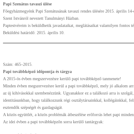
Papi Szenátus tavaszi ülése
Főegyházmegyénk Papi Szenátusának tavaszi rendes ülésére 2015. április 14-é
Szent Istvánról nevezett Tanulmányi Házban.
Paptestvéreim is beküldhetik javaslataikat, meglátásaikat valamilyen fontos t
Beküldési határidő: 2015. április 10.
Szám: 465–2015.
Papi továbbképző időpontja és tárgya
A 2015-ös évben megszervezésre kerülő papi továbbképző tanmenete!
Minden évben megszervezésre kerül a papi továbbképző, mely jó alkalom arra,
az új kihívásokkal szembenézzünk. Ugyanakkor ez a találkozó arra is szolgál
identitásunkban, hogy találkozzunk régi osztálytársainkkal, kollégáinkkal, fe
esztendők szépségét és gazdagságát.
A közös együttlét, a közös problémák átbeszélése erőforrás lehet papi minde
Az idei évben a papi továbbképzőn sorra kerülő tantárgyak: