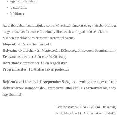
egyháztörténelem,
pasztorális,
biblikum.
Az alábbiakban bemutatjuk a soron következő témákat és egy kisebb bibliográfi
hogy a résztvevők már előre elmélyülhessenek a tárgyalandó témákban.
Minden érdeklődőt és érintettet szeretettel várunk!
Időpont:
2015. szeptember 8-12.
Helyszín:
Gyulafehérvári Megtestesült Bölcsességről nevezett Szeminárium 
Érkezés:
szeptember 8-án este 20.00 óráig
Hazautazás:
szeptember 12-én reggeli után
Programfelelős:
Ft. András István prefektus
Bejelentkezni
lehet és kell
szeptember 5
-éig, este nyolcig; (ez nagyon fontos
előkészítésnek szempontjából, ezért tisztellettel kérjük a paptestvéreket, hog
figyelemmel).
Telefonszámok: 0745 770134 - titkárság;
0752 245060 – Ft. András István prefektu