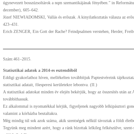
úgynevezett
bosszúzsoltárok a nqm szemantikájának fényében.” in Reformát
december), 605–642.
Józef NIEWIADOMSKI, Vallás és erőszak. A kinyilatkoztatás válasza az erősz
423–431.
Erich ZENGER, Ein Gott der Rache? Feindpsalmen verstehen, Herder, Freib
Szám:461–2015.
Statisztikai adatok a 2014-es esztendőből
Eddigi gyakorlathoz híven, mellékelten továbbítjuk Paptestvéreink tájékozt
statisztikai adatait, főesperesi kerületekre lebontva. (II.)
A statisztikai adatokat minden év elején bekérjük, hogy az összesítés után az
továbbíthassuk.
Ez alkalommal is nyomatékkal kérjük, figyeljenek nagyobb lelkipásztori gond
valamint a kórházba beutaltakra.
Még mindig túl sok azok száma, akik szentségek nélkül távoztak a földi életb
Tegyünk meg mindent azért, hogy a ránk bízottak lelkileg felkészülve, szent