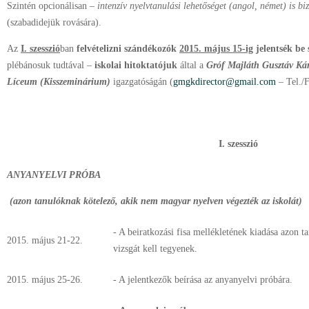
Szintén opcionálisan –
intenzív nyelvtanulási lehetőséget (angol, német) is bi
(szabadidejük rovására).
Az
I. szesszió
ban
felvételizni szándékozók
2015. május 15-ig
jelentsék be
plébánosuk tudtával –
iskolai hitoktatójuk
által a
Gróf Majláth Gusztáv Kár
Líceum (Kisszeminárium)
igazgatóságán (
gmgkdirector@gmail.com
– Tel./
I. szesszió
ANYANYELVI PRÓBA
(azon tanulóknak kötelező, akik nem magyar nyelven végezték az iskolát)
- A beiratkozási fisa mellékletének kiadása azon 
2015. május 21-22.
vizsgát kell tegyenek.
2015. május 25-26.
- A jelentkezők beírása az anyanyelvi próbára.