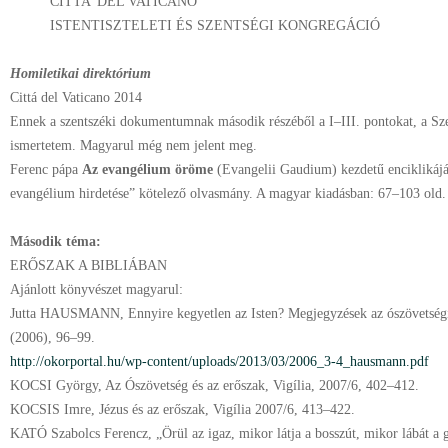
CITTA’ DEL VATICANO
ISTENTISZTELETI ÉS SZENTSÉGI KONGREGÁCIÓ
Homiletikai direktórium
Cittá del Vaticano 2014
Ennek a szentszéki dokumentumnak második részéből a I–III. pontokat, a Szen
ismertetem. Magyarul még nem jelent meg.
Ferenc pápa
Az evangélium öröme
(Evangelii Gaudium) kezdetű enciklikájá
evangélium hirdetése” kötelező olvasmány. A magyar kiadásban: 67–103 old.
Második téma:
ERŐSZAK A BIBLIÁBAN
Ajánlott könyvészet magyarul:
Jutta HAUSMANN, Ennyire kegyetlen az Isten? Megjegyzések az ószövetség
(2006), 96–99.
http://okorportal.hu/wp-content/uploads/2013/03/2006_3-4_hausmann.pdf
KOCSI György, Az Ószövetség és az erőszak, Vigília, 2007/6, 402–412.
KOCSIS Imre, Jézus és az erőszak, Vigília 2007/6, 413–422.
KATÓ Szabolcs Ferencz, „Örül az igaz, mikor látja a bosszút, mikor lábát a