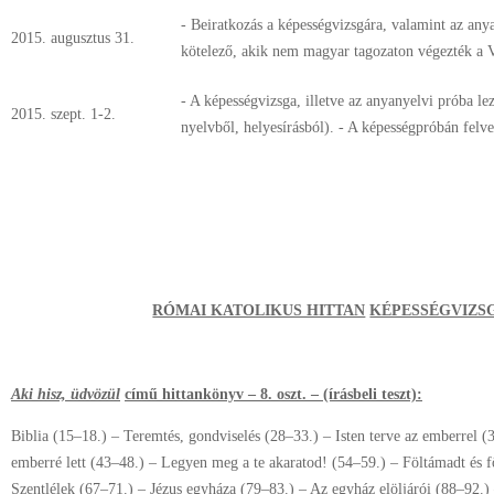
- Beiratkozás a képességvizsgára, valamint az any
2015. augusztus 31.
kötelező, akik nem magyar tagozaton végezték a VI
- A képességvizsga, illetve az anyanyelvi próba lez
2015. szept. 1-2.
nyelvből, helyesírásból). - A képességpróbán felve
RÓMAI KATOLIKUS HITTAN
KÉPESSÉGVIZSG
Aki hisz, üdvözül
című hittankönyv – 8. oszt. – (írásbeli teszt):
Biblia (15–18.) – Teremtés, gondviselés (28–33.) – Isten terve az emberrel (
emberré lett (43–48.) – Legyen meg a te akaratod! (54–59.) – Föltámadt és 
Szentlélek (67–71.) – Jézus egyháza (79–83.) – Az egyház elöljárói (88–92.) 