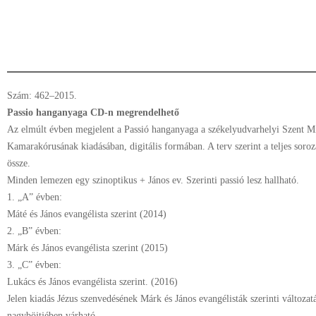
Szám: 462–2015.
Passio hanganyaga CD-n megrendelhető
Az elmúlt évben megjelent a Passió hanganyaga a székelyudvarhelyi Szent 
Kamarakórusának kiadásában, digitális formában. A terv szerint a teljes sor
össze.
Minden lemezen egy szinoptikus + János ev. Szerinti passió lesz hallható.
1. „A” évben:
Máté és János evangélista szerint (2014)
2. „B” évben:
Márk és János evangélista szerint (2015)
3. „C” évben:
Lukács és János evangélista szerint. (2016)
Jelen kiadás Jézus szenvedésének Márk és János evangélisták szerinti változatá
nagyböjtjében várható.