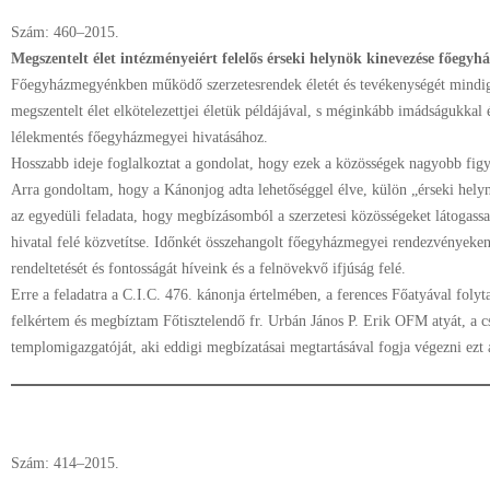
Szám: 460–2015.
Megszentelt élet intézményeiért felelős érseki helynök kinevezése főegy
Főegyházmegyénkben működő szerzetesrendek életét és tevékenységét mindig
megszentelt élet elkötelezettjei életük példájával, s méginkább imádságukkal
lélekmentés főegyházmegyei hivatásához.
Hosszabb ideje foglalkoztat a gondolat, hogy ezek a közösségek nagyobb figy
Arra gondoltam, hogy a Kánonjog adta lehetőséggel élve, külön „érseki helyn
az egyedüli feladata, hogy megbízásomból a szerzetesi közösségeket látogass
hivatal felé közvetítse. Időnkét összehangolt főegyházmegyei rendezvényeken 
rendeltetését és fontosságát híveink és a felnövekvő ifjúság felé.
Erre a feladatra a C.I.C. 476. kánonja értelmében, a ferences Főatyával folyta
felkértem és megbíztam Főtisztelendő fr. Urbán János P. Erik OFM atyát, a 
templomigazgatóját, aki eddigi megbízatásai megtartásával fogja végezni ezt a
Szám: 414–2015.