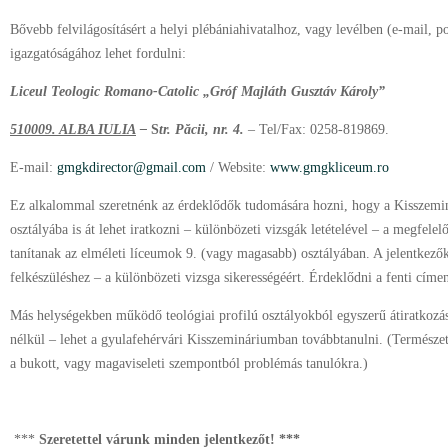
Bővebb felvilágosításért a helyi plébániahivatalhoz, vagy levélben (e-mail, po
igazgatóságához lehet fordulni:
Liceul Teologic Romano-Catolic „Gróf Majláth Gusztáv Károly”
510009. ALBA IULIA
–
S
tr. Păcii, nr. 4.
–
Tel/Fax: 0258-819869.
E-mail:
gmgkdirector@gmail.com
/ Website:
www.gmgkliceum.ro
Ez alkalommal szeretnénk az érdeklődők tudomására hozni, hogy a Kisszemi
osztályába is át lehet iratkozni – különbözeti vizsgák letételével – a megfel
tanítanak az elméleti líceumok 9. (vagy magasabb) osztályában. A jelentkez
felkészüléshez – a különbözeti vizsga sikerességéért. Érdeklődni a fenti címen
Más helységekben működő teológiai profilú osztályokból egyszerű átiratkozás
nélkül – lehet a gyulafehérvári Kisszemináriumban továbbtanulni. (Természe
a bukott, vagy magaviseleti szempontból problémás tanulókra.)
***
Szeretettel várunk minden jelentkezőt! ***