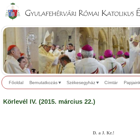
Jump to navigation
Főoldal
Bemutatkozás
Székesegyház
Címtár
Papjain
Körlevél IV. (2015. március 22.)
D. a J. Kr.!