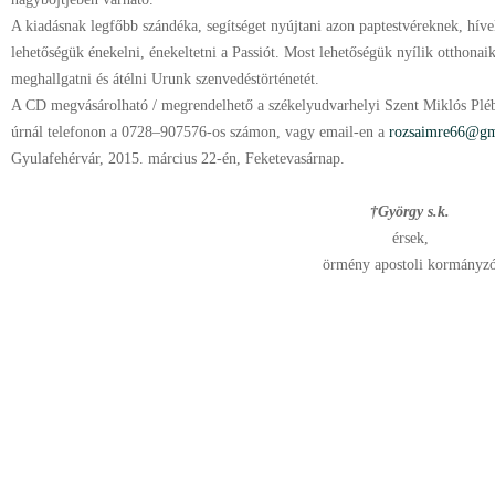
A kiadásnak legfőbb szándéka, segítséget nyújtani azon paptestvéreknek, hív
lehetőségük énekelni, énekeltetni a Passiót. Most lehetőségük nyílik otthon
meghallgatni és átélni Urunk szenvedéstörténetét.
A CD megvásárolható / megrendelhető a székelyudvarhelyi Szent Miklós Pléb
úrnál telefonon a 0728–907576-os számon, vagy email-en a
rozsaimre66@gm
Gyulafehérvár, 2015. március 22-én, Feketevasárnap.
†György s.k.
érsek,
örmény apostoli kormányz