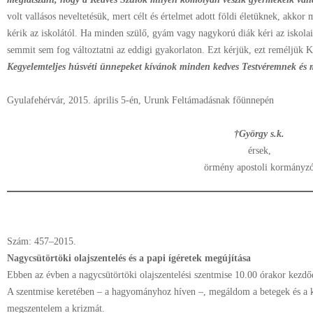
volt vallásos neveltetésük, mert célt és értelmet adott földi életüknek, akkor
kérik az iskolától. Ha minden szülő, gyám vagy nagykorú diák kéri az iskolai 
semmit sem fog változtatni az eddigi gyakorlaton. Ezt kérjük, ezt reméljük 
Kegyelemteljes húsvéti ünnepeket kívánok minden kedves Testvéremnek és
Gyulafehérvár, 2015. április 5-én, Urunk Feltámadásnak főünnepén
†György s.k.
érsek,
örmény apostoli kormányz
Szám: 457–2015.
Nagycsütörtöki olajszentelés és a papi ígéretek megújítása
Ebben az évben a nagycsütörtöki olajszentelési szentmise 10.00 órakor kezd
A szentmise keretében – a hagyományhoz híven –, megáldom a betegek és a k
megszentelem a krizmát.