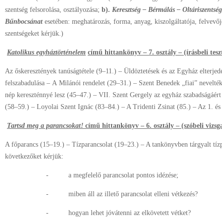
szentség felsorolása, osztályozása;
b).
Keresztség – Bérmálás – Oltáriszentség
Bűnbocsánat
esetében: meghatározás, forma, anyag, kiszolgáltatója, felvevője
szentségeket kérjük.)
Katolikus egyháztörténelem
című hittankönyv – 7. osztály – (írásbeli tesz
Az őskeresztények tanúságtétele (9–11.) – Üldöztetések és az Egyház elterje
felszabadulása – A Milánói rendelet (29–31.) – Szent Benedek „fiai” nevelté
nép kereszténnyé lesz (45–47.) – VII. Szent Gergely az egyház szabadságáért
(58–59.) – Loyolai Szent Ignác (83–84.) – A Tridenti Zsinat (85.) – Az 1. és 
Tartsd meg a parancsokat!
című
hittankönyv – 6. osztály – (szóbeli vizsg
A főparancs (15–19.) – Tízparancsolat (19–23.) – A tankönyvben tárgyalt tízp
következőket kérjük:
- a megfelelő parancsolat pontos idézése;
- miben áll az illető parancsolat elleni vétkezés?
- hogyan lehet jóvátenni az elkövetett vétket?