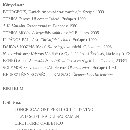
Könyvészet:
BOURGEOIS, Daniel:
Az egyház pasztorációja
. Szeged 1999.
TOMKA Ferenc:
Új evangelizáció
. Budapest 1999.
A II. Vatikáni Zsinat tanítása
. Budapest 1986.
TOMKA Miklós:
A legvallásosabb ország?
Budapest 2005.
II. JÁNOS PÁL pápa:
Christifideles laici
. Budapest 1990.
DARVAS-KOZMA József:
Szórványpasztoráció
. Csíkszereda 2006.
Ne osszátok meg Krisztus köntösét
(A Gyulafehérvári Érsekség kiadványa). G
BENKŐ Antal:
A szekták és az (új) vallási közösségek
. In. Távlatok, 2003/1. 
SÓLYMOS Szilveszter – GÁL Ferenc:
Ökumenizmus
. Budapest 1981.
KERESZTÉNY EGYSÉGTITKÁRSÁG:
Ökumenikus Direktórium
.
BIBLIKUM
Első téma:
CONGREGAZIONE PER IL CULTO DIVINO
E LA DISCIPLINA DEI SACRAMENTI
DIRETTORIO OMILETICO