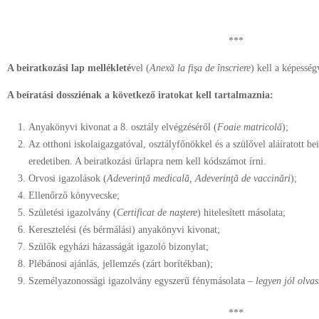
***
A beiratkozási lap mellékleté
vel (
Anexă la fişa de înscriere
) kell a képesség
A beíratási dossziénak a következő iratokat kell tartalmaznia:
Anyakönyvi kivonat a 8. osztály elvégzéséről (
Foaie
matricolă
);
Az otthoni iskolaigazgatóval, osztályfőnökkel és a szülővel aláíratott bei
eredetiben. A beiratkozási űrlapra nem kell kódszámot írni.
Orvosi igazolások (
Adeverinţă medicală, Adeverinţă de vaccinări
);
Ellenőrző könyvecske;
Születési igazolvány (
Certificat de naştere
) hitelesített másolata;
Keresztelési (és bérmálási) anyakönyvi kivonat;
Szülők egyházi házasságát igazoló bizonylat;
Plébánosi ajánlás, jellemzés (zárt borítékban);
Személyazonossági igazolvány egyszerű fénymásolata –
legyen jól olva
***