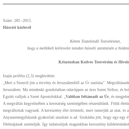
Szám: 285 -2015.
Húsvéti körlevél
Kérem Tisztelendő Testvéreimet,
hogy a mellékelt körlevelet minden húsvéti szentmisén a hirdetés
Krisztusban Kedves Testvéreim és Hívei
Izajás próféta (2,3) meghirdette:
„Mert a Sionról jön a törvény és Jeruzsálemből az Úr tanítása”. Megváltásunk
Jeruzsálem. Ma mindenki gondolatban odaröppen az üres Szent Sírhoz, és bol
Együtt valljuk a Szent Apostolokkal: „
Valóban feltámadt az Úr
, és megjel
A megváltás kegyelmében a keresztség szentségében részesültünk. Földi élet
megváltottak vagyunk. A keresztény élet örömteli, mert ismerjük az utat, és a
Anyaszentegyházunk gyakorlati utasítást is ad. Szokásba jött, hogy egy-egy é
főtémájának szenteljük. Így tudatosítjuk magunkban keresztény küldetésünket