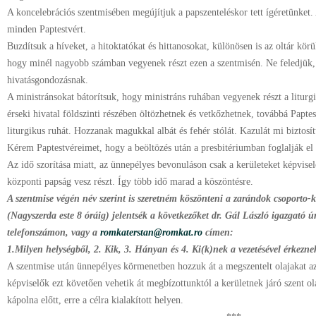
A koncelebrációs szentmisében megújítjuk a papszenteléskor tett ígéretünket.
minden Paptestvért.
Buzdítsuk a híveket, a hitoktatókat és hittanosokat, különösen is az oltár körül 
hogy minél nagyobb számban vegyenek részt ezen a szentmisén. Ne feledjük, h
hivatásgondozásnak.
A ministránsokat bátorítsuk, hogy ministráns ruhában vegyenek részt a liturgiá
érseki hivatal földszinti részében öltözhetnek és vetkőzhetnek, továbbá Paptes
liturgikus ruhát. Hozzanak magukkal albát és fehér stólát. Kazulát mi biztosít
Kérem Paptestvéreimet, hogy a beöltözés után a presbitériumban foglalják el k
Az idő szorítása miatt, az ünnepélyes bevonuláson csak a kerületeket képvisel
központi papság vesz részt. Így több idő marad a köszöntésre.
A szentmise végén név szerint is szeretném köszönteni a zarándok csoporto-ka
(Nagyszerda este 8 óráig) jelentsék a következőket dr. Gál László igazgató
telefonszámon, vagy a
romkaterstan@romkat.ro
címen:
1.Milyen helységből, 2. Kik, 3. Hányan és 4. Ki(k)nek a vezetésével érkezne
A szentmise után ünnepélyes körmenetben hozzuk át a megszentelt olajakat az 
képviselők ezt követően vehetik át megbízottunktól a kerületnek járó szent ola
kápolna előtt, erre a célra kialakított helyen.