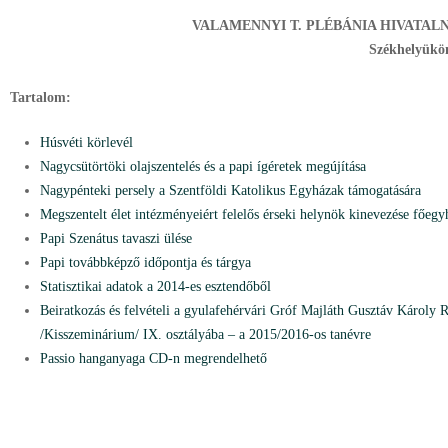
VALAMENNYI T. PLÉBÁNIA HIVATAL
Székhelyükö
Tartalom:
Húsvéti körlevél
Nagycsütörtöki olajszentelés és a papi ígéretek megújítása
Nagypénteki persely a Szentföldi Katolikus Egyházak támogatására
Megszentelt élet intézményeiért felelős érseki helynök kinevezése főe
Papi Szenátus tavaszi ülése
Papi továbbképző időpontja és tárgya
Statisztikai adatok a 2014-es esztendőből
Beiratkozás és felvételi a gyulafehérvári Gróf Majláth Gusztáv Károly
/Kisszeminárium/ IX. osztályába –
a 2015/2016-os tanévre
Passio hanganyaga CD-n megrendelhető