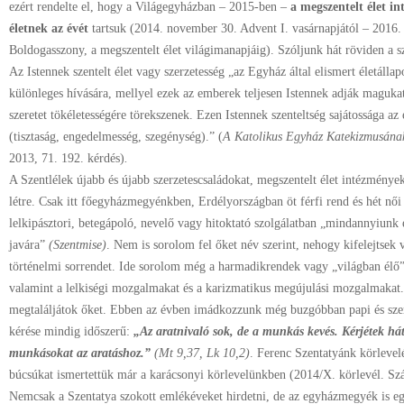
ezért rendelte el, hogy a Világegyházban – 2015-ben –
a megszentelt élet in
életnek az évét
tartsuk (2014. november 30. Advent I. vasárnapjától – 2016. 
Boldogasszony, a megszentelt élet világimanapjáig). Szóljunk hát röviden a sz
Az Istennek szentelt élet vagy szerzetesség „az Egyház által elismert életállap
különleges hívására, mellyel ezek az emberek teljesen Istennek adják magukat,
szeretet tökéletességére törekszenek. Ezen Istennek szenteltség sajátossága a
(tisztaság, engedelmesség, szegénység).” (
A Katolikus Egyház Katekizmusán
2013, 71. 192. kérdés)
.
A Szentlélek újabb és újabb szerzetescsaládokat, megszentelt élet intézmények
létre. Csak itt főegyházmegyénkben, Erdélyországban öt férfi rend és hét nő
lelkipásztori, betegápoló, nevelő vagy hitoktató szolgálatban „mindannyiunk
javára”
(Szentmise)
. Nem is sorolom fel őket név szerint, nehogy kifelejtsek 
történelmi sorrendet. Ide sorolom még a harmadikrendek vagy „világban élő” r
valamint a lelkiségi mozgalmakat és a karizmatikus megújulási mozgalmaka
megtaláljátok őket. Ebben az évben imádkozzunk még buzgóbban papi és szerz
kérése mindig időszerű:
„Az aratnivaló sok, de a munkás kevés. Kérjétek hát
munkásokat az aratáshoz.”
(Mt 9,37, Lk 10,2)
. Ferenc Szentatyánk körlevel
búcsúkat ismertettük már a karácsonyi körlevelünkben (2014/X. körlevél. S
Nemcsak a Szentatya szokott emlékéveket hirdetni, de az egyházmegyék is egy