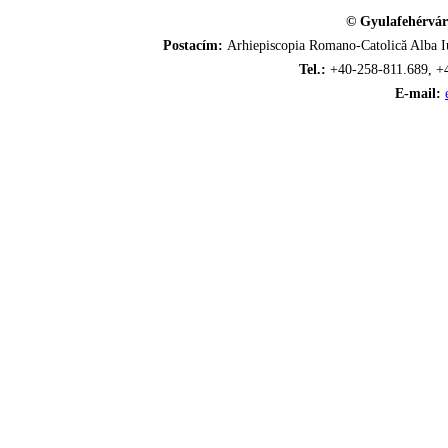
© Gyulafehérvár
Postacím:
Arhiepiscopia Romano-Catolică Alba Iu
Tel.:
+40-258-811.689, +
E-mail: