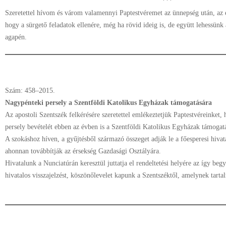
***
Szeretettel hívom és várom valamennyi Paptestvéremet az ünnepség után, az 
hogy a sürgető feladatok ellenére, még ha rövid ideig is, de együtt lehessünk
agapén.
Szám: 458–2015.
Nagypénteki persely a Szentföldi Katolikus Egyházak támogatására
Az apostoli Szentszék felkérésére szeretettel emlékeztetjük Paptestvéreinket,
persely bevételét ebben az évben is a Szentföldi Katolikus Egyházak támogatá
A szokáshoz híven, a gyűjtésből származó összeget adják le a főesperesi hiva
ahonnan továbbítják az érsekség Gazdasági Osztályára.
Hivatalunk a Nunciatúrán keresztül juttatja el rendeltetési helyére az így b
hivatalos visszajelzést, köszönőlevelet kapunk a Szentszéktől, amelynek tartal