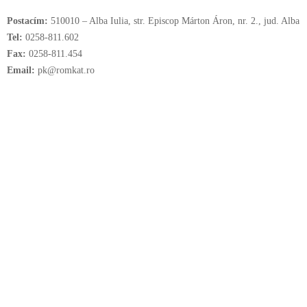
Postacím:
510010 – Alba Iulia, str. Episcop Márton Áron, nr. 2., jud. Alba
Tel:
0258-811.602
Fax:
0258-811.454
Email:
pk@romkat.ro