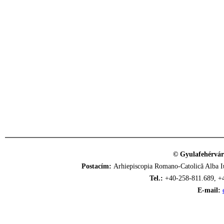
© Gyulafehérvár
Postacím:
Arhiepiscopia Romano-Catolică Alba Iu
Tel.:
+40-258-811.689, +
E-mail: