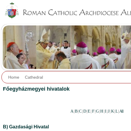
Jump to navigation
Home
Cathedral
Főegyházmegyei hivatalok
A
|
B
|
C
|
D
|
E
|
F
|
G
|
H
|
I
|
J
|
K
|
L
|
All
B) Gazdasági Hivatal