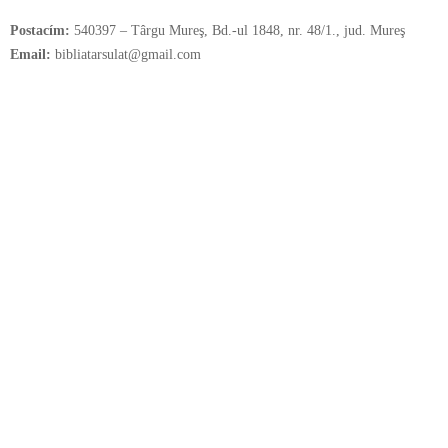
Postacím:
540397 – Târgu Mureş, Bd.-ul 1848, nr. 48/1., jud. Mureş
Email:
bibliatarsulat@gmail.com