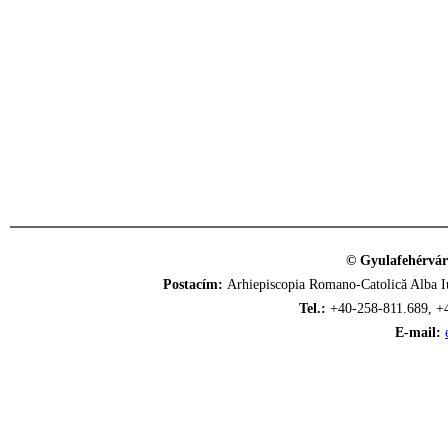
© Gyulafehérvár
Postacím:
Arhiepiscopia Romano-Catolică Alba Iu
Tel.:
+40-258-811.689, +
E-mail: