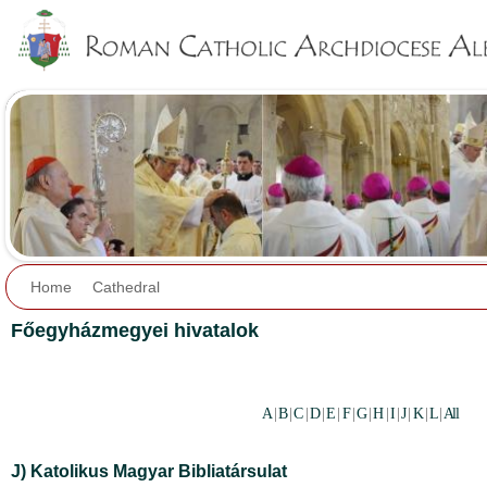
Jump to navigation
Home
Cathedral
Főegyházmegyei hivatalok
A
|
B
|
C
|
D
|
E
|
F
|
G
|
H
|
I
|
J
|
K
|
L
|
All
J) Katolikus Magyar Bibliatársulat