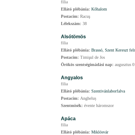
filia
Ellátó plébánia:
Kőhalom
Postacím:
Racuş
Lélekszám:
38
Alsótömös
filia
Ellátó plébánia:
Brassó, Szent Kereszt fel
Postacím:
Timişul de Jos
Örökös szentségimádási nap:
augusztus
0
Angyalos
filia
Ellátó plébánia:
Szentivánlaborfalva
Postacím:
Angheluș
Szentmisék:
évente háromszor
Apáca
filia
Ellátó plébánia:
Miklósvár