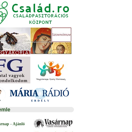
emle
árnap - Ajánló