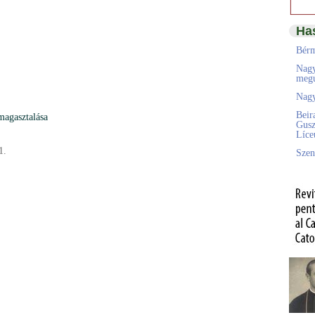
Ha
Bérm
Nagy
megú
Nagy
Beir
magasztalása
Gusz
Líc
1.
Szen