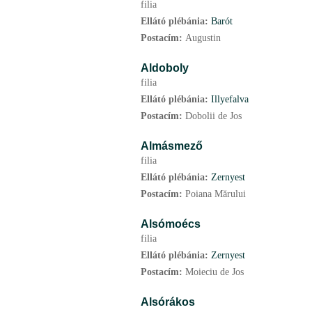
filia
Ellátó plébánia:
Barót
Postacím:
Augustin
Aldoboly
filia
Ellátó plébánia:
Illyefalva
Postacím:
Dobolii de Jos
Almásmező
filia
Ellátó plébánia:
Zernyest
Postacím:
Poiana Mărului
Alsómoécs
filia
Ellátó plébánia:
Zernyest
Postacím:
Moieciu de Jos
Alsórákos