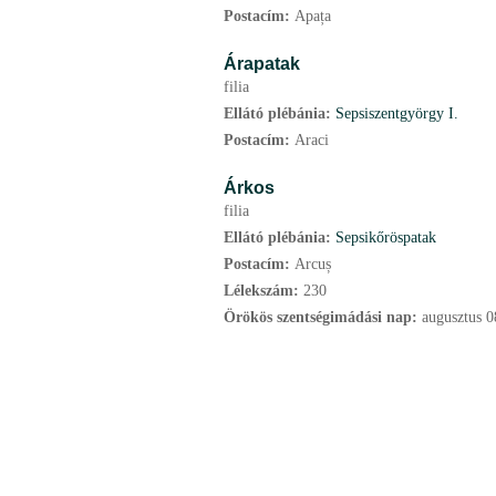
Postacím:
Apața
Árapatak
filia
Ellátó plébánia:
Sepsiszentgyörgy I.
Postacím:
Araci
Árkos
filia
Ellátó plébánia:
Sepsikőröspatak
Postacím:
Arcuș
Lélekszám:
230
Örökös szentségimádási nap:
augusztus
0