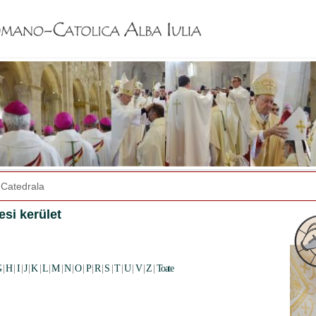
Jump to navigation
Catedrala
si kerület
G
|
H
|
I
|
J
|
K
|
L
|
M
|
N
|
O
|
P
|
R
|
S
|
T
|
U
|
V
|
Z
|
Toate