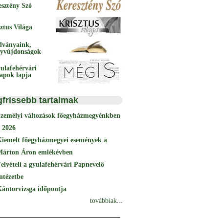
esztény Szó
ztus Világa
dványaink,
yvújdonságok
ulafehérvári
papok lapja
gfrissebb tartalmak
Személyi változások főegyházmegyénkben
 2026
Kiemelt főegyházmegyei események a
Márton Áron emlékévben
elvételi a gyulafehérvári Papnevelő
ntézetbe
ántorvizsga időpontja
továbbiak...