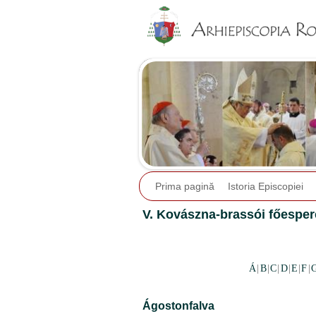
Prima pagină
Istoria Episcopiei
V. Kovászna-brassói főespere
Á
|
B
|
C
|
D
|
E
|
F
|
Ágostonfalva