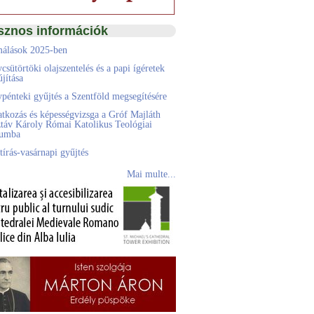
sznos információk
álások 2025-ben
csütörtöki olajszentelés és a papi ígéretek
jítása
pénteki gyűjtés a Szentföld megsegítésére
atkozás és képességvizsga a Gróf Majláth
táv Károly Római Katolikus Teológiai
eumba
tírás-vasárnapi gyűjtés
Mai multe...