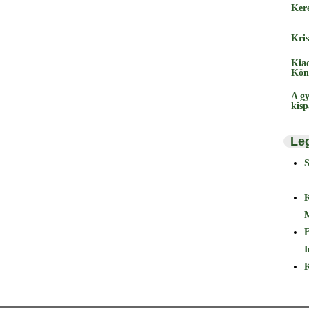
Ker
Kris
Kia
Kön
A gy
kis
Le
–
F
I
K