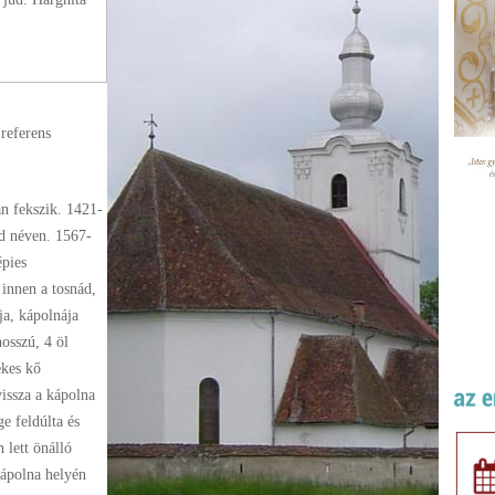
 referens
n fekszik. 1421-
ád néven. 1567-
épies
 innen a tosnád,
a, kápolnája
hosszú, 4 öl
ekes kő
vissza a kápolna
e feldúlta és
 lett önálló
kápolna helyén