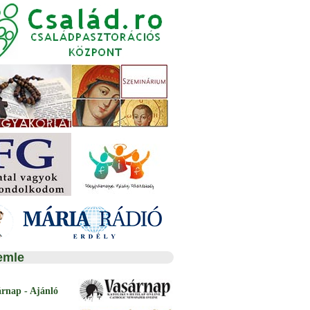
emle
árnap - Ajánló