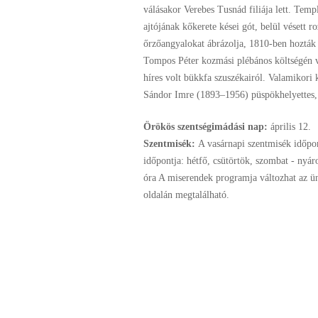
válásakor Verebes Tusnád filiája lett. Tem
ajtójának kőkerete kései gót, belül vésett ro
őrzőangyalokat ábrázolja, 1810-ben hozták 
Tompos Péter kozmási plébános költségén v
híres volt bükkfa szuszékairól. Valamikori k
Sándor Imre (1893–1956) püspökhelyettes, 
Örökös szentségimádási nap:
április
12.
Szentmisék:
A vasárnapi szentmisék időpon
időpontja: hétfő, csütörtök, szombat - nyá
óra A miserendek programja változhat az ü
oldalán megtalálható.