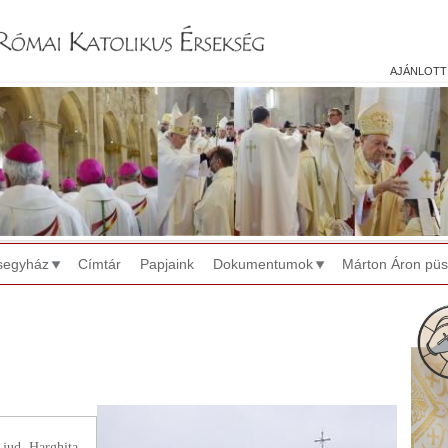
Jump to navigation
ajánlott
segyház
Címtár
Papjaink
Dokumentumok
Márton Áron pü
 jud. Harghita