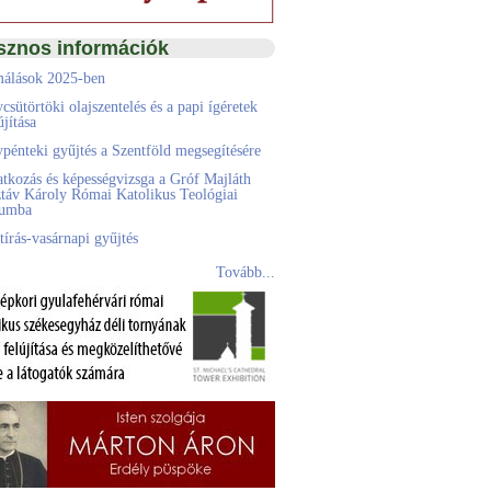
sznos információk
álások 2025-ben
csütörtöki olajszentelés és a papi ígéretek
jítása
pénteki gyűjtés a Szentföld megsegítésére
atkozás és képességvizsga a Gróf Majláth
táv Károly Római Katolikus Teológiai
eumba
tírás-vasárnapi gyűjtés
Tovább...