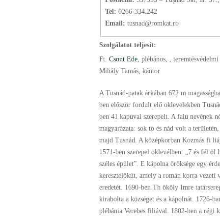
Tel:
0266-334.242
Email:
tusnad@romkat.ro
Szolgálatot teljesít:
Ft.
Csont Ede
, plébános
, , teremtésvédelmi
Mihály Tamás, kántor
A Tusnád-patak árkában 672 m magasságba
ben először fordult elő oklevelekben Tusn
ben 41 kapuval szerepelt. A falu nevének n
magyarázata: sok tó és nád volt a területén,
majd Tusnád. A középkorban Kozmás fi liáj
1571-ben szerepel oklevélben: „7 és fél öl 
széles épület”. E kápolna öröksége egy érd
keresztelőkút, amely a román korra vezeti 
eredetét. 1690-ben Th ököly Imre tatársereg
kirabolta a községet és a kápolnát. 1726-ban
plébánia Verebes filiával. 1802-ben a régi 