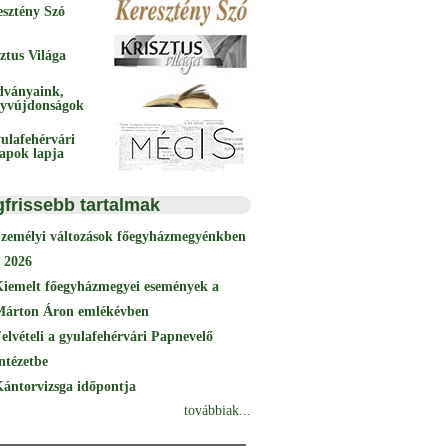
esztény Szó
ztus Világa
dványaink,
yvújdonságok
ulafehérvári
papok lapja
gfrissebb tartalmak
Személyi változások főegyházmegyénkben
 2026
Kiemelt főegyházmegyei események a
Márton Áron emlékévben
elvételi a gyulafehérvári Papnevelő
ntézetbe
ántorvizsga időpontja
továbbiak...