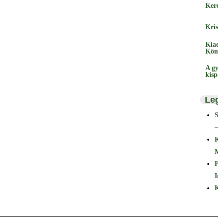
Ker
Kris
Kia
Kön
A gy
kis
Le
–
F
I
K