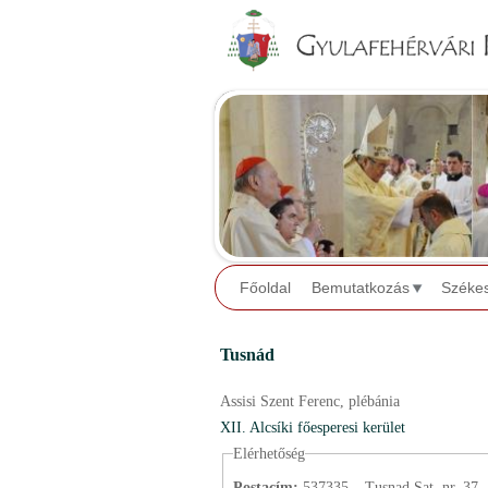
Főoldal
Bemutatkozás
Széke
Tusnád
Assisi Szent Ferenc,
plébánia
XII. Alcsíki főesperesi kerület
Elérhetőség
Postacím:
537335 – Tușnad Sat, nr. 37.,