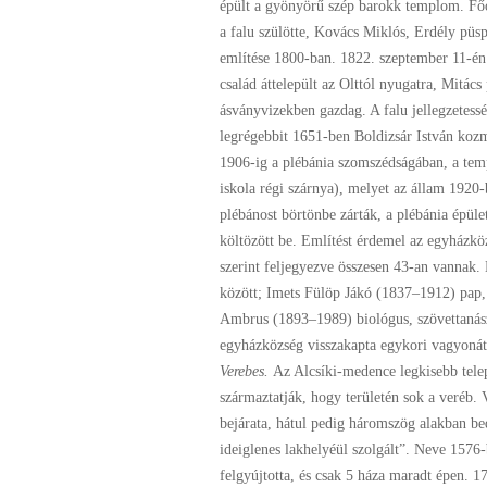
épült a gyönyörű szép barokk templom. Főo
a falu szülötte, Kovács Miklós, Erdély pü
említése 1800-ban. 1822. szeptember 11-én 
család áttelepült az Olttól nyugatra, Mitács
ásványvizekben gazdag. A falu jellegzetessé
legrégebbit 1651-ben Boldizsár István kozmá
1906-ig a plébánia szomszédságában, a temp
iskola régi szárnya), melyet az állam 1920
plébánost börtönbe zárták, a plébánia épület
költözött be. Említést érdemel az egyházköz
szerint feljegyezve összesen 43-an vannak
között; Imets Fülöp Jákó (1837–1912) pap,
Ambrus (1893–1989) biológus, szövettanász
egyházközség visszakapta egykori vagyonát: 
Verebes.
Az Alcsíki-medence legkisebb tele
származtatják, hogy területén sok a veréb. 
bejárata, hátul pedig háromszög alakban be
ideiglenes lakhelyéül szolgált”. Neve 1576
felgyújtotta, és csak 5 háza maradt épen. 