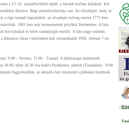
ploma a 15–16. századfordulón épült, a barokk korban átalakult. Két
zettákkal díszítve. Régi szenteltvíztartója van. Az oltárképet, mely az
át a régi tusnádi kápolnából, az olvasható szöveg szerint 1771-ben
ásárolták. 1801-ben már termesztettek pityókát Verebesben. A falu
ét borvízkútját és híres vasbányáját említik. A falu nagy szülötte,
a Râmnicu Sărat-i börtönben halt vértanúhalált 1956. február 7-én.
tja: 9:00 - Verebes, 11:00 - Tusnád. A hétköznapi szentmisék
ron 18:00, télen 16:30 óra kedd (Verebesen), péntek (Tusnádon) - 8:00
nnepek függvényében, az aktuális heti miserend a plébánia facebook
Sz
Vas