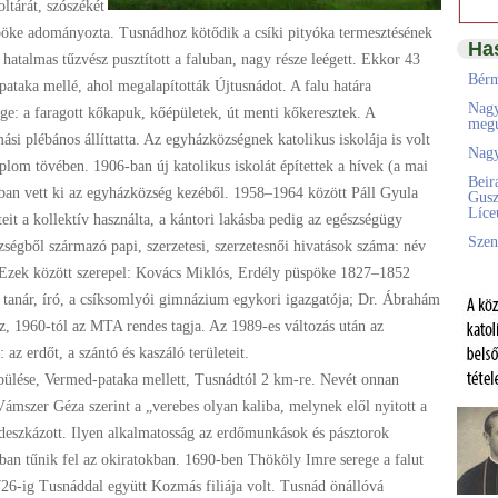
ltárát, szószékét
spöke adományozta. Tusnádhoz kötődik a csíki pityóka termesztésének
Ha
hatalmas tűzvész pusztított a faluban, nagy része leégett. Ekkor 43
Bérm
 pataka mellé, ahol megalapították Újtusnádot. A falu határa
Nagy
ge: a faragott kőkapuk, kőépületek, út menti kőkeresztek. A
megú
si plébános állíttatta. Az egyházközségnek katolikus iskolája is volt
Nagy
lom tövében. 1906-ban új katolikus iskolát építettek a hívek (a mai
Beir
-ban vett ki az egyházközség kezéből. 1958–1964 között Páll Gyula
Gusz
Líc
eit a kollektív használta, a kántori lakásba pedig az egészségügy
Szen
ségből származó papi, szerzetesi, szerzetesnői hivatások száma: név
. Ezek között szerepel: Kovács Miklós, Erdély püspöke 1827–1852
 tanár, író, a csíksomlyói gimnázium egykori igazgatója; Dr. Ábrahám
, 1960-tól az MTA rendes tagja. Az 1989-es változás után az
az erdőt, a szántó és kaszáló területeit.
pülése, Vermed-pataka mellett, Tusnádtól 2 km-re. Nevét onnan
Vámszer Géza szerint a „verebes olyan kaliba, melynek elől nyitott a
deszkázott. Ilyen alkalmatosság az erdőmunkások és pásztorok
-ban tűnik fel az okiratokban. 1690-ben Thököly Imre serege a falut
1726-ig Tusnáddal együtt Kozmás filiája volt. Tusnád önállóvá