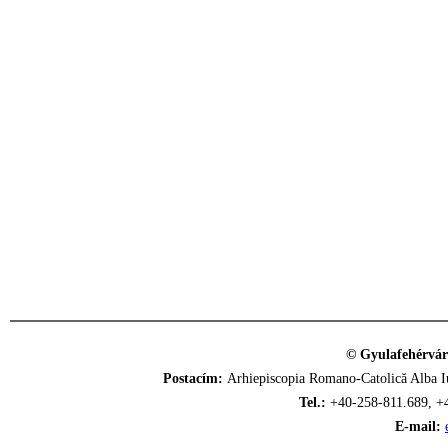
© Gyulafehérvár
Postacím:
Arhiepiscopia Romano-Catolică Alba Iu
Tel.:
+40-258-811.689, +
E-mail: