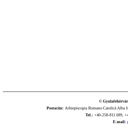
© Gyulafehérvár
Postacím:
Arhiepiscopia Romano-Catolică Alba Iu
Tel.:
+40-258-811.689, +
E-mail: