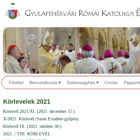
Jump to navigation
Főoldal
Bemutatkozás
Székesegyház
Címtár
Papjain
Körlevelek 2021
Körlevél 2021/XI. (2021. december 15.)
X/2021. Körlevél (Szent Erzsébet-gyűjtés)
Körlevél IX. (2021. október 30.)
2021. / VIII. KÖRLEVÉL