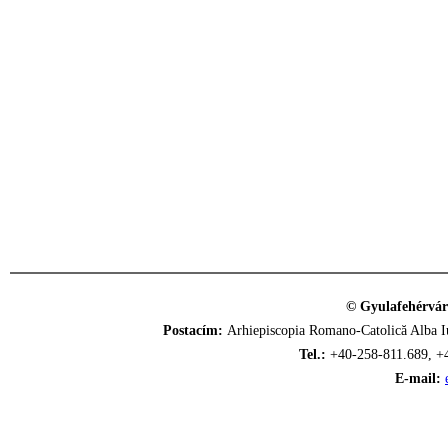
© Gyulafehérvár
Postacím:
Arhiepiscopia Romano-Catolică Alba Iu
Tel.:
+40-258-811.689, +
E-mail: