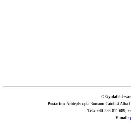
© Gyulafehérvár
Postacím:
Arhiepiscopia Romano-Catolică Alba Iu
Tel.:
+40-258-811.689, +
E-mail: