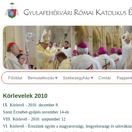
Jump to navigation
Főoldal
Bemutatkozás
Székesegyház
Címtár
Papjain
Körlevelek 2010
IX. Körlevél - 2010. december 8.
Szent Erzsébet-gyűjtés november 14-én
VIII. Körlevél - 2010. szeptember 12.
VI. Körlevél - Érezzünk együtt a magyarországi, lengyelországi és szlovákiai