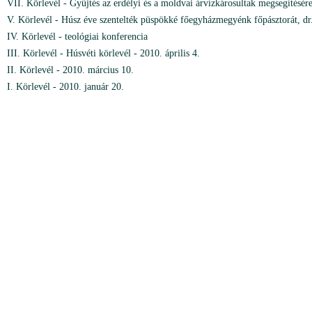
VII. Körlevél - Gyűjtés az erdélyi és a moldvai árvízkárosultak megsegítésére
V. Körlevél - Húsz éve szentelték püspökké főegyházmegyénk főpásztorát, dr
IV. Körlevél - teológiai konferencia
III. Körlevél - Húsvéti körlevél - 2010. április 4.
II. Körlevél - 2010. március 10.
I. Körlevél - 2010. január 20.