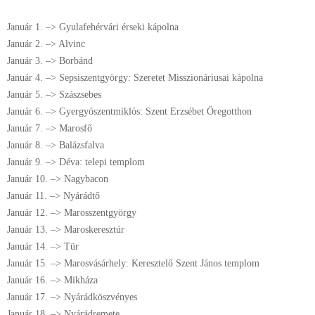
* * *
Január 1. –> Gyulafehérvári érseki kápolna
Január 2. –> Alvinc
Január 3. –> Borbánd
Január 4. –> Sepsiszentgyörgy: Szeretet Misszionáriusai kápolna
Január 5. –> Szászsebes
Január 6. –> Gyergyószentmiklós: Szent Erzsébet Öregotthon
Január 7. –> Marosfő
Január 8. –> Balázsfalva
Január 9. –> Déva: telepi templom
Január 10. –> Nagybacon
Január 11. –> Nyárádtő
Január 12. –> Marosszentgyörgy
Január 13. –> Maroskeresztúr
Január 14. –> Tür
Január 15. –> Marosvásárhely: Keresztelő Szent János templom
Január 16. –> Mikháza
Január 17. –> Nyárádköszvényes
Január 18. –> Nyárádremete