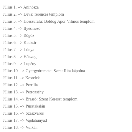
Július 1. –> Aninósza
Július 2. –> Déva: ferences templom
Július 3. –> Hosszúfalu: Boldog Apor Vilmos templom
Július 4. –> Ilyésmező
Július 5. –> Bögöz
Július 6. –> Kudzsir
Július 7. –> Lónya
Július 8. –> Hátszeg
Július 9. –> Lupény
Július 10. –> Gyergyóremete: Szent Rita kápolna
Július 11. –> Kostelek
Július 12. –> Petrilla
Július 13. –> Petrozsény
Július 14. –> Brassó: Szent Kereszt templom
Július 15. –> Pusztakalán
Július 16. –> Szászváros
Július 17. –> Vajdahunyad
Július 18. –> Vulkán