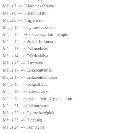
Május 7. –> Kászonjakabfalva
Május 8. –> Kászonújfalu
Május 9. –> Nagykászon
Május 10. –> Gyimesfelsőlok
Május 11. –> Csíkszépvíz: latin templom
Május 12. –> Brassó-Bolonya
Május 13. –> Csíkmadaras
Május 14. –> Csíkdánfalva
Május 15. –> Karcfalva
Május 16. –> Csíkszenttamás
Május 17. –> Csíkszentdomokos
Május 18. –> Csíkpálfalva
Május 19. –> Csíkvacsárcsi
Május 20. –> Csíksomlyó: Kegytemplom
Május 21. –> Csíkborzsova
Május 22. –> Gyimesközéplok
Május 23. –> Hidegség
Május 24. –> Szentágota