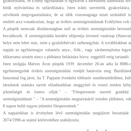
gyakoroltatik, és Erdély egyházában is egykoron a keresztény katholikus híve
hitük nyilvánítása és szilárdítására, Isten iránti szeretetök gyakorlatára
szívöknek megvigasztalására; de az idők viszontagsága miatt szokásból 
említés arra vonatkozóan, hogy az örökös szentségimádásnak Erdélyben volt 
A püspök nemcsak általánosságban szól az örökös szentségimádás bevezetés
bocsátkozik. A szentségimádás kezdési időpontja ötvened vasárnap (Hamvazó
helye nem lehet más, mint a gyulafehérvári székesegyház. A továbbiakban a
napján az egyházmegye valamely anya-, fiók-, vagy zárdatemploma legye
időtartama szintén nincs a plébános belátására bízva: reggeltől estig tartandó.
Isten szolgája Márton Áron püspök 1939. december 20-án adta ki 8086-o
egyházmegyénk örökös szentségimádási rendjét határozta meg. Buzdítások
haszonnal fog járni, ha T. Papjaim évenként többször szentbeszédeikben, kü
társulatok számára tartott előadásaikban meggyőző és vonzó módon kifej
jelentőségét és fontos célját." – "Főespereseim szerető gonddal 
szentségimádásait." – "A szentségimádás megtartásáról minden plébános, rekt
8 napon belül tegyen jelentést főesperesének."
A napjainkban is érvényben lévő szentségimádás megújított beosztását
2074/1998-as számú körlevelében szabályozta.