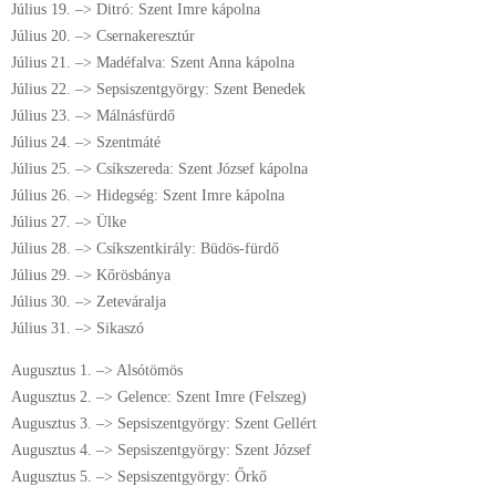
Július 19. –> Ditró: Szent Imre kápolna
Július 20. –> Csernakeresztúr
Július 21. –> Madéfalva: Szent Anna kápolna
Július 22. –> Sepsiszentgyörgy: Szent Benedek
Július 23. –> Málnásfürdő
Július 24. –> Szentmáté
Július 25. –> Csíkszereda: Szent József kápolna
Július 26. –> Hidegség: Szent Imre kápolna
Július 27. –> Ülke
Július 28. –> Csíkszentkirály: Büdös-fürdő
Július 29. –> Kőrösbánya
Július 30. –> Zeteváralja
Július 31. –> Sikaszó
Augusztus 1. –> Alsótömös
Augusztus 2. –> Gelence: Szent Imre (Felszeg)
Augusztus 3. –> Sepsiszentgyörgy: Szent Gellért
Augusztus 4. –> Sepsiszentgyörgy: Szent József
Augusztus 5. –> Sepsiszentgyörgy: Őrkő