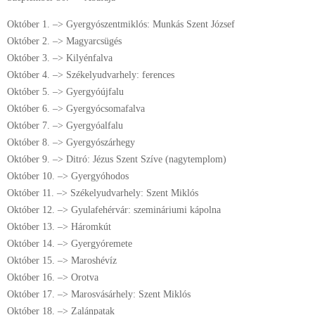
Október 1. –> Gyergyószentmiklós: Munkás Szent József
Október 2. –> Magyarcsügés
Október 3. –> Kilyénfalva
Október 4. –> Székelyudvarhely: ferences
Október 5. –> Gyergyóújfalu
Október 6. –> Gyergyócsomafalva
Október 7. –> Gyergyóalfalu
Október 8. –> Gyergyószárhegy
Október 9. –> Ditró: Jézus Szent Szíve (nagytemplom)
Október 10. –> Gyergyóhodos
Október 11. –> Székelyudvarhely: Szent Miklós
Október 12. –> Gyulafehérvár: szemináriumi kápolna
Október 13. –> Háromkút
Október 14. –> Gyergyóremete
Október 15. –> Maroshévíz
Október 16. –> Orotva
Október 17. –> Marosvásárhely: Szent Miklós
Október 18. –> Zalánpatak