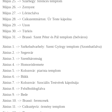
Május 25. –> Szárhegy: ferences templom
Május 26. –> Zernyest
Május 27. –> Lőrincfalva
Május 28. –> Csíkszentmárton: Úr Teste kápolna
Május 29. –> Uzon
Május 30. –> Türkös
Május 31. –> Brassó: Szent Péter és Pál templom (belváros)
Június 1. –> Székeludvarhely: Szent György templom (Szombatfalva)
Június 2. –> Segesvár
Június 3. –> Szentháromság
Június 4. –> Homoródremete
Június 5. –> Kolozsvár: piarista templom
Június 6. –> Bükk
Június 7. –> Kolozsvár: Szociális Testvérek kápolnája
Június 8. –> Felsőboldogfalva
Június 9. –> Bede
Június 10. –> Brassó: ferencesek
Június 11. –> Csíkszépvíz: örmény templom