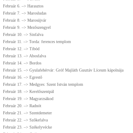
Február 6. –> Harasztos
Február 7. –> Marosludas
Február 8. –> Marosújvár
Február 9. –> Mezőszengyel
Február 10. –> Sinfalva
Február 11. –> Torda: ferences templom
Február 12. –> Tibód
Február 13. –> Abosfalva
Február 14. –> Bordos
Február 15. –> Gyulafehérvár: Gróf Majláth Gusztáv Líceum kápolnája
Február 16. –> Egrestő
Február 17. –> Medgyes: Szent István templom
Február 18. –> Kerelőszentpál
Február 19. –> Magyarzsákod
Február 20. –> Radnót
Február 21. –> Szentdemeter
Február 22. –> Szőkefalva
Február 23. –> Székelyvécke