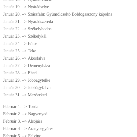
Január 19. –> Nyárádselye
Január 20. –> Szászfalu: Gyümölcsoltó Boldogasszony kápolna
Január 21. –> Nyárádszereda
Január 22. –> Székelyhodos
Január 23. –> Székelykál
Január 24. –> Bátos
Január 25. –> Teke
Január 26. –> Ákosfalva
Január 27. –> Deményháza
Január 28. –> Ehed
Január 29. –> Jobbágytelke
Január 30. –> Jobbágyfalva
Január 31. –> Mezőerked
Február 1. –> Torda
Február 2. –> Nagyenyed
Február 3. –> Alsójára
Február 4. –> Aranyosgyéres
Február 5. –> Felvinc