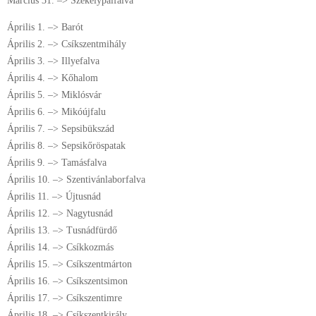
Március 31. –> Székelypálfalva
Április 1. –> Barót
Április 2. –> Csíkszentmihály
Április 3. –> Illyefalva
Április 4. –> Kőhalom
Április 5. –> Miklósvár
Április 6. –> Mikóújfalu
Április 7. –> Sepsibükszád
Április 8. –> Sepsikőröspatak
Április 9. –> Tamásfalva
Április 10. –> Szentivánlaborfalva
Április 11. –> Újtusnád
Április 12. –> Nagytusnád
Április 13. –> Tusnádfürdő
Április 14. –> Csíkkozmás
Április 15. –> Csíkszentmárton
Április 16. –> Csíkszentsimon
Április 17. –> Csíkszentimre
Április 18. –> Csíkszentkirály