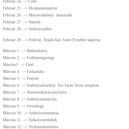
Február 24. –> Csöb
Február 25. –> Dicsőszentmárton
Február 26. –> Marosvásárhely: minoriták
Február 27. –> Naszód
Február 28. –> Székelyszállás
Február 29. –> Földvár, Árpád-házi Szent Erzsébet kápolna
Március 1. –> Bethlenfalva
Március 2. –> Erdőszentgyörgy
Március3. –> Etéd
Március 4. –> Farkaslaka
Március 5. –> Fenyéd
Március 6. –> Székelyudvarhely: Kis Szent Teréz templom
Március 7. –> Homoródkarácsonyfalva
Március 8. –> Székelyszentkirály
Március 9. –> Oroszhegy
Március 10. –> Székelyszenttamás
Március 11. –> Székelyszentlélek
Március 12. –> Nyikómalomfalva