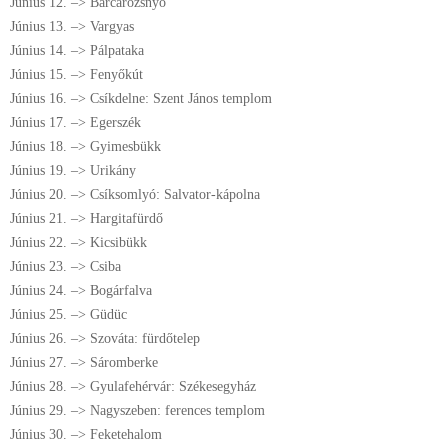
Június 12. –> Barcarozsnyó
Június 13. –> Vargyas
Június 14. –> Pálpataka
Június 15. –> Fenyőkút
Június 16. –> Csíkdelne: Szent János templom
Június 17. –> Egerszék
Június 18. –> Gyimesbükk
Június 19. –> Urikány
Június 20. –> Csíksomlyó: Salvator-kápolna
Június 21. –> Hargitafürdő
Június 22. –> Kicsibükk
Június 23. –> Csiba
Június 24. –> Bogárfalva
Június 25. –> Güdüc
Június 26. –> Szováta: fürdőtelep
Június 27. –> Sáromberke
Június 28. –> Gyulafehérvár: Székesegyház
Június 29. –> Nagyszeben: ferences templom
Június 30. –> Feketehalom