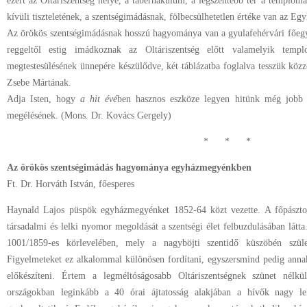
ezért az Oltáriszentség helye, a tabernákulum, a legszentebb tér a templom
kívüli tiszteletének, a szentségimádásnak, fölbecsülhetetlen értéke van az Egy
Az örökös szentségimádásnak hosszú hagyománya van a gyulafehérvári főe
reggeltől estig imádkoznak az Oltáriszentség előtt valamelyik te
megtestesülésének ünnepére készülődve, két táblázatba foglalva tesszük közz
Zsebe Mártának.
Adja Isten, hogy
a hit évé
ben hasznos eszköze legyen hitünk még jobb e
megélésének. (Mons. Dr. Kovács Gergely)
* * *
Az örökös szentségimádás hagyománya egyházmegyénkben
Ft. Dr. Horváth István, főesperes
Haynald Lajos püspök egyházmegyénket 1852-64 közt vezette. A főpásztor
társadalmi és lelki nyomor megoldását a szentségi élet felbuzdulásában látt
1001/1859-es körlevelében, mely a nagyböjti szentidő küszöbén szü
Figyelmeteket ez alkalommal különösen fordítani, egyszersmind pedig annak 
előkészíteni. Értem a legméltóságosabb Oltáriszentségnek szünet nélk
országokban leginkább a 40 órai ájtatosság alakjában a hívők nagy le