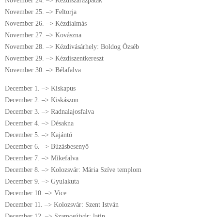
November 24. –> Kézdiszárazpatak
November 25. –> Feltorja
November 26. –> Kézdialmás
November 27. –> Kovászna
November 28. –> Kézdivásárhely: Boldog Özséb
November 29. –> Kézdiszentkereszt
November 30. –> Bélafalva
December 1. –> Kiskapus
December 2. –> Kiskászon
December 3. –> Radnalajosfalva
December 4. –> Désakna
December 5. –> Kajántó
December 6. –> Búzásbesenyő
December 7. –> Mikefalva
December 8. –> Kolozsvár: Mária Szíve templom
December 9. –> Gyulakuta
December 10. –> Vice
December 11. –> Kolozsvár: Szent István
December 12. –> Szamosújvár: latin