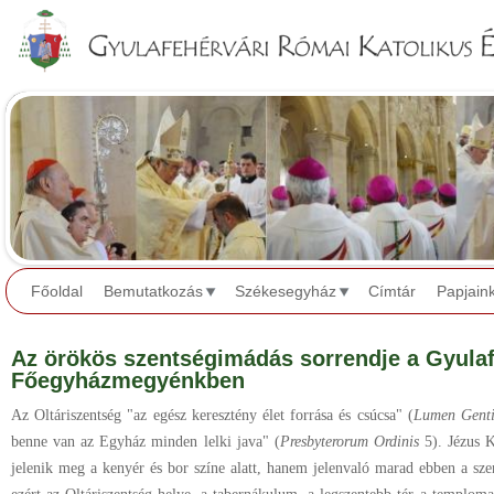
Jump to navigation
Főoldal
Bemutatkozás
Székesegyház
Címtár
Papjain
Az örökös szentségimádás sorrendje a Gyulaf
Főegyházmegyénkben
Az Oltáriszentség "az egész keresztény élet forrása és csúcsa" (
Lumen Gent
benne van az Egyház minden lelki java" (
Presbyterorum Ordinis
5). Jézus K
jelenik meg a kenyér és bor színe alatt, hanem jelenvaló marad ebben a sze