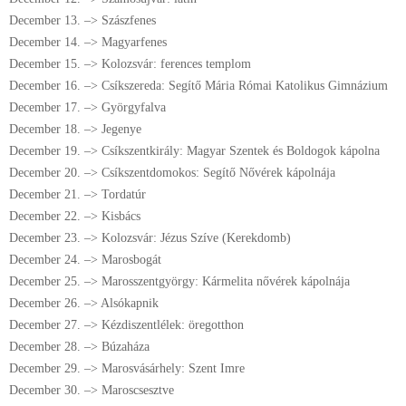
December 13. –> Szászfenes
December 14. –> Magyarfenes
December 15. –> Kolozsvár: ferences templom
December 16. –> Csíkszereda: Segítő Mária Római Katolikus Gimnázium
December 17. –> Györgyfalva
December 18. –> Jegenye
December 19. –> Csíkszentkirály: Magyar Szentek és Boldogok kápolna
December 20. –> Csíkszentdomokos: Segítő Nővérek kápolnája
December 21. –> Tordatúr
December 22. –> Kisbács
December 23. –> Kolozsvár: Jézus Szíve (Kerekdomb)
December 24. –> Marosbogát
December 25. –> Marosszentgyörgy: Kármelita nővérek kápolnája
December 26. –> Alsókapnik
December 27. –> Kézdiszentlélek: öregotthon
December 28. –> Búzaháza
December 29. –> Marosvásárhely: Szent Imre
December 30. –> Maroscsesztve