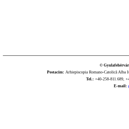
© Gyulafehérvár
Postacím:
Arhiepiscopia Romano-Catolică Alba Iu
Tel.:
+40-258-811.689, +
E-mail: