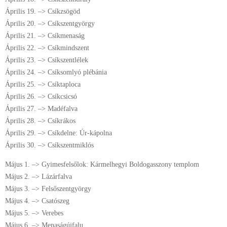
Április 19. –> Csíkzsögöd
Április 20. –> Csíkszentgyörgy
Április 21. –> Csíkmenaság
Április 22. –> Csíkmindszent
Április 23. –> Csíkszentlélek
Április 24. –> Csíksomlyó plébánia
Április 25. –> Csíktaploca
Április 26. –> Csíkcsicsó
Április 27. –> Madéfalva
Április 28. –> Csíkrákos
Április 29. –> Csíkdelne: Úr-kápolna
Április 30. –> Csíkszentmiklós
Május 1. –> Gyimesfelsőlok: Kármelhegyi Boldogasszony templom
Május 2. –> Lázárfalva
Május 3. –> Felsőszentgyörgy
Május 4. –> Csatószeg
Május 5. –> Verebes
Május 6. –> Menaságújfalu