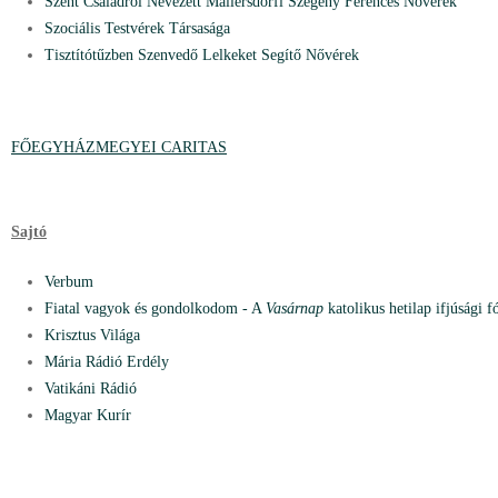
Szent Családról Nevezett Mallersdorfi Szegény Ferences Nővérek
Szociális Testvérek Társasága
Tisztítótűzben Szenvedő Lelkeket Segítő Nővérek
FŐEGYHÁZMEGYEI CARITAS
Sajtó
Verbum
Fiatal vagyok és gondolkodom - A
Vasárnap
katolikus hetilap ifjúsági 
Krisztus Világa
Mária Rádió Erdély
Vatikáni Rádió
Magyar Kurír