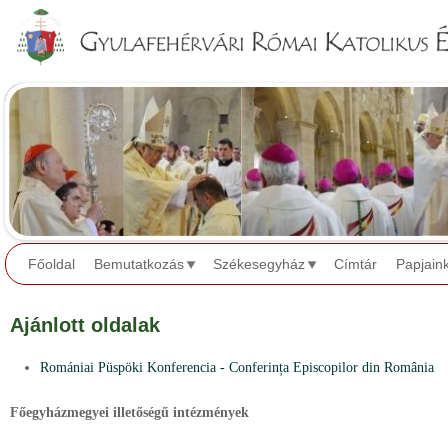
Jump to navigation
Főoldal
Bemutatkozás
Székesegyház
Címtár
Papjain
Ajánlott oldalak
Romániai Püspöki Konferencia - Conferința Episcopilor din România
Főegyházmegyei illetőségű intézmények