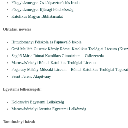
Főegyházmegyei Családpasztorációs Iroda
Főegyházmegyei Ifjúsági Főlelkészség
Katolikus Magyar Bibliatársulat
Oktatás, nevelés
Hittudományi Főiskola és Papnevelő Iskola
Gróf Majláth Gusztáv Károly Római Katolikus Teológiai Líceum (Kiss
Segítő Mária Római Katolikus Gimnázium – Csíkszereda
Marosvásárhelyi Római Katolikus Teológiai Líceum
Fogarasy Mihály Műszaki Líceum – Római Katolikus Teológiai Tagozat
S
zent Ferenc Alapítvány
Egyetemi lelkészségek:
Kolozsvári Egyetemi Lelkészség
Marosvásárhelyi Jezsuita Egyetemi Lelkészség
Tanulmányi házak