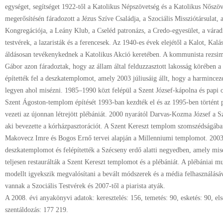
egységet, segítséget 1922-től a Katolikus Népszövetség és a Katolikus Nőszövet
megerősítésén fáradozott a Jézus Szíve Családja, a Szociális Missziótársulat,
Kongregációja, a Leány Klub, a Cseléd patronázs, a Credo-egyesület, a váradi
testvérek, a lazaristák és a ferencesek. Az 1940-es évek elejétől a Kalot, Ka
áldásosan tevékenykednek a Katolikus Akció keretében. A kommunista rezsim 
Gábor azon fáradoztak, hogy az állam által felduzzasztott lakosság körében 
építették fel a deszkatemplomot, amely 2003 júliusáig állt, hogy a harmincez
legyen ahol misézni. 1985–1990 közt felépül a Szent József-kápolna és papi 
Szent Ágoston-templom építését 1993-ban kezdték el és az 1995-ben történt 
vezeti az újonnan létrejött plébániát. 2000 nyarától Darvas-Kozma József a 
aki bevezette a kórházpasztorációt. A Szent Kereszt templom szomszédságában
Makovecz Imre és Bogos Ernő tervei alapján a Millenniumi templomot. 2003
deszkatemplomot és felépítették a Szécseny erdő alatti negyedben, amely mis
teljesen restaurálták a Szent Kereszt templomot és a plébániát. A plébániai 
modellt igyekszik megvalósítani a bevált módszerek és a média felhasználásáva
vannak a Szociális Testvérek és 2007-től a piarista atyák.
A 2008. évi anyakönyvi adatok: keresztelés: 156, temetés: 90, esketés: 90, el
szentáldozás: 177 219.