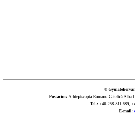
© Gyulafehérvár
Postacím:
Arhiepiscopia Romano-Catolică Alba Iu
Tel.:
+40-258-811.689, +
E-mail: