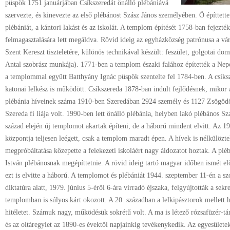
püspök 1751 januárjában Csíkszeredát önálló plébániává
szervezte, és kinevezte az első plébánost Szász János személyében. Ő építtette
plébániát, a kántori lakást és az iskolát. A templom építését 1758-ban fejezté
felmagasztalására lett megáldva. Rövid ideig az egyházközség patrónusa a váro
Szent Kereszt tiszteletére, különös technikával készült: feszület, golgotai d
Antal szobrász munkája). 1771-ben a templom északi falához építették a Nep
a templommal együtt Batthyány Ignác püspök szentelte fel 1784-ben. A csíks
katonai lelkész is működött. Csíkszereda 1878-ban indult fejlődésnek, mikor 
plébánia híveinek száma 1910-ben Szeredában 2924 személy és 1127 Zsögödö
Szereda fi liája volt. 1990-ben lett önálló plébánia, helyben lakó plébános S
század elején új templomot akartak építeni, de a háború mindent elvitt. Az 1
központja teljesen leégett, csak a templom maradt épen. A hívek is nélkülözt
megpróbáltatása közepette a felekezeti iskoláért nagy áldozatot hoztak. A plé
István plébánosnak megépíttetnie. A rövid ideig tartó magyar időben ismét el
ezt is elvitte a háború. A templomot és plébániát 1944. szeptember 11-én a sz
diktatúra alatt, 1979. június 5-éről 6-ára virradó éjszaka, felgyújtották a sekre
templomban is súlyos kárt okozott. A 20. században a lelkipásztorok mellett h
hitéletet. Számuk nagy, működésük sokrétű volt. A ma is létező rózsafüzér-tár
és az oltáregylet az 1890-es évektől napjainkig tevékenykedik. Az egyesülete