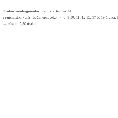
Örökös szentségimádási nap:
szeptember
14.
Szentmisék:
vasár- és ünnepnapokon 7; 8; 9,30; 11; 12,15; 17 és 19 órakor. 
szombaton 7,30 órakor