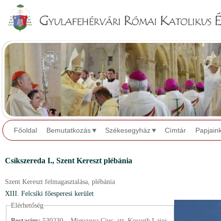
Jump to navigation
Főoldal
Bemutatkozás
Székesegyház
Címtár
Papjain
Csíkszereda I., Szent Kereszt plébánia
Szent Kereszt felmagasztalása,
plébánia
XIII. Felcsíki főesperesi kerület
Elérhetőség
Postacím:
530230 – Miercurea Ciuc, str. Kossuth Lajos,