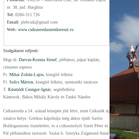
nr. 38, jud. Harghita
Tel:
0266-311.726
Email:
plebcsik@gmail.com
Web:
www.csikszeredaszentkereszt.ro
Szolgálatot teljesít:
Msgr.
dr.
Darvas-Kozma József
, plébános
, pápai káplán
,
címzetes esperes
Ft.
Mihai Zoltán-Lajos
, kisegítő lelkész
Ft.
Szőcs Márton
, kisegítő lelkész
, szentszéki tanácsos
T.
Küsmődi Csongor-Ignác
, segédlelkész
Kántorok: Bakos Mihály Károly és Tankó Nándor
Csíkszereda a 14. század közepén jött létre, mint Csíkszék új
vásáros helye. Gótikus kápolnája még akkor épült Sarlós
Boldogasszony tiszteletére, és a csíksomolyói Szent Péter és
Pál plébániához tartozott. Szalai b. Sztoyka Zsigmond Antal