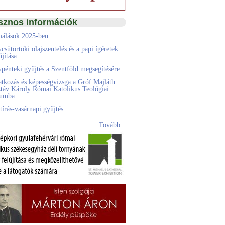
sznos információk
álások 2025-ben
csütörtöki olajszentelés és a papi ígéretek
jítása
pénteki gyűjtés a Szentföld megsegítésére
atkozás és képességvizsga a Gróf Majláth
táv Károly Római Katolikus Teológiai
eumba
tírás-vasárnapi gyűjtés
Tovább...