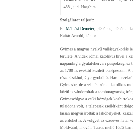
488., jud. Harghita
Szolgálatot teljesít:
Ft.
Málnási Demeter
, plébános
, plébániai 
Kaitár Arnold, kántor
Gyimes a magyar nyelvű vallásgyakorlás le
területe. A vidék római katolikus hívei a ke
napjainkig a gyulafehérvári püspökséghez t
az 1700-as évektől kezdett benépesedni. A 
része Csíkból, Gyergyóból és Háromszékről
Gyimesbe, de a szintén római katolikus mo
közül is vándoroltak a tömbmagyarság irán
Gyimesvölgye a csíki községek közbirtokos
tulajdona volt, a telepesek zsellérként dolg
lassan megvásárolták a lakóhelyeket, kaszá
az erdőket is. A völgyet az ezeréves határ vá
Moldvától, ahová a Tatros mellé 1626-ban