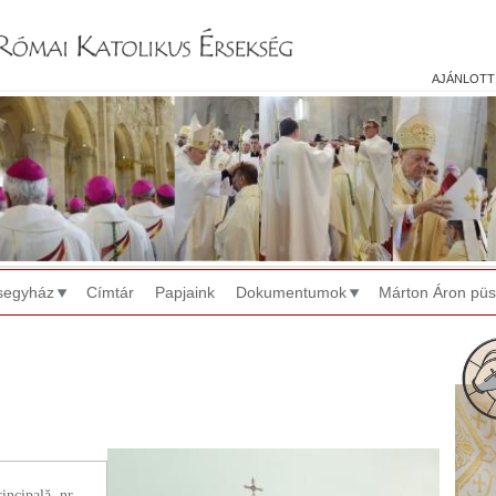
Jump to navigation
ajánlott
segyház
Címtár
Papjaink
Dokumentumok
Márton Áron pü
incipală, nr.