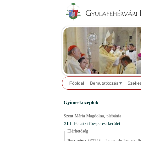
Főoldal
Bemutatkozás
Széke
Gyimesközéplok
Szent Mária Magdolna,
plébánia
XIII. Felcsíki főesperesi kerület
Elérhetőség
Postacím:
537145 – Lunca de Jos, str. Pr