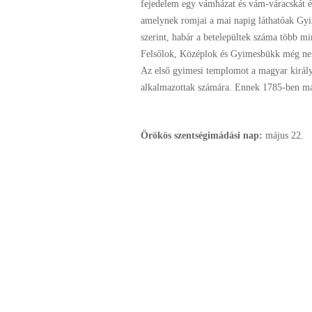
fejedelem egy vámházat és vám-váracskát ép
amelynek romjai a mai napig láthatóak Gyi
szerint, habár a betelepültek száma több mi
Felsőlok, Középlok és Gyimesbükk még nem s
Az első gyimesi templomot a magyar királyi
alkalmazottak számára. Ennek 1785-ben már
Örökös szentségimádási nap:
május
22.