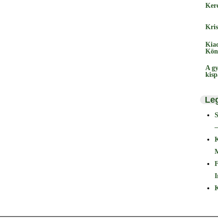
Ker
Kris
Kia
Kön
A gy
kis
Le
–
F
I
K