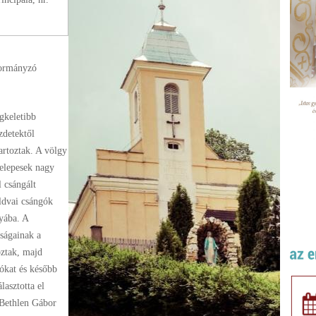
kormányzó
gkeletibb
zdetektől
artoztak. A völgy
telepesek nagy
 csángált
ldvai csángók
yába. A
ságainak a
oztak, majd
lókat és később
lasztotta el
 Bethlen Gábor