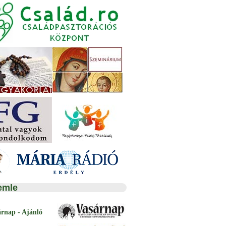
emle
árnap - Ajánló