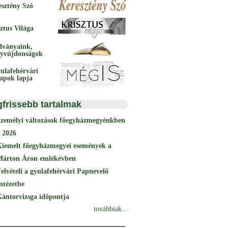
esztény Szó
ztus Világa
dványaink,
yvújdonságok
ulafehérvári
papok lapja
gfrissebb tartalmak
Személyi változások főegyházmegyénkben
 2026
Kiemelt főegyházmegyei események a
Márton Áron emlékévben
elvételi a gyulafehérvári Papnevelő
ntézetbe
ántorvizsga időpontja
továbbiak...