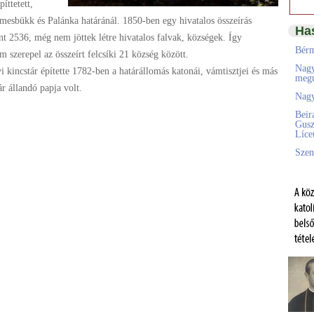
íttetett,
mesbükk és Palánka határánál. 1850-ben egy hivatalos összeírás
Ha
nt 2536, még nem jöttek létre hivatalos falvak, községek. Így
Bérm
zerepel az összeírt felcsíki 21 község között.
Nagy
 kincstár építette 1782-ben a határállomás katonái, vámtisztjei és más
megú
 állandó papja volt.
Nagy
Beir
Gusz
Líc
Szen