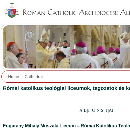
Jump to navigation
Home
Cathedral
Római katolikus teológiai líceumok, tagozatok és 
Á
|
B
|
F
|
G
|
N
|
S
|
T
|
All
Fogarasy Mihály Műszaki Líceum – Római Katolikus Teoló