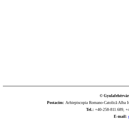
© Gyulafehérvár
Postacím:
Arhiepiscopia Romano-Catolică Alba Iu
Tel.:
+40-258-811.689, +
E-mail: