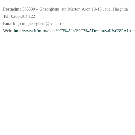
Postacím:
535500 – Gheorgheni, str. Márton Áron 13-15., jud. Harghita
Tel:
0266-364.122
Email:
gscm.gheorgheni@eduhr.ro
Web:
http://www.ltfm.ro/oktat%C3%A1s/l%C3%ADceum/vall%C3%A1stur