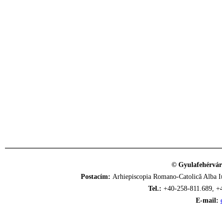
© Gyulafehérvár
Postacím:
Arhiepiscopia Romano-Catolică Alba Iu
Tel.:
+40-258-811.689, +
E-mail: