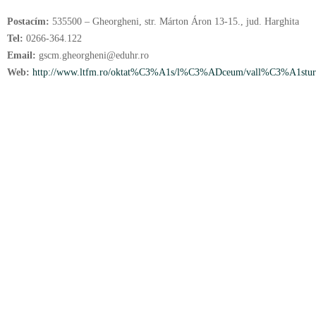
Postacím:
535500 – Gheorgheni, str. Márton Áron 13-15., jud. Harghita
Tel:
0266-364.122
Email:
gscm.gheorgheni@eduhr.ro
Web:
http://www.ltfm.ro/oktat%C3%A1s/l%C3%ADceum/vall%C3%A1stur