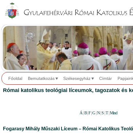
Jump to navigation
Főoldal
Bemutatkozás
Székesegyház
Címtár
Papjain
Római katolikus teológiai líceumok, tagozatok és 
Á
|
B
|
F
|
G
|
N
|
S
|
T
|
Mind
Fogarasy Mihály Műszaki Líceum – Római Katolikus Teoló