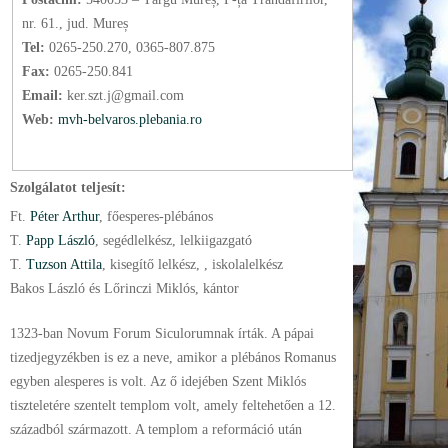
nr. 61., jud. Mureș
Tel:
0265-250.270, 0365-807.875
Fax:
0265-250.841
Email:
ker.szt.j@gmail.com
Web:
mvh-belvaros.plebania.ro
Szolgálatot teljesít:
Ft.
Péter Arthur
, főesperes-plébános
T.
Papp László
, segédlelkész
, lelkiigazgató
T.
Tuzson Attila
, kisegítő lelkész
, , iskolalelkész
Bakos László és Lőrinczi Miklós, kántor
1323-ban Novum Forum Siculorumnak írták. A pápai
tizedjegyzékben is ez a neve, amikor a plébános Romanus
egyben alesperes is volt. Az ő idejében Szent Miklós
tiszteletére szentelt templom volt, amely feltehetően a 12.
századból származott. A templom a reformáció után