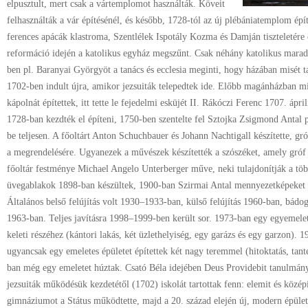
elpusztult, mert csak a vártemplomot használták. Köveit
felhasználták a vár építésénél, és később, 1728-tól az új plébániatemplom ép
ferences apácák klastroma, Szentlélek Ispotály Kozma és Damján tiszteletére
reformáció idején a katolikus egyház megszűnt. Csak néhány katolikus maradt
ben pl. Baranyai Györgyöt a tanács és ecclesia meginti, hogy házában misét tar
1702-ben indult újra, amikor jezsuiták telepedtek ide. Előbb magánházban 
kápolnát építettek, itt tette le fejedelmi esküjét II. Rákóczi Ferenc 1707. áp
1728-ban kezdték el építeni, 1750-ben szentelte fel Sztojka Zsigmond Antal 
be teljesen. A főoltárt Anton Schuchbauer és Johann Nachtigall készítette, gró
a megrendelésére. Ugyanezek a művészek készítették a szószéket, amely gró
főoltár festménye Michael Angelo Unterberger műve, neki tulajdonítják a több
üvegablakok 1898-ban készültek, 1900-ban Szirmai Antal mennyezetképeket f
Általános belső felújítás volt 1930–1933-ban, külső felújítás 1960-ban, bádog
1963-ban. Teljes javításra 1998–1999-ben került sor. 1973-ban egy egyemelete
keleti részéhez (kántori lakás, két üzlethelyiség, egy garázs és egy garzon).
ugyancsak egy emeletes épületet építettek két nagy teremmel (hitoktatás, tant
ban még egy emeletet húztak. Csató Béla idejében Deus Providebit tanulmány
jezsuiták működésük kezdetétől (1702) iskolát tartottak fenn: elemit és középi
gimnáziumot a Státus működtette, majd a 20. század elején új, modern épületet