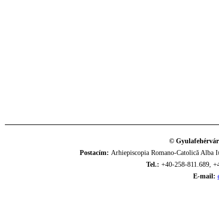
© Gyulafehérvár
Postacím:
Arhiepiscopia Romano-Catolică Alba Iu
Tel.:
+40-258-811.689, +
E-mail: