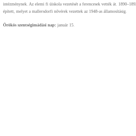
intézménynek. Az elemi fi úiskola vezetését a ferencesek vették át. 1890–189
épített, melyet a mallersdorfi nővérek vezettek az 1948-as államosításig.
Örökös szentségimádási nap:
január
15.