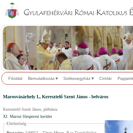
Jump to navigation
Főoldal
Bemutatkozás
Székesegyház
Címtár
Papjain
Marosvásárhely I.,
Keresztelő Szent János - belváros
Keresztelő Szent János,
plébánia
XI. Marosi főesperesi kerület
Elérhetőség
Postacím:
540053 – Târgu Mureș, P-ța Trandafirilor,