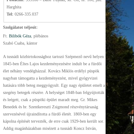
Harghita
Tel:
0266-335.037
Szolgálatot teljesít:
Ft.
Bilibók Géza
, plébános
Szabó Csaba, kántor
A tusnádi közbirtokossághoz tartozó Szépmező nevű helyen
1845-ben Éltes Lajos kezdeményezésére indult be a fürdői
élet néhány vendégházzal. Kovács Miklós erdélyi püspök
nagyban támogatta a kezdeményezést, mivel gyógyvizei
hatására több beteg meggyógyult. Egy nagy épületet emelt a
szegény betegek részére. A helységet 1848-ban felgyújtották
és leégett, csak a püspöki épület maradt meg. Gr. Mikes
Benedek és br. Szentkereszti Zsigmond részvénytársaság
szervezésével újraindította a fürdő életét. 1869-ben egy
kápolna építését tervezték, de erre csak 1929-ben került sor.
Addig magánházakban misézett a tusnádi Koncz István,