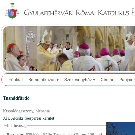
Jump to navigation
Főoldal
Bemutatkozás
Székesegyház
Címtár
Papjain
Tusnádfürdő
Kisboldogasszony,
plébánia
XII. Alcsíki főesperesi kerület
Elérhetőség
Postacím:
535100 – Băile Tușnad, str. Olt, nr. 106, jud.