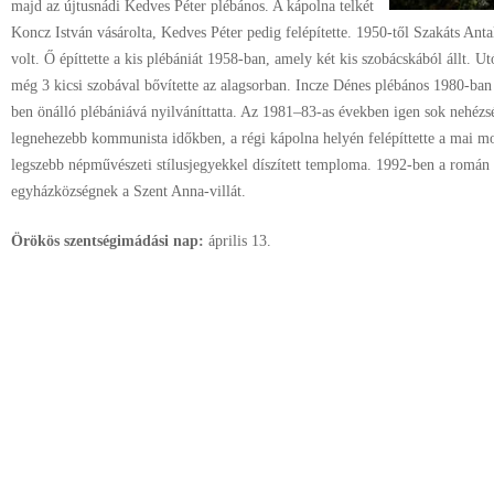
majd az újtusnádi Kedves Péter plébános. A kápolna telkét
Koncz István vásárolta, Kedves Péter pedig felépítette. 1950-től Szakáts Antal
volt. Ő építtette a kis plébániát 1958-ban, amely két kis szobácskából állt. U
még 3 kicsi szobával bővítette az alagsorban. Incze Dénes plébános 1980-ban 
ben önálló plébániává nyilváníttatta. Az 1981–83-as években igen sok nehézsé
legnehezebb kommunista időkben, a régi kápolna helyén felépíttette a mai 
legszebb népművészeti stílusjegyekkel díszített temploma. 1992-ben a román á
egyházközségnek a Szent Anna-villát.
Örökös szentségimádási nap:
április
13.