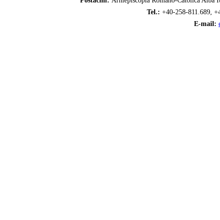
Postacím:
Arhiepiscopia Romano-Catolică Alba Iu
Tel.:
+40-258-811.689, +
E-mail: