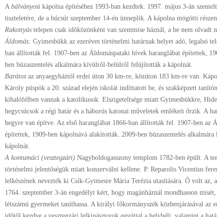
A
bálványos
i kápolna építéséhez 1993-ban kezdtek. 1997. május 3-án szentel
tiszteletére, de a búcsút szeptember 14-én ünneplik. A kápolna mögötti részen
Rakottyás
telepen csak időközönként van szentmise háznál, a be nem olvadt 
Áldomás:
Gyimesbükk az ezeréves történelmi határnak helyet adó, legalsó tel
ban állították fel. 1907-ben az Áldomáspataki hívek haranglábat építettek, 1
ben búzaszentelés alkalmára kívülről-belülről felújították a kápolnát.
Barátos
az anyaegyháztól erdei úton 30 km-re, közúton 183 km-re van. Kápol
Károly püspök a 20. század elején iskolát indíttatott be, és szakképzett tanító
kihalófélben vannak a katolikusok. Elszigeteltsége miatt Gyimesbükkre, Hid
hegycsúcsok a régi határ és a háborús katonai műveletek emlékeit őrzik. A ha
hegyre van építve. Az első haranglábat 1866-ban állították fel. 1907-ben az
építettek, 1909-ben kápolnává alakították. 2009-ben búzaszentelés alkalmára kí
kápolnát.
A kontumáci (vesztegzári)
Nagyboldogasszony templom 1782-ben épült. A te
történelmi jelentőségük miatt konzerválni kellene. P. Reparolis Vicentius fer
lelkészének nevezték ki Csík-Gyimesre Mária Terézia utasítására. Ő volt az,
1764. szeptember 3-án engedélyt kért, hogy magánháznál mondhasson misét,
létszámú gyermeket taníthassa. A királyi főkormányszék közbenjárásával az e
időtől kezdve a vesztegzári lelkipásztorok egyúttal a helybéli, valamint a határ