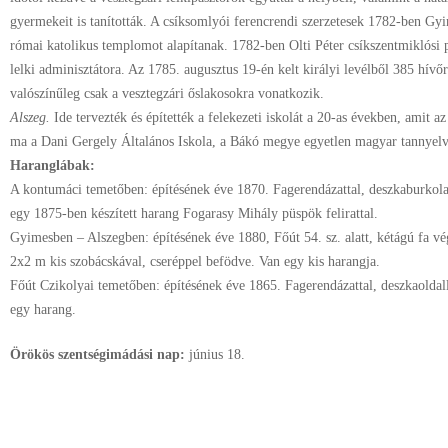
gyermekeit is tanították. A csíksomlyói ferencrendi szerzetesek 1782-ben Gy
római katolikus templomot alapítanak. 1782-ben Olti Péter csíkszentmiklósi p
lelki adminisztátora. Az 1785. augusztus 19-én kelt királyi levélből 385 hív
valószínűleg csak a vesztegzári őslakosokra vonatkozik.
Alszeg.
Ide tervezték és építették a felekezeti iskolát a 20-as években, amit az 
ma a Dani Gergely Általános Iskola, a Bákó megye egyetlen magyar tannyelvű
Haranglábak:
A kontumáci temetőben: építésének éve 1870. Fagerendázattal, deszkaburkolat
egy 1875-ben készített harang Fogarasy Mihály püspök felirattal.
Gyimesben – Alszegben: építésének éve 1880, Főút 54. sz. alatt, kétágú fa vég
2x2 m kis szobácskával, cseréppel befödve. Van egy kis harangja.
Főút Czikolyai temetőben: építésének éve 1865. Fagerendázattal, deszkaoldall
egy harang.
Örökös szentségimádási nap:
június
18.