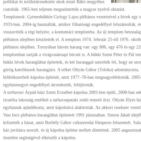
politikai és területátrendezési okok miatt Bákó megyéhez
csatolták. 1965-ben teljesen megszüntették a magyar nyelvű oktatást.
Templomok:
Gyimesbükkön
György Lajos plébános vezetésével a hívek egy 
1933-ban. 2004-ig használták, amikor főhatósági engedéllyel felszámolták, és 
visszavitték a régi helyére, a kontumáci templomba. Az új templom betonala
plébános idejében készítették el. A templom 1974. február 25-től 1976. októb
plébános idejében. Tornyában három harang van: egy 886, egy 476 és egy 22
templomban tartják a virágvasárnapi búcsút is. A bükki Szent Péter és Pál t
bükki hívek haranglábat építettek, és két haranggal szerelték fel, hogy ne szo
görög katolikusok harangjára. A telket Oltyán Gábor (Toloka) adományozta,
bilibókszerbeli kápolna építését, amit 1977–78-ban megnagyobbították. 2005
egyházmegyei engedéllyel átrendezték, felújították.
A
tarhavasi
Árpád-házi Szent Erzsébet-kápolna 2005-ben épült, 2008-ban sek
izraelita lakosság emlékét a tarhavaspataki zsidó temető őrzi. Oltyán Illyés h
egyháznak ajándékozta, amit kápolnává alakítottak. Az akkori rendszer vezetőj
Vass Ince plébános haranglábat építtetett 1991 júniusában. Simon Jakab idej
kifizették a házat, amit Borbély Gábor csíkszeredai főesperes felszentelt. Sal
ház javításra szorult, és új kápolna építése mellett döntöttek. 2005 augusztus
önzetlen segítségével elkészült a kápolna.