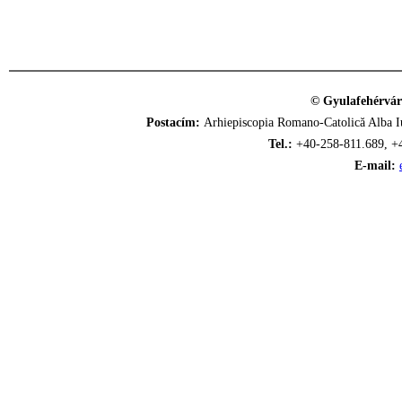
© Gyulafehérvár
Postacím:
Arhiepiscopia Romano-Catolică Alba Iu
Tel.:
+40-258-811.689, +
E-mail: