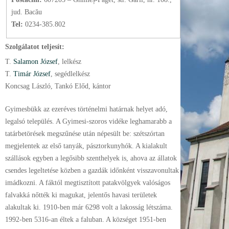
jud. Bacău
Tel:
0234-385.802
Szolgálatot teljesít:
T.
Salamon József
, lelkész
T.
Timár József
, segédlelkész
Koncsag László, Tankó Előd, kántor
Gyimesbükk az ezeréves történelmi határnak helyet adó,
legalsó település. A Gyimesi-szoros vidéke leghamarabb a
tatárbetörések megszűnése után népesült be: szétszórtan
megjelentek az első tanyák, pásztorkunyhók. A kialakult
szállások egyben a legősibb szenthelyek is, ahova az állatok
csendes legeltetése közben a gazdák időnként visszavonultak
imádkozni. A fáktól megtisztított patakvölgyek valóságos
falvakká nőtték ki magukat, jelentős havasi területek
alakultak ki. 1910-ben már 6298 volt a lakosság létszáma.
1992-ben 5316-an éltek a faluban. A községet 1951-ben