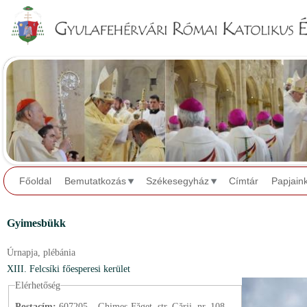
Jump to navigation
Főoldal
Bemutatkozás
Székesegyház
Címtár
Papjain
Gyimesbükk
Úrnapja,
plébánia
XIII. Felcsíki főesperesi kerület
Elérhetőség
Postacím:
607205 – Ghimeș-Făget, str. Gării, nr. 108.,