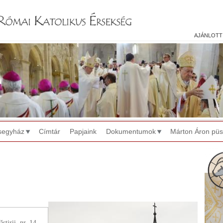
Jump to navigation
ajánlott
segyház
Címtár
Papjaink
Dokumentumok
Márton Áron pü
tirii, nr. 14.,