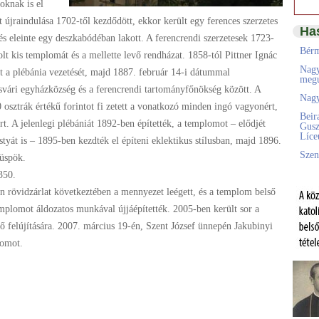
oknak is el
et újraindulása 1702-től kezdődött, ekkor került egy ferences szerzetes
Ha
 és eleinte egy deszkabódéban lakott. A ferencrendi szerzetesek 1723-
Bérm
 kis templomát és a mellette levő rendházat. 1858-tól Pittner Ignác
Nagy
t a plébánia vezetését, majd 1887. február 14-i dátummal
megú
esvári egyházközség és a ferencrendi tartományfőnökség között. A
Nagy
osztrák értékű forintot fi zetett a vonatkozó minden ingó vagyonért,
Beir
ért. A jelenlegi plébániát 1892-ben építették, a templomot – elődjét
Gusz
Líc
styát is – 1895-ben kezdték el építeni eklektikus stílusban, majd 1896.
Szen
püspök.
350.
n rövidzárlat következtében a mennyezet leégett, és a templom belső
mplomot áldozatos munkával újjáépítették. 2005-ben került sor a
ő felújítására. 2007. március 19-én, Szent József ünnepén Jakubinyi
lomot.