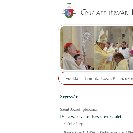
Főoldal
Bemutatkozás
Széke
Segesvár
Szent József,
plébánia
IV. Erzsébetvárosi főesperesi kerület
Elérhetőség
Postacím:
545400 – Sighişoara, str. Mănăs