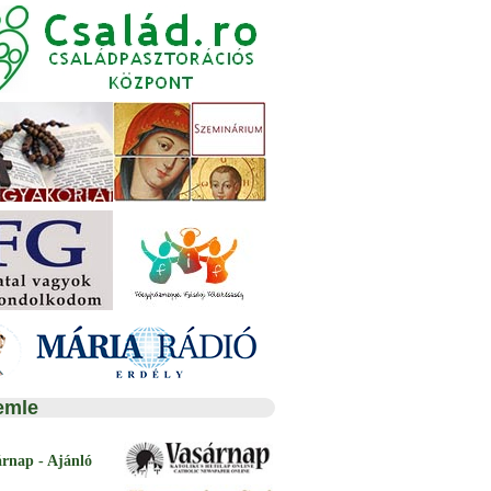
emle
árnap - Ajánló