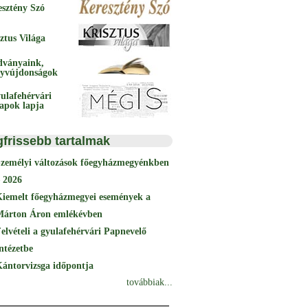
esztény Szó
ztus Világa
dványaink,
yvújdonságok
ulafehérvári
papok lapja
gfrissebb tartalmak
Személyi változások főegyházmegyénkben
 2026
Kiemelt főegyházmegyei események a
Márton Áron emlékévben
elvételi a gyulafehérvári Papnevelő
ntézetbe
ántorvizsga időpontja
továbbiak...