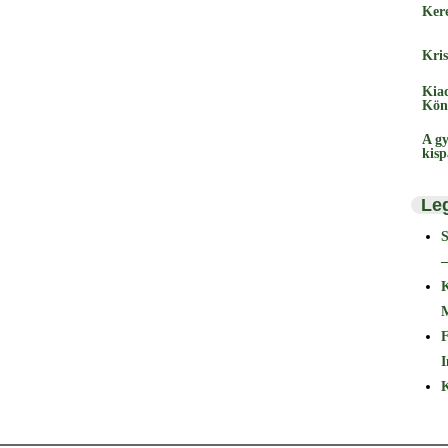
Ker
Kris
Kia
Kön
A gy
kis
Le
–
F
I
K