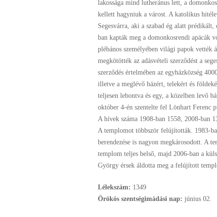
lakossága mind lutheránus lett, a domonkos
kellett hagyniuk a várost. A katolikus hitél
Segesvárra, aki a szabad ég alatt prédikált,
ban kapták meg a domonkosrendi apácák volt
plébános személyében világi papok vették á
megkötötték az adásvételi szerződést a seg
szerződés értelmében az egyházközség 4000 
illetve a meglévő házért, telekért és földek
teljesen lebontva és egy, a közelben levő bá
október 4-én szentelte fel Lönhart Ferenc 
A hívek száma 1908-ban 1558, 2008-ban 1
A templomot többször felújították. 1983-ba
berendezése is nagyon megkárosodott. A te
templom teljes belső, majd 2006-ban a küls
György érsek áldotta meg a felújított temp
Lélekszám:
1349
Örökös szentségimádási nap:
június
02.