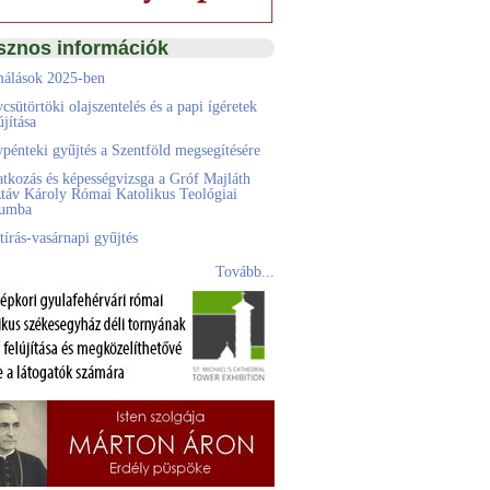
sznos információk
álások 2025-ben
csütörtöki olajszentelés és a papi ígéretek
jítása
pénteki gyűjtés a Szentföld megsegítésére
atkozás és képességvizsga a Gróf Majláth
táv Károly Római Katolikus Teológiai
eumba
tírás-vasárnapi gyűjtés
Tovább...