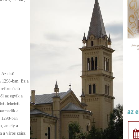
. Az első
a 1298-ban. Ez a
 reformáció
ől az egyik a
ett lehetett
 harmadik a
 1298-ban
om, amely a
 a város szász