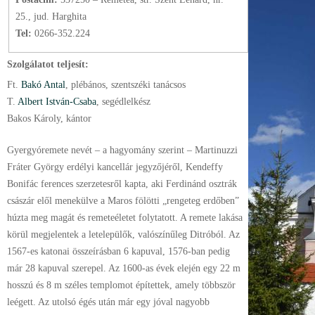
25., jud. Harghita
Tel:
0266-352.224
Szolgálatot teljesít:
Ft.
Bakó Antal
, plébános
, szentszéki tanácsos
T.
Albert István-Csaba
, segédlelkész
Bakos Károly, kántor
Gyergyóremete nevét – a hagyomány szerint – Martinuzzi
Fráter György erdélyi kancellár jegyzőjéről, Kendeffy
Bonifác ferences szerzetesről kapta, aki Ferdinánd osztrák
császár elől menekülve a Maros fölötti „rengeteg erdőben”
húzta meg magát és remeteéletet folytatott. A remete lakása
körül megjelentek a letelepülők, valószínűleg Ditróból. Az
1567-es katonai összeírásban 6 kapuval, 1576-ban pedig
már 28 kapuval szerepel. Az 1600-as évek elején egy 22 m
hosszú és 8 m széles templomot építettek, amely többször
leégett. Az utolsó égés után már egy jóval nagyobb