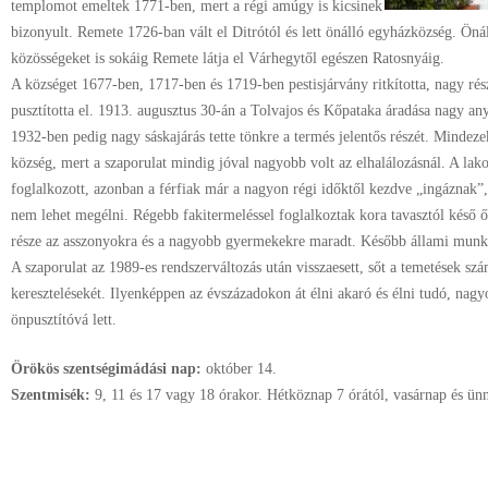
templomot emeltek 1771-ben, mert a régi amúgy is kicsinek
bizonyult. Remete 1726-ban vált el Ditrótól és lett önálló egyházközség. Öná
közösségeket is sokáig Remete látja el Várhegytől egészen Ratosnyáig.
A községet 1677-ben, 1717-ben és 1719-ben pestisjárvány ritkította, nagy ré
pusztította el. 1913. augusztus 30-án a Tolvajos és Kőpataka áradása nagy an
1932-ben pedig nagy sáskajárás tette tönkre a termés jelentős részét. Mindez
község, mert a szaporulat mindig jóval nagyobb volt az elhalálozásnál. A lak
foglalkozott, azonban a férfiak már a nagyon régi időktől kezdve „ingáznak”
nem lehet megélni. Régebb fakitermeléssel foglalkoztak kora tavasztól késő 
része az asszonyokra és a nagyobb gyermekekre maradt. Később állami munkár
A szaporulat az 1989-es rendszerváltozás után visszaesett, sőt a temetések s
keresztelésekét. Ilyenképpen az évszázadokon át élni akaró és élni tudó, nag
önpusztítóvá lett.
Örökös szentségimádási nap:
október
14.
Szentmisék:
9, 11 és 17 vagy 18 órakor. Hétköznap 7 órától, vasárnap és ünn