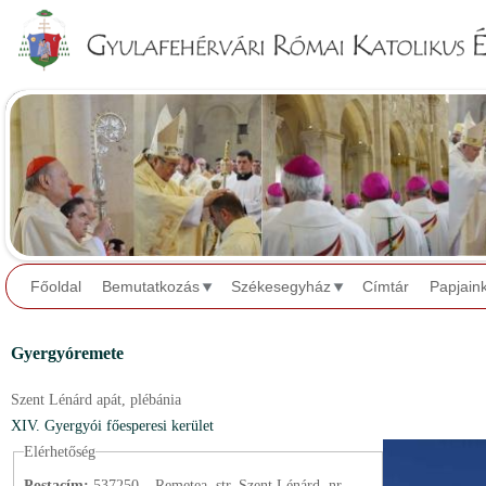
Jump to navigation
Főoldal
Bemutatkozás
Székesegyház
Címtár
Papjain
Gyergyóremete
Szent Lénárd apát,
plébánia
XIV. Gyergyói főesperesi kerület
Elérhetőség
Postacím:
537250 – Remetea, str. Szent Lénárd, nr.