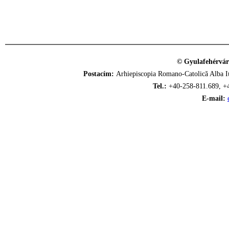
© Gyulafehérvár
Postacím:
Arhiepiscopia Romano-Catolică Alba Iu
Tel.:
+40-258-811.689, +
E-mail: