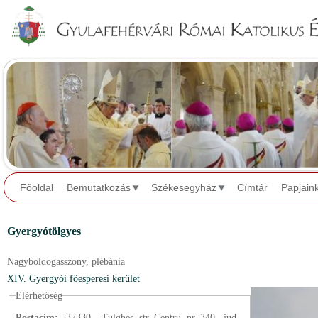
Jump to navigation
Főoldal
Bemutatkozás
Székesegyház
Címtár
Papjain
Gyergyótölgyes
Nagyboldogasszony,
plébánia
XIV. Gyergyói főesperesi kerület
Elérhetőség
Postacím:
537330 – Tulgheș, str. Centru, nr. 340., jud.