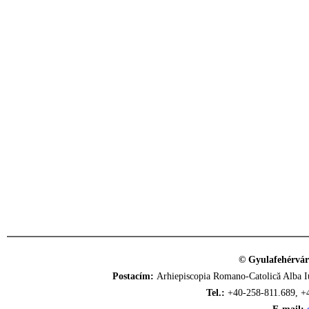
© Gyulafehérvár
Postacím:
Arhiepiscopia Romano-Catolică Alba Iu
Tel.:
+40-258-811.689, +