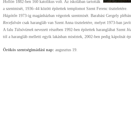
Hollón
1882-ben 160 katolikus volt. Az iskolában tartották
a szentmisét, 1936–44 között építettek templomot Szent Ferenc tiszteletére.
Hágótőn
1973-ig magánházban végeztek szentmisét. Barabási Gergely plébáno
Recefalván
csak harangláb van Szent Anna tiszteletére, melyet 1973-ban javít
A falu
Túlsóvíznek
nevezett részében 1992-ben építettek haranglábat Szent Józ
tól a harangláb melletti egyik lakásban miséztek, 2002-ben pedig kápolnát épí
Örökös szentségimádási nap:
augusztus
19.