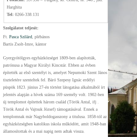
Harghita
Tel:
0266-338.131
Szolgálatot teljesít:
Ft.
Pasca Szilárd
, plébános
Bartis Zsolt-Imre, kántor
Gyergyótölgyes egyházközséget 1809-ben alapították,
patrónusa a Magyar Királyi Kincstár. Ebben az évben
építették az első szentélyt is, amelyet Nepumoki Szent János
tiszteletére szenteltek fel. Báró Szepesy Ignác erdélyi
püspök 1823. június 27-én történt látogatása alkalmából írt
jelentés alapján a hívek száma 169 személy volt. 1902-ben
új templomot építettek három család (Török Antal, ifj .
Török Antal és Vajtsuk József) támogatásával. Ennek a
templomnak már Nagyboldogasszony a titulusa. 1858-tól az
egyházközségben katolikus iskola működött, amit 1948-ban
államosítottak és a mai napig nem adtak vissza.