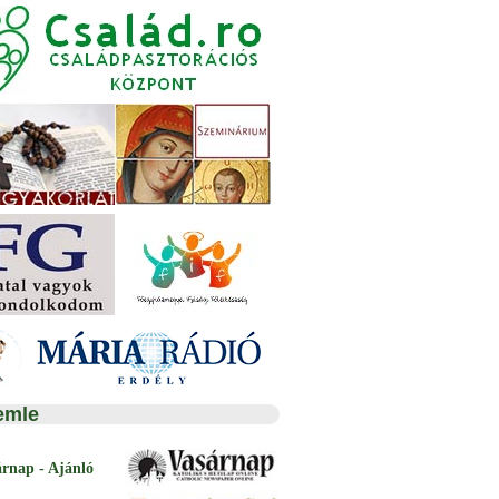
emle
árnap - Ajánló