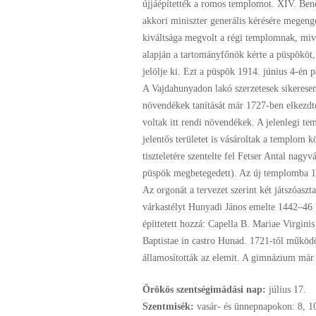
újjáépítették a romos templomot. XIV. Ben
akkori miniszter generális kérésére megeng
kiváltsága megvolt a régi templomnak, mive
alapján a tartományfőnök kérte a püspököt,
jelölje ki. Ezt a püspök 1914. június 4-én p
A Vajdahunyadon lakó szerzetesek sikeresen 
növendékek tanítását már 1727-ben elkezdt
voltak itt rendi növendékek. A jelenlegi te
jelentős területet is vásároltak a templo
tiszteletére szentelte fel Fetser Antal nag
püspök megbetegedett). Az új templomba 191
Az orgonát a tervezet szerint két játszóaszta
várkastélyt Hunyadi János emelte 1442–46 k
építtetett hozzá: Capella B. Mariae Virgini
Baptistae in castro Hunad. 1721-től működ
államosították az elemit. A gimnázium már
Örökös szentségimádási nap:
július
17.
Szentmisék:
vasár- és ünnepnapokon: 8, 1