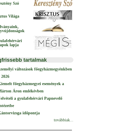
esztény Szó
ztus Világa
dványaink,
yvújdonságok
ulafehérvári
papok lapja
gfrissebb tartalmak
Személyi változások főegyházmegyénkben
 2026
Kiemelt főegyházmegyei események a
Márton Áron emlékévben
elvételi a gyulafehérvári Papnevelő
ntézetbe
ántorvizsga időpontja
továbbiak...