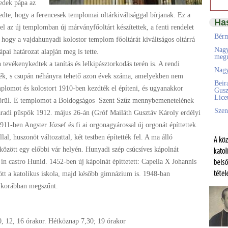
edek pápa az
edte, hogy a ferencesek templomai oltárkiváltsággal bírjanak. Ez a
Ha
l az új templomban új márványfőoltárt készítettek, a fenti rendelet
Bérm
 hogy a vajdahunyadi kolostor templom főoltárát kiváltságos oltárrá
Nagy
ápai határozat alapján meg is tette.
megú
tevékenykedtek a tanítás és lelkipásztorkodás terén is. A rendi
Nagy
ék, s csupán néhányra tehető azon évek száma, amelyekben nem
Beir
mplomot és kolostort 1910-ben kezdték el építeni, és ugyanakkor
Gusz
Líc
m körül. E templomot a Boldogságos Szent Szűz mennybemenetelének
Szen
yváradi püspök 1912. május 26-án (Gróf Mailáth Gusztáv Károly erdélyi
1-ben Angster József és fi ai orgonagyárossal új orgonát építtettek.
llal, huszonöt változattal, két testben építették fel. A ma álló
özött egy előbbi vár helyén. Hunyadi szép csúcsíves kápolnát
s in castro Hunid. 1452-ben új kápolnát építtetett: Capella X Johannis
ött a katolikus iskola, majd később gimnázium is. 1948-ban
 korábban megszűnt.
0, 12, 16 órakor. Hétköznap 7,30; 19 órakor