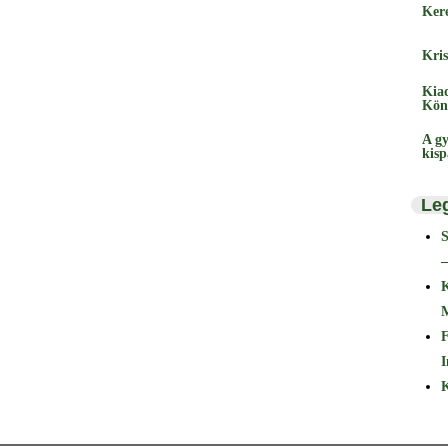
Ker
Kris
Kia
Kön
A gy
kis
Le
–
F
I
K