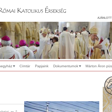
Jump to navigation
ajánlott
segyház
Címtár
Papjaink
Dokumentumok
Márton Áron pü
uţiei, nr. 5.,