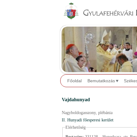
Főoldal
Bemutatkozás
Széke
Vajdahunyad
Nagyboldogasszony,
plébánia
II. Hunyadi főesperesi kerület
Elérhetőség
Postacím:
331128 – Hunedoara, str. Revol