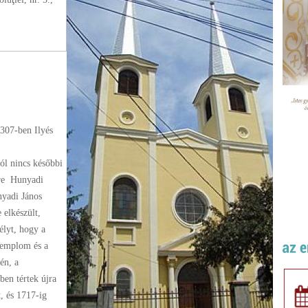
307-ben Ilyés
ól nincs későbbi
ére Hunyadi
nyadi János
 elkészült,
élyt, hogy a
templom és a
én, a
ben tértek újra
, és 1717-ig