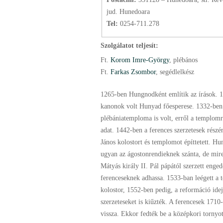
jud. Hunedoara
Tel:
0254-711.278
Szolgálatot teljesít:
Ft.
Korom Imre-György
, plébános
Ft.
Farkas Zsombor
, segédlelkész
1265-ben Hungnodként említik az írások. 1
kanonok volt Hunyad főesperese. 1332-ben
plébániatemploma is volt, erről a templomr
adat. 1442-ben a ferences szerzetesek rész
János kolostort és templomot építtetett. Hu
ugyan az ágostonrendieknek szánta, de mire
Mátyás király II. Pál pápától szerzett enged
ferenceseknek adhassa. 1533-ban leégett a 
kolostor, 1552-ben pedig, a reformáció idej
szerzeteseket is kiűzték. A ferencesek 1710-
vissza. Ekkor fedték be a középkori tornyot