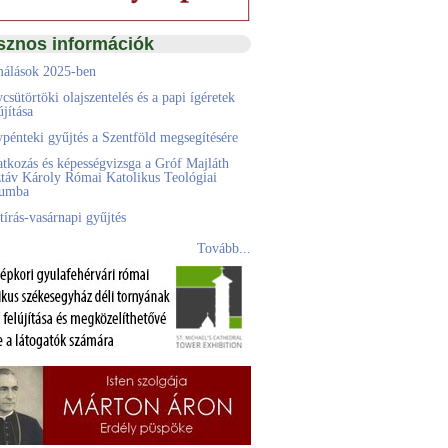
sznos információk
álások 2025-ben
csütörtöki olajszentelés és a papi ígéretek
jítása
pénteki gyűjtés a Szentföld megsegítésére
atkozás és képességvizsga a Gróf Majláth
táv Károly Római Katolikus Teológiai
eumba
tírás-vasárnapi gyűjtés
Tovább...