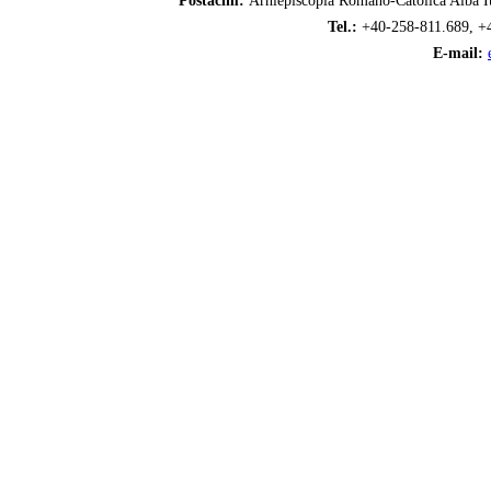
Postacím:
Arhiepiscopia Romano-Catolică Alba Iu
Tel.:
+40-258-811.689, +
E-mail: