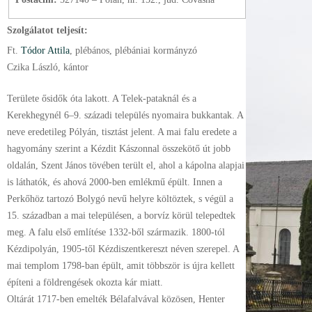
Szolgálatot teljesít:
Ft.
Tódor Attila
, plébános
, plébániai kormányzó
Czika László, kántor
Területe ősidők óta lakott. A Telek-pataknál és a
Kerekhegynél 6–9. századi település nyomaira bukkantak. A
neve eredetileg Pólyán, tisztást jelent. A mai falu eredete a
hagyomány szerint a Kézdit Kászonnal összekötő út jobb
oldalán, Szent János tövében terült el, ahol a kápolna alapjai
is láthatók, és ahová 2000-ben emlékmű épült. Innen a
Perkőhöz tartozó Bolygó nevű helyre költöztek, s végül a
15. században a mai településen, a borvíz körül telepedtek
meg. A falu első említése 1332-ből származik. 1800-tól
Kézdipolyán, 1905-től Kézdiszentkereszt néven szerepel. A
mai templom 1798-ban épült, amit többször is újra kellett
építeni a földrengések okozta kár miatt.
Oltárát 1717-ben emelték Bélafalvával közösen, Henter