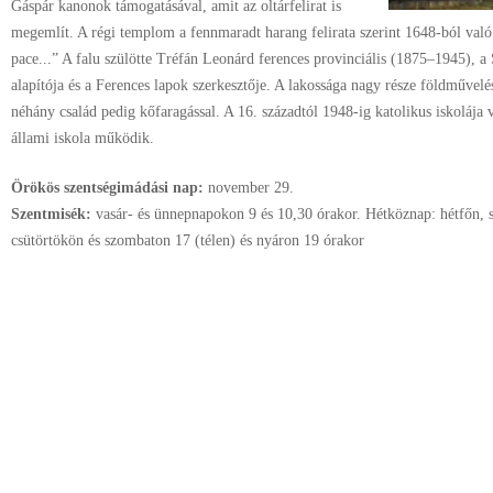
Gáspár kanonok támogatásával, amit az oltárfelirat is
megemlít. A régi templom a fennmaradt harang felirata szerint 1648-ból való
pace...” A falu szülötte Tréfán Leonárd ferences provinciális (1875–1945),
alapítója és a Ferences lapok szerkesztője. A lakossága nagy része földműveléss
néhány család pedig kőfaragással. A 16. századtól 1948-ig katolikus iskolája 
állami iskola működik.
Örökös szentségimádási nap:
november
29.
Szentmisék:
vasár- és ünnepnapokon 9 és 10,30 órakor. Hétköznap: hétfőn, 
csütörtökön és szombaton 17 (télen) és nyáron 19 órakor