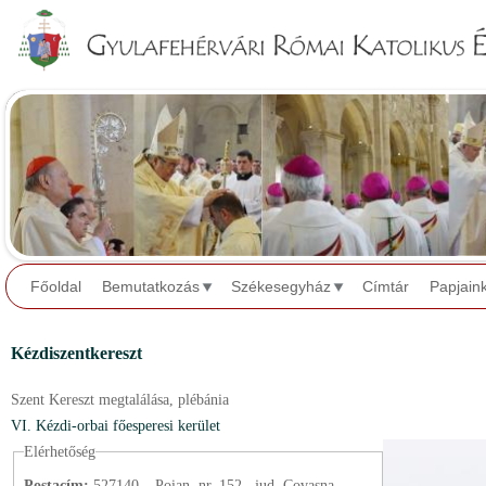
Jump to navigation
Főoldal
Bemutatkozás
Székesegyház
Címtár
Papjain
Kézdiszentkereszt
Szent Kereszt megtalálása,
plébánia
VI. Kézdi-orbai főesperesi kerület
Elérhetőség
Postacím:
527140 – Poian, nr. 152., jud. Covasna