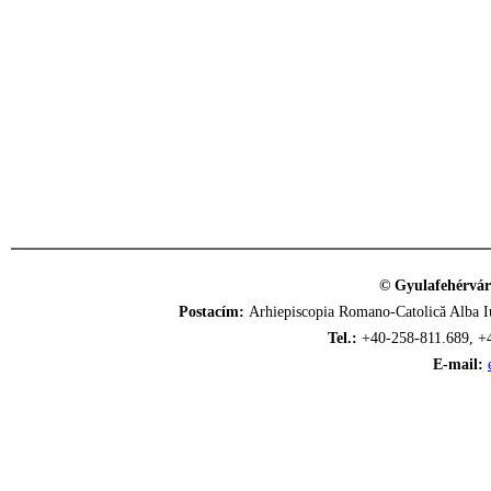
© Gyulafehérvár
Postacím:
Arhiepiscopia Romano-Catolică Alba Iu
Tel.:
+40-258-811.689, +
E-mail: