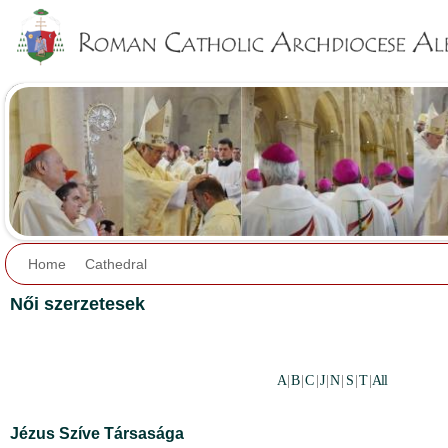
Jump to navigation
Home
Cathedral
Női szerzetesek
A
|
B
|
C
|
J
|
N
|
S
|
T
|
All
Jézus Szíve Társasága