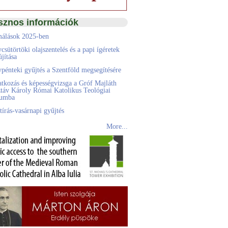
sznos információk
álások 2025-ben
csütörtöki olajszentelés és a papi ígéretek
jítása
pénteki gyűjtés a Szentföld megsegítésére
atkozás és képességvizsga a Gróf Majláth
táv Károly Római Katolikus Teológiai
eumba
tírás-vasárnapi gyűjtés
More...