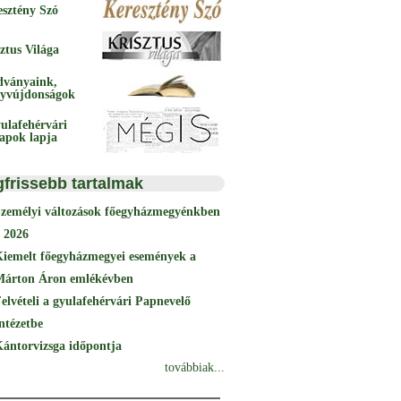
esztény Szó
ztus Világa
dványaink,
yvújdonságok
ulafehérvári
papok lapja
gfrissebb tartalmak
Személyi változások főegyházmegyénkben
 2026
Kiemelt főegyházmegyei események a
Márton Áron emlékévben
elvételi a gyulafehérvári Papnevelő
ntézetbe
ántorvizsga időpontja
továbbiak...