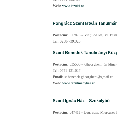
Web:
www.iezuiti.ro
Pongrácz Szent István Tanulmán
Postacím:
517875 – Vinţu de Jos, str. Biser
Tel:
0258-739.320
Szent Benedek Tanulmányi Közp
Postacím:
535500 – Gheorgheni, Grădina C
Tel:
0741-131.027
Email:
st.benedek.gheorgheni@gmail.ro
Web:
www.tanulmanyhaz.ro
Szent Ignác Ház – Székelybő
Postacím:
547411 – Beu, com. Miercurea Ni