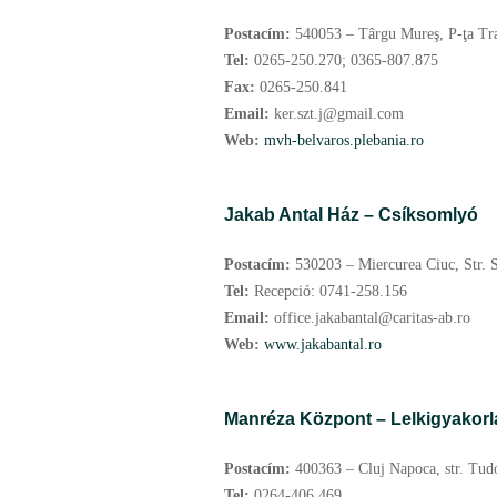
Postacím:
540053 – Târgu Mureş, P-ţa Tran
Tel:
0265-250.270; 0365-807.875
Fax:
0265-250.841
Email:
ker.szt.j@gmail.com
Web:
mvh-belvaros.plebania.ro
Jakab Antal Ház – Csíksomlyó
Postacím:
530203 – Miercurea Ciuc, Str. S
Tel:
Recepció: 0741-258.156
Email:
office.jakabantal@caritas-ab.ro
Web:
www.jakabantal.ro
Manréza Központ – Lelkigyakorl
Postacím:
400363 – Cluj Napoca, str. Tudo
Tel:
0264-406.469