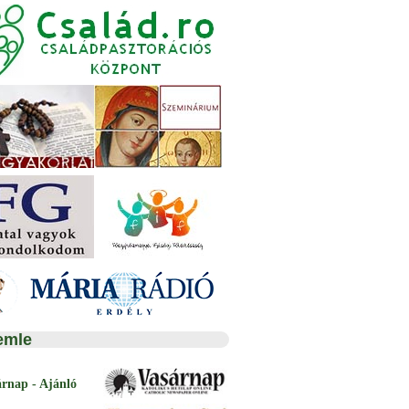
emle
árnap - Ajánló