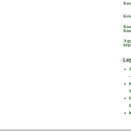
Ker
Kris
Kia
Kön
A gy
kis
Le
–
F
I
K