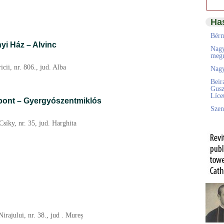
Ha
Bérm
yi Ház – Alvinc
Nagy
megú
icii, nr. 806., jud. Alba
Nagy
Beir
Gusz
Líc
ont – Gyergyószentmiklós
Szen
síky, nr. 35, jud. Harghita
rajului, nr. 38., jud . Mureș