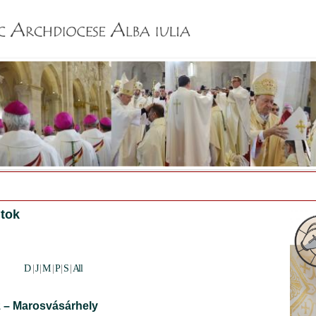
Jump to navigation
tok
D
|
J
|
M
|
P
|
S
|
All
 – Marosvásárhely