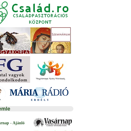
emle
árnap - Ajánló