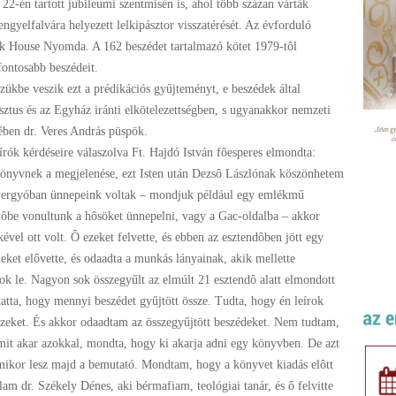
 22-én tartott jubileumi szentmisén is, ahol több százan várták
gyelfalvára helyezett lelkipásztor visszatérését. Az évforduló
rk House Nyomda. A 162 beszédet tartalmazó kötet 1979-tôl
fontosabb beszédeit.
veszik ezt a prédikációs gyűjteményt, e beszédek által
ztus és az Egyház iránti elkötelezettségben, s ugyanakkor nemzeti
jében dr. Veres András püspök.
érdéseire válaszolva Ft. Hajdó István fôesperes elmondta:
vnek a megjelenése, ezt Isten után Dezsô Lászlónak köszönhetem
 Gyergyóban ünnepeink voltak – mondjuk például egy emlékmű
tôbe vonultunk a hôsöket ünnepelni, vagy a Gac-oldalba – akkor
ével ott volt. Ô ezeket felvette, és ebben az esztendôben jött egy
leket elôvette, és odaadta a munkás lányainak, akik mellette
tok le. Nagyon sok összegyűlt az elmúlt 21 esztendô alatt elmondott
atta, hogy mennyi beszédet gyűjtött össze. Tudta, hogy én leírok
ezeket. És akkor odaadtam az összegyűjtött beszédeket. Nem tudtam,
mit akar azokkal, mondta, hogy ki akarja adni egy könyvben. De azt
ikor lesz majd a bemutató. Mondtam, hogy a könyvet kiadás elôtt
álam dr. Székely Dénes, aki bérmafiam, teológiai tanár, és ô felvitte