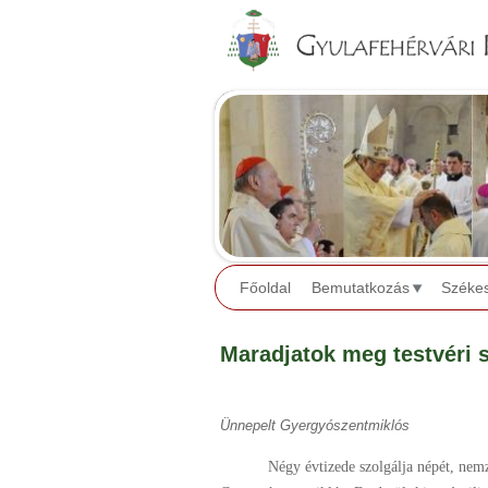
Főoldal
Bemutatkozás
Széke
Maradjatok meg testvéri 
Ünnepelt Gyergyószentmiklós
Négy évtizede szolgálja népét, nemzetét