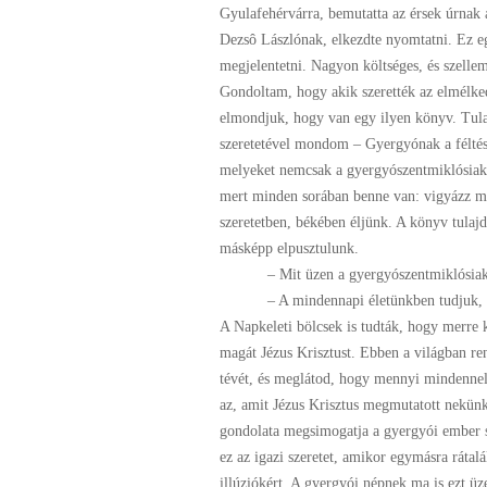
Gyulafehérvárra, bemutatta az érsek úrnak 
Dezsô Lászlónak, elkezdte nyomtatni. Ez 
megjelentetni. Nagyon költséges, és szelle
Gondoltam, hogy akik szerették az elmélke
elmondjuk, hogy van egy ilyen könyv. Tul
szeretetével mondom – Gyergyónak a féltése
melyeket nemcsak a gyergyószentmiklósiak 
mert minden sorában benne van: vigyázz ma
szeretetben, békében éljünk. A könyv tulaj
másképp elpusztulunk.
– Mit üzen a gyergyószentmiklósiak
– A mindennapi életünkben tudjuk, hogy
A Napkeleti bölcsek is tudták, hogy merre k
magát Jézus Krisztust. Ebben a világban re
tévét, és meglátod, hogy mennyi mindennel
az, amit Jézus Krisztus megmutatott nekünk
gondolata megsimogatja a gyergyói ember sz
ez az igazi szeretet, amikor egymásra ráta
illúziókért. A gyergyói népnek ma is ezt ü