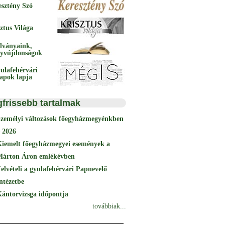
esztény Szó
ztus Világa
dványaink,
yvújdonságok
ulafehérvári
papok lapja
gfrissebb tartalmak
Személyi változások főegyházmegyénkben
 2026
Kiemelt főegyházmegyei események a
Márton Áron emlékévben
elvételi a gyulafehérvári Papnevelő
ntézetbe
ántorvizsga időpontja
továbbiak...