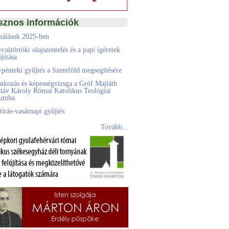
sznos információk
álások 2025-ben
csütörtöki olajszentelés és a papi ígéretek
jítása
pénteki gyűjtés a Szentföld megsegítésére
atkozás és képességvizsga a Gróf Majláth
táv Károly Római Katolikus Teológiai
eumba
tírás-vasárnapi gyűjtés
Tovább...