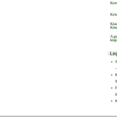
Ker
Kris
Kia
Kön
A gy
kis
Le
–
F
I
K