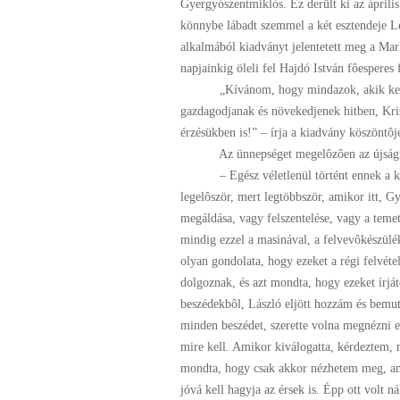
Gyergyószentmiklós. Ez derült ki az április
könnybe lábadt szemmel a két esztendeje Len
alkalmából kiadványt jelentetett meg a Ma
napjainkig öleli fel Hajdó István fôesperes 
„Kívánom, hogy mindazok, akik kezükbe 
gazdagodjanak és növekedjenek hitben, Kris
érzésükben is!” – írja a kiadvány köszöntô
Az ünnepséget megelôzôen az újságírók k
– Egész véletlenül történt ennek a köny
legelôször, mert legtöbbször, amikor itt,
megáldása, vagy felszentelése, vagy a teme
mindig ezzel a masinával, a felvevôkészülék
olyan gondolata, hogy ezeket a régi felvéte
dolgoznak, és azt mondta, hogy ezeket írjá
beszédekbôl, László eljött hozzám és bemut
minden beszédet, szerette volna megnézni 
mire kell. Amikor kiválogatta, kérdeztem, 
mondta, hogy csak akkor nézhetem meg, am
jóvá kell hagyja az érsek is. Épp ott volt n