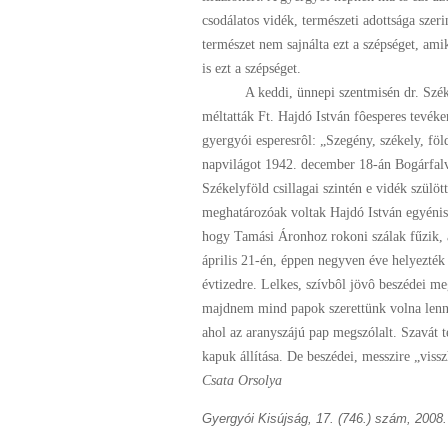
csodálatos vidék, természeti adottsága szeri
természet nem sajnálta ezt a szépséget, am
is ezt a szépséget.
A keddi, ünnepi szentmisén dr. Székely D
méltatták Ft. Hajdó István fôesperes tevéke
gyergyói esperesrôl: „Szegény, székely, fö
napvilágot 1942. december 18-án Bogárfalv
Székelyföld csillagai szintén e vidék szü
meghatározóak voltak Hajdó István egyénis
hogy Tamási Áronhoz rokoni szálak fűzik, a
április 21-én, éppen negyven éve helyezt
évtizedre. Lelkes, szívbôl jövô beszédei m
majdnem mind papok szerettünk volna lenni
ahol az aranyszájú pap megszólalt. Szavát t
kapuk állítása. De beszédei, messzire „vis
Csata Orsolya
Gyergyói Kisújság, 17. (746.) szám, 2008. 