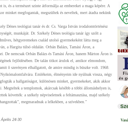
nt is, és a természet szinte átformálja az embereket a maga képére. A
ikor minket megfogantak, megszültek és neveltek, mert átadta nekünk
énes teológiai tanár és dr. Cs. Varga István irodalomtörténész
nységét, munkáját. Dr. Székely Dénes teológia tanár így szólt a
ldműves, hétgyeremekes család utolsó gyermekeként látta meg a
án, a Hargita túlsó oldalán. Orbán Balázs, Tamási Áron, a
löttei. De nemcsak Orbán Balázs és Tamási Áron, hanem Márton Áron is
égének fejlôdésében. De talán titkot árulok el, amikor elmondom,
mit ô szerényen elhallgatott, de amire mindig is büszke volt. 1968.
ék Nyikómalomfalvára. Emlékeim, élményeim ide nyúlnak vissza, négy
egfogták a hallgatóságot, különösen minket, gyermekeket, akik akkor
. Megteltek a templomok, akárcsak késôbb a többi állomáshelyen is,
ettek követték: a székely népviseletnek a feltámasztása, majd székely
szhangzottak”, megmaradnak a lelkekben, a szívekben.”
Sz
Április 24-30
Vas