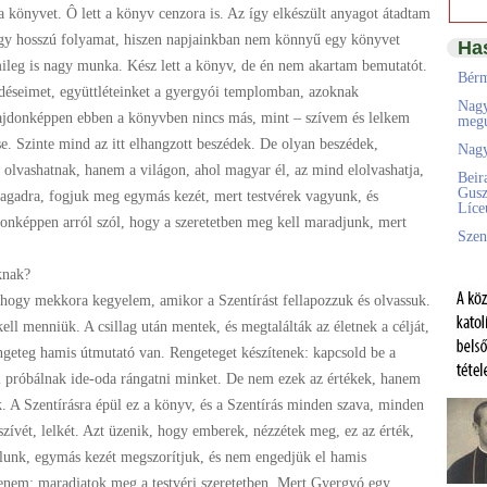
a könyvet. Ô lett a könyv cenzora is. Az így elkészült anyagot átadtam
egy hosszú folyamat, hiszen napjainkban nem könnyű egy könyvet
Ha
mileg is nagy munka. Kész lett a könyv, de én nem akartam bemutatót.
Bérm
déseimet, együttléteinket a gyergyói templomban, azoknak
Nagy
ajdonképpen ebben a könyvben nincs más, mint – szívem és lelkem
megú
. Szinte mind az itt elhangzott beszédek. De olyan beszédek,
Nagy
olvashatnak, hanem a világon, ahol magyar él, az mind elolvashatja,
Beir
Gusz
gadra, fogjuk meg egymás kezét, mert testvérek vagyunk, és
Líc
donképpen arról szól, hogy a szeretetben meg kell maradjunk, mert
Szen
nak?
 mekkora kegyelem, amikor a Szentírást fellapozzuk és olvassuk.
ell menniük. A csillag után mentek, és megtalálták az életnek a célját,
ngeteg hamis útmutató van. Rengeteget készítenek: kapcsold be a
 próbálnak ide-oda rángatni minket. De nem ezek az értékek, hanem
. A Szentírásra épül ez a könyv, és a Szentírás minden szava, minden
ívét, lelkét. Azt üzenik, hogy emberek, nézzétek meg, ez az érték,
lálunk, egymás kezét megszorítjuk, és nem engedjük el hamis
zenem: maradjatok meg a testvéri szeretetben. Mert Gyergyó egy