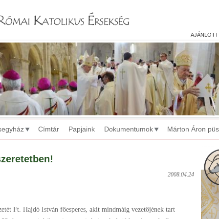
Jump to navigation
ajánlott
segyház
Címtár
Papjaink
Dokumentumok
Márton Áron pü
szeretetben!
2008.04.24
 Ft. Hajdó István fôesperes, akit mindmáig vezetôjének tart