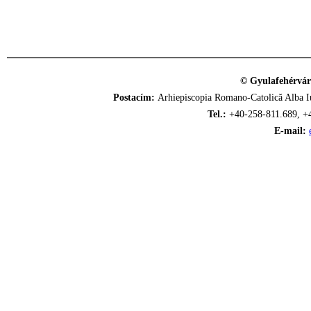
© Gyulafehérvár
Postacím:
Arhiepiscopia Romano-Catolică Alba Iu
Tel.:
+40-258-811.689, +
E-mail: