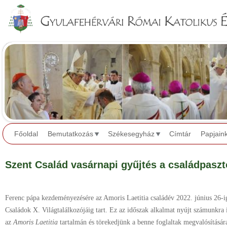
Jump to navigation
Főoldal
Bemutatkozás
Székesegyház
Címtár
Papjain
Szent Család vasárnapi gyűjtés a családpasz
Ferenc pápa kezdeményezésére az Amoris Laetitia családév 2022. június 26-
Családok X. Világtalálkozójáig tart. Ez az időszak alkalmat nyújt számunkr
az
Amoris Laetitia
tartalmán és törekedjünk a benne foglaltak megvalósításár