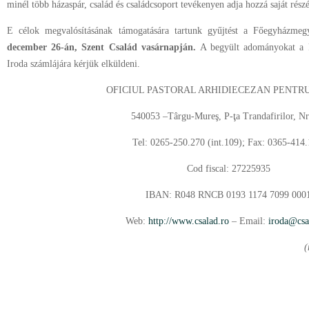
minél több házaspár, család és családcsoport tevékenyen adja hozzá saját részé
E célok megvalósításának támogatására tartunk gyűjtést a Főegyházmegy
december 26-án, Szent Család vasárnapján.
A begyült adományokat a F
Iroda számlájára kérjük elküldeni.
OFICIUL PASTORAL ARHIDIECEZAN PENTRU
540053 –Târgu-Mureş, P-ţa Trandafirilor, Nr
Tel: 0265-250.270 (int.109); Fax: 0365-414.
Cod fiscal: 27225935
IBAN: R048 RNCB 0193 1174 7099 000
Web:
http://www.csalad.ro
– Email:
iroda@csa
(