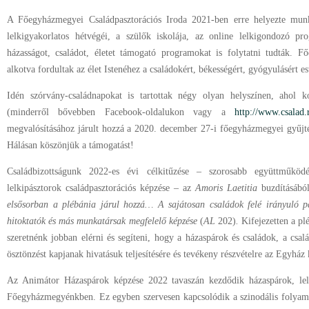
A Főegyházmegyei Családpasztorációs Iroda 2021-ben erre helyezte mun
lelkigyakorlatos hétvégéi, a szülők iskolája, az online lelkigondozó pr
házasságot, családot, életet támogató programokat is folytatni tudták. 
alkotva fordultak az élet Istenéhez a családokért, békességért, gyógyulásért es
Idén szórvány-családnapokat is tartottak négy olyan helyszínen, ahol
(minderről bővebben Facebook-oldalukon vagy a
http://www.csalad.
megvalósításához járult hozzá a 2020. december 27-i főegyházmegyei gyűjté
Hálásan köszönjük a támogatást!
Családbizottságunk 2022-es évi célkitűzése – szorosabb együttműköd
lelkipásztorok családpasztorációs képzése – az
Amoris Laetitia
buzdításábó
elsősorban a plébánia járul hozzá… A sajátosan családok felé irányuló 
hitoktatók és más munkatársak megfelelő képzése
(
AL
202)
.
Kifejezetten a pl
szeretnénk jobban elérni és segíteni, hogy a házaspárok és családok, a csa
ösztönzést kapjanak hivatásuk teljesítésére és tevékeny részvételre az Egyház
Az Animátor Házaspárok képzése 2022 tavaszán kezdődik házaspárok, lelk
Főegyházmegyénkben. Ez egyben szervesen kapcsolódik a szinodális folyam