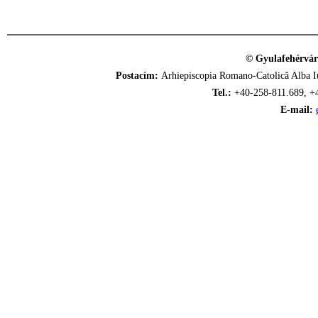
© Gyulafehérvár
Postacím:
Arhiepiscopia Romano-Catolică Alba Iu
Tel.:
+40-258-811.689, +
E-mail: