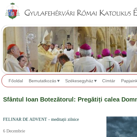
Jump to navigation
Főoldal
Bemutatkozás
Székesegyház
Címtár
Papjain
Sfântul Ioan Botezătorul: Pregătiți calea Dom
FELINAR DE ADVENT - meditații zilnice
6 Decembrie