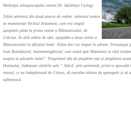
Meditația arhiepiscopului emerit Dr. Jakubinyi György
Trăim adventul din două puncte de vedere: adventul nostru
ne reamintește Vechiul Testament, care era timpul
așteptării până la prima venire a Mântuitorului, de
Crăciun. În altă ordine de idei, așteptăm a doua venire a
Mântuitorului la sfârșitul lumii. Trăim deci tot timpul în advent. Personajul p
Ioan Botezătorul, înaintemergătorul, care arată spre Mântuitor la râul Iorda
asupra sa păcatele lumii”. Programul său de pregătire este și pregătirea noas
Domnului, îndreptați cărările sale.” Adică: prin penitență, printr-o spovadă 
imoral, ce ne îndepărtează de Cristos, să exersăm iubirea de aproapele și să 
sufletească.