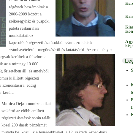
Ker
régészek beszámoltak a
2000-2009 között a
Kris
székesegyház és püspöki
Kia
palota restaurálási
Kön
munkálataihoz
A gy
kapcsolódó régészeti ásatásokból származó leletek
kis
számbavételéről, megőrzéséről és kutatásáról.
Az eredmények
rgyak kerültek a felszínre a
Le
zik az a mintegy 10 000
g őrizetében áll, és amelyből
–
mra kiállított régészeti
k azonosítására, eddig
r került.
F
Monica Dejan
numizmatikai
I
szakértő az előbb említett
K
régészeti ásatások során talált
közel 200 darab pénzérmét
mutatta be, közülük a legrégebbieket, a 12. századi Árpád-házi