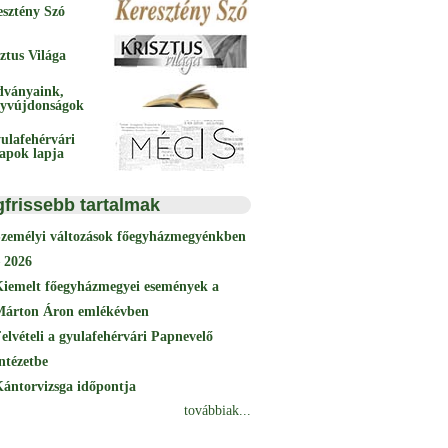
esztény Szó
ztus Világa
dványaink,
yvújdonságok
ulafehérvári
papok lapja
gfrissebb tartalmak
Személyi változások főegyházmegyénkben
 2026
Kiemelt főegyházmegyei események a
Márton Áron emlékévben
elvételi a gyulafehérvári Papnevelő
ntézetbe
ántorvizsga időpontja
továbbiak...