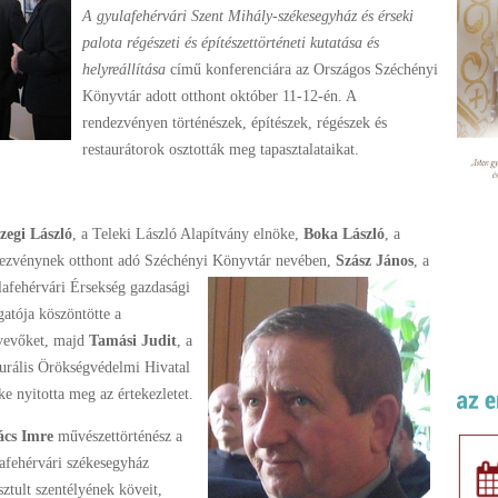
A gyulafehérvári Szent Mihály-székesegyház és érseki
palota régészeti és építészettörténeti kutatása és
helyreállítása
című konferenciára az Országos Széchényi
Könyvtár adott otthont október 11-12-én. A
rendezvényen történészek, építészek, régészek és
restaurátorok osztották meg tapasztalataikat.
zegi László
, a Teleki László Alapítvány elnöke,
Boka László
, a
ezvénynek otthont adó Széchényi Könyvtár nevében,
Szász János
, a
afehérvári Érsekség gazdasági
gatója köszöntötte a
vevőket, majd
Tamási Judit
, a
urális Örökségvédelmi Hivatal
ke nyitotta meg az értekezletet.
ács Imre
művészettörténész a
afehérvári székesegyház
sztult szentélyének köveit,