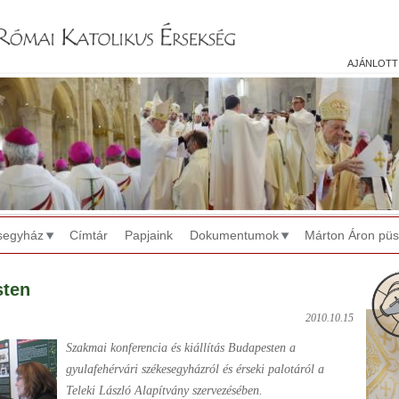
Jump to navigation
ajánlott
segyház
Címtár
Papjaink
Dokumentumok
Márton Áron pü
sten
2010.10.15
Szakmai konferencia és kiállítás Budapesten a
gyulafehérvári székesegyházról és érseki palotáról a
Teleki László Alapítvány szervezésében.