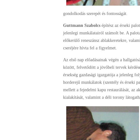
gondolkodás szerepét és fontosságát.
Guttmann Szabolcs
építész az érseki palo
jelenlegi munkálatairól számolt be. A palo
előkerülő reneszánsz ablakkeretekre, valam
cseréjére hívta fel a figyelmet.
Az első nap előadásainak végén a hallgatós
között, felvetődött a jövőbeli tervek kérdés
érsekség gazdasági igazgatója a jelenleg f
horderejű munkálatok (szentély és érseki pa
mellett a fejedelmi kapu restaurálását, az ak
kialakítását, valamint a déli torony látogat