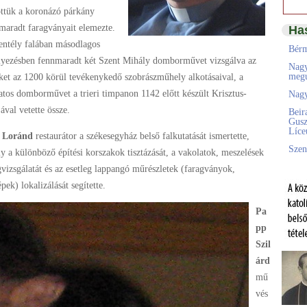
ttük a koronázó párkány
aradt faragványait elemezte.
Ha
entély falában másodlagos
Bérm
lyezésben fennmaradt két Szent Mihály domborművet vizsgálva az
Nagy
megú
ket az 1200 körül tevékenykedő szobrászműhely alkotásaival, a
ratos domborművet a trieri timpanon 1142 előtt készült Krisztus-
Nagy
jával vetette össze.
Beir
Gusz
Líc
s Loránd
restaurátor a székesegyház belső falkutatását ismertette,
Szen
y a különböző építési korszakok tisztázását, a vakolatok, meszelések
gvizsgálatát és az esetleg lappangó műrészletek (faragványok,
épek) lokalizálását segítette.
Pa
pp
Szil
árd
mű
vés