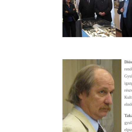
Diós
rend
Gyul
igaz
rész
Kult
elnö
Tak
gyul
elpu