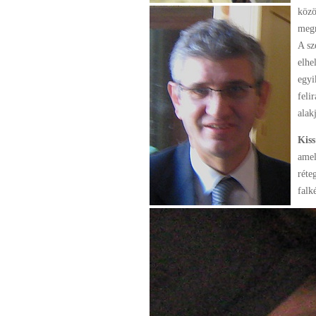
közö
megm
A sz
elhe
egyi
feli
alak
Kis
amel
réte
falk