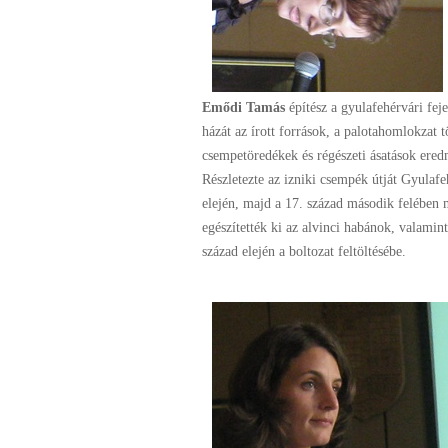
Emődi Tamás
építész a gyulafehérvári fej
házát az írott források, a palotahomlokzat t
csempetöredékek és régészeti ásatások ered
Részletezte az izniki csempék útját Gyulafe
elején, majd a 17. század második felében m
egészítették ki az alvinci habánok, valamint
század elején a boltozat feltöltésébe.