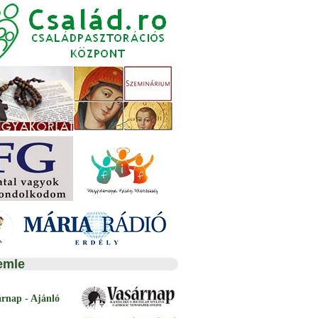
emle
árnap - Ajánló