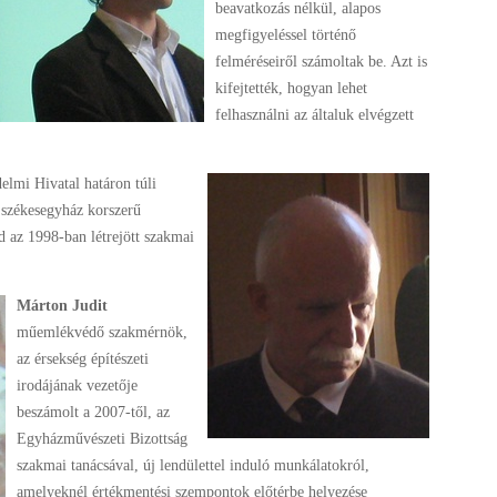
beavatkozás nélkül, alapos
megfigyeléssel történő
felméréseiről számoltak be. Azt is
kifejtették, hogyan lehet
felhasználni az általuk elvégzett
elmi Hivatal határon túli
a székesegyház korszerű
 az 1998-ban létrejött szakmai
Márton Judit
műemlékvédő szakmérnök,
az érsekség építészeti
irodájának vezetője
beszámolt a 2007-től, az
Egyházművészeti Bizottság
szakmai tanácsával, új lendülettel induló munkálatokról,
amelyeknél értékmentési szempontok előtérbe helyezése