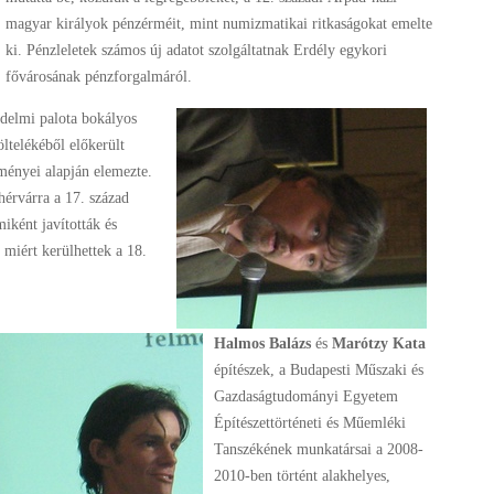
magyar királyok pénzérméit, mint numizmatikai ritkaságokat emelte
ki. Pénzleletek számos új adatot szolgáltatnak Erdély egykori
fővárosának pénzforgalmáról.
edelmi palota bokályos
öltelékéből előkerült
ményei alapján elemezte.
hérvárra a 17. század
iként javították és
 miért kerülhettek a 18.
Halmos Balázs
és
Marótzy Kata
építészek, a Budapesti Műszaki és
Gazdaságtudományi Egyetem
Építészettörténeti és Műemléki
Tanszékének munkatársai a 2008-
2010-ben történt alakhelyes,