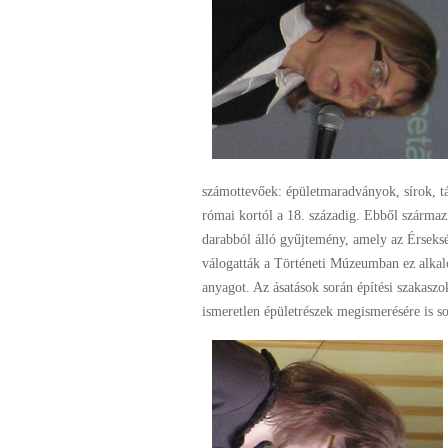
számottevőek: épületmaradványok, sírok, tá
római kortól a 18. századig. Ebből szárma
darabból álló gyűjtemény, amely az Érseksé
válogatták a Történeti Múzeumban ez alkalo
anyagot. Az ásatások során építési szakaszo
ismeretlen épületrészek megismerésére is so