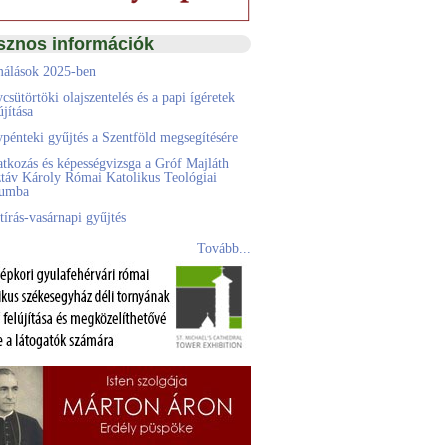
sznos információk
álások 2025-ben
csütörtöki olajszentelés és a papi ígéretek
jítása
pénteki gyűjtés a Szentföld megsegítésére
atkozás és képességvizsga a Gróf Majláth
táv Károly Római Katolikus Teológiai
eumba
tírás-vasárnapi gyűjtés
Tovább...