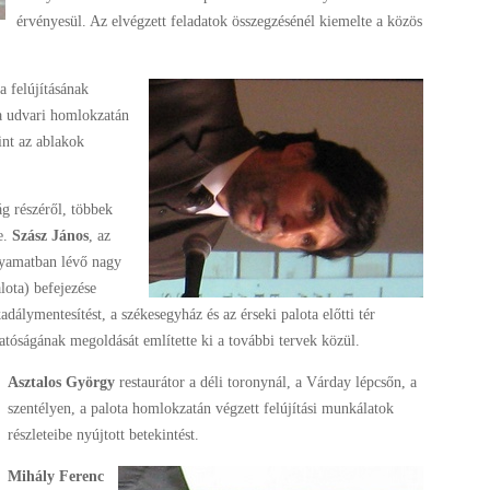
érvényesül. Az elvégzett feladatok összegzésénél kiemelte a közös
ta felújításának
ta udvari homlokzatán
int az ablakok
ág részéről, többek
e.
Szász János
, az
olyamatban lévő nagy
lota) befejezése
adálymentesítést, a székesegyház és az érseki palota előtti tér
hatóságának megoldását említette ki a további tervek közül.
Asztalos György
restaurátor a déli toronynál, a Várday lépcsőn, a
szentélyen, a palota homlokzatán végzett felújítási munkálatok
részleteibe nyújtott betekintést.
Mihály Ferenc