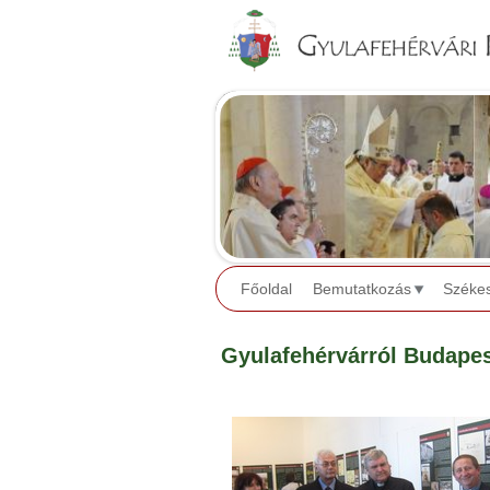
Főoldal
Bemutatkozás
Széke
Gyulafehérvárról Budape