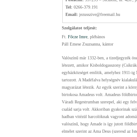
Tel:
0266-379.191
Email:
jezusszive@freemail.hu
Szolgálatot teljesít:
Ft.
Főcze Imre
, plébános
Páll Emese Zsuzsanna, kántor
Valószínű már 1332-ben, a tizedjegyzék öss
létezett, amikor Kisboldogasszony (Csíkrák
egyházközséget említik, amelyhez 1911-ig 
tartozott. A Madéfalva helységnév kialakulá
magyarázat létezik. Az egyik szerint a körn
birtokosa Amadeus volt. Amadeus földbirto
Váradi Regestrumban szerepel, aki egy felv
család sarja volt. Akkoriban gyakorinak szá
hadban vitézül harcolóknak vagyont adomá
valószínű, hogy Amade is így jutott földbi
elmélet szerint az Ama Deus (szeresd az Iste