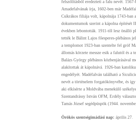
felszólításból eredezteti a falu nevét. 1567
Amadefalvának írja, 1602-ben már Madéfa
Csíkrákos filiája volt, kápolnája 1743-ban
dokumentumok szerint a kápolna építését II
években lebontották. 1911-től lesz önálló 
tették le Bálint Lajos főesperes-plébános je
a templomot 1923-ban szentelte fel gróf Ma
állomás körzete messze esik a falutól és a
Balázs György plébános közbenjárásával me
alakítottak át kápolnává. 1926-ban katolik
engedélyét. Madéfalván található a Siculic
nevét a történelem forgatókönyvébe, és így 
aki elkísérte a Moldvába menekülő székelyek
Szentandrássy István OFM, Erdély választ
Tamás József segédpüspök (1944. novembe
Örökös szentségimádási nap:
április
27.