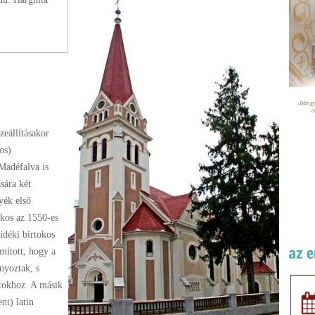
zeállításakor
os)
Madéfalva is
sára két
yék első
kos az 1550-es
idéki birtokos
mított, hogy a
nyoztak, s
rtokhoz. A másik
nt) latin