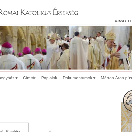
Jump to navigation
ajánlott
segyház
Címtár
Papjaink
Dokumentumok
Márton Áron pü
ud. Harghita