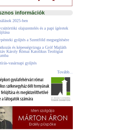
sznos információk
álások 2025-ben
csütörtöki olajszentelés és a papi ígéretek
jítása
pénteki gyűjtés a Szentföld megsegítésére
atkozás és képességvizsga a Gróf Majláth
táv Károly Római Katolikus Teológiai
eumba
tírás-vasárnapi gyűjtés
Tovább...