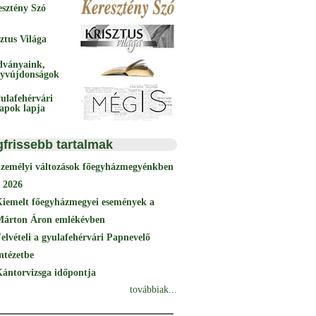
esztény Szó
ztus Világa
dványaink,
yvújdonságok
ulafehérvári
papok lapja
gfrissebb tartalmak
Személyi változások főegyházmegyénkben
 2026
Kiemelt főegyházmegyei események a
Márton Áron emlékévben
elvételi a gyulafehérvári Papnevelő
ntézetbe
ántorvizsga időpontja
továbbiak...