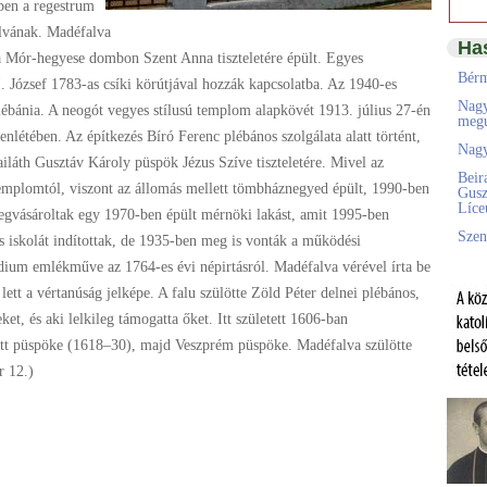
-ben a regestrum
lvának. Madéfalva
Ha
 a Mór-hegyese dombon Szent Anna tiszteletére épült. Egyes
Bérm
. József 1783-as csíki körútjával hozzák kapcsolatba. Az 1940-es
Nagy
plébánia. A neogót vegyes stílusú templom alapkövét 1913. július 27-én
megú
lenlétében. Az építkezés Bíró Ferenc plébános szolgálata alatt történt,
Nagy
iláth Gusztáv Károly püspök Jézus Szíve tiszteletére. Mivel az
Beir
 templomtól, viszont az állomás mellett tömbháznegyed épült, 1990-ben
Gusz
Líc
gvásároltak egy 1970-ben épült mérnöki lakást, amit 1995-ben
Szen
us iskolát indítottak, de 1935-ben meg is vonták a működési
idium emlékműve az 1764-es évi népirtásról. Madéfalva vérével írta be
lett a vértanúság jelképe. A falu szülötte Zöld Péter delnei plébános,
et, és aki lelkileg támogatta őket. Itt született 1606-ban
ott püspöke (1618–30), majd Veszprém püspöke. Madéfalva szülötte
r 12.)