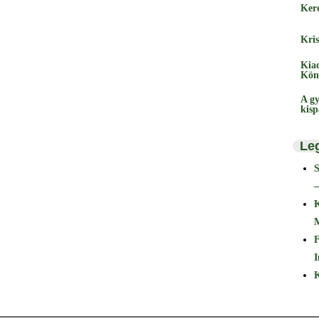
Ker
Kris
Kia
Kön
A gy
kis
Le
–
F
I
K