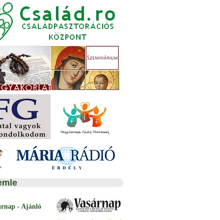
emle
árnap - Ajánló