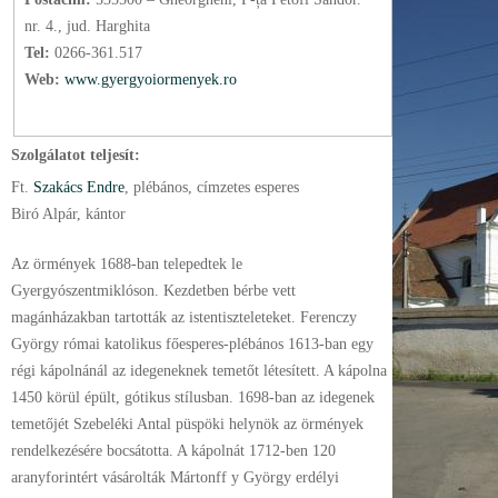
nr. 4., jud. Harghita
Tel:
0266-361.517
Web:
www.gyergyoiormenyek.ro
Szolgálatot teljesít:
Ft.
Szakács Endre
, plébános
, címzetes esperes
Biró Alpár, kántor
Az örmények 1688-ban telepedtek le
Gyergyószentmiklóson. Kezdetben bérbe vett
magánházakban tartották az istentiszteleteket. Ferenczy
György római katolikus főesperes-plébános 1613-ban egy
régi kápolnánál az idegeneknek temetőt létesített. A kápolna
1450 körül épült, gótikus stílusban. 1698-ban az idegenek
temetőjét Szebeléki Antal püspöki helynök az örmények
rendelkezésére bocsátotta. A kápolnát 1712-ben 120
aranyforintért vásárolták Mártonff y György erdélyi