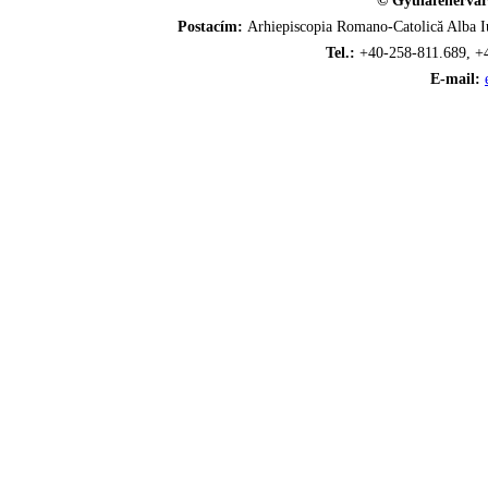
© Gyulafehérvár
Postacím:
Arhiepiscopia Romano-Catolică Alba Iu
Tel.:
+40-258-811.689, +
E-mail: