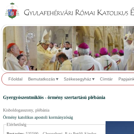
Jump to navigation
Főoldal
Bemutatkozás
Székesegyház
Címtár
Papjain
Gyergyószentmiklós - örmény szertartású plébánia
Kisboldogasszony,
plébánia
Örmény katolikus apostoli kormányzóság
Elérhetőség
Postacím:
535500 – Gheorgheni, P-ța Petőfi Sándor.