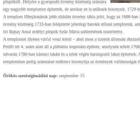
püspöktől. Helyére a gyarapodó örmény közösség számára
egy nagyobb templomot építettek, de amikor ez is szűknek bizonyult, 1729-be
A templom főbejáratának jobb oldalán örmény tábla jelzi, hogy az 1688-ban 
örmény közösség 1733-ban felépítette jelenlegi barokk stílusú templomát, am
fel Bajtay Antal erdélyi püspök Szűz Mária születésének tiszteletére.
A templomot lőréses várfal veszi körül – ahol most a tizenöt állomást ábrázol
Petőfi tér 4. szám alatt áll a plébánia impozáns épülete, amelynek telkét 176
udvarán 1780-ban kántori lakást és a telek végén harangozói lakot építettek. 
templomban pedig számtalan műkincs bizonyítja az örmények vallásosságát és 
Örökös szentségimádási nap:
szeptember
15.