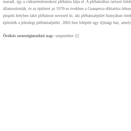
maradt, így a csíkszentdomokosi plébánia látja el. A plébániához tartozó fele
államosították, és az épületet az 1970-es években a Ceauşescu-diktatúra leb
püspök helyben lakó plébánost nevezett ki, aki plébániaépület hiányában töm
építették a jelenlegi plébániaépület. 2002-ben felépült egy ifjúsági ház, ame
Örökös szentségimádási nap:
szeptember
22.