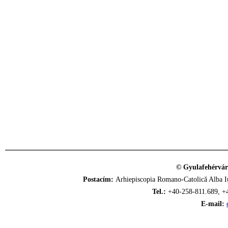
© Gyulafehérvár
Postacím:
Arhiepiscopia Romano-Catolică Alba Iu
Tel.:
+40-258-811.689, +
E-mail: