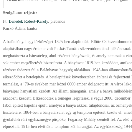
Szolgálatot teljesít:
Ft.
Benedek Róbert-Károly
, plébános
Kurkó Ádám, kántor
A balánbányai egyházközséget 1825-ben alapították. Előtte Csíkszentdomonkos
alapításában nagy érdeme volt Puskás Tamás csíkszentdomokosi plébánosnak. 
meghatározta a bányatelep, ahol rézércet bányásztak, és amely nemcsak a váro
sok ember megélhetését biztosította. A bányászat 1819-ben kezdődött, amiko
rézércet fedezett fel a Balánhavas hegység oldalában. 1948-ban államosítottá
elkezdődött a betelepítés. A betelepítések következtében építeni és fejleszteni
termelést, a ’70-es években már közel 6000 ember dolgozott itt. A város lako
bányaipar hanyatlani kezdett. Az állami támogatás, amely a bánya működésén
akadozni kezdett. Elkezdődtek a tömeges leépítések, s végül 2006. december
fából épített kápolna épült, amelyet a bánya akkori tulajdonosai, az örmény
tiszteletére. 1864-ben a bányatársulat egy új templom építését kezdte el, ame
gyulafehérvári egyházmegye püspöke, Fogarasy Mihály szentelt fel. Az első vi
elpusztult. 1915-ben elvitték a templom két harangját. Az egyházközség 1944