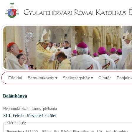
Jump to navigation
Főoldal
Bemutatkozás
Székesegyház
Címtár
Papjain
Balánbánya
Nepomuki Szent János,
plébánia
XIII. Felcsíki főesperesi kerület
Elérhetőség
Postacím:
535200 – Bălan, Str. Pârâul Fierarilor, nr. 1/A., jud. Harghita