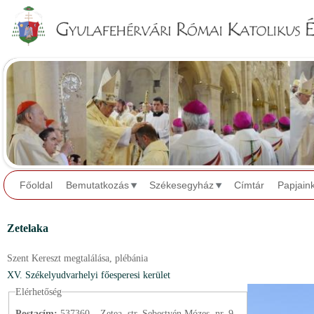
Jump to navigation
Főoldal
Bemutatkozás
Székesegyház
Címtár
Papjain
Zetelaka
Szent Kereszt megtalálása,
plébánia
XV. Székelyudvarhelyi főesperesi kerület
Elérhetőség
Postacím:
537360 – Zetea, str. Sebestyén Mózes, nr. 9.,