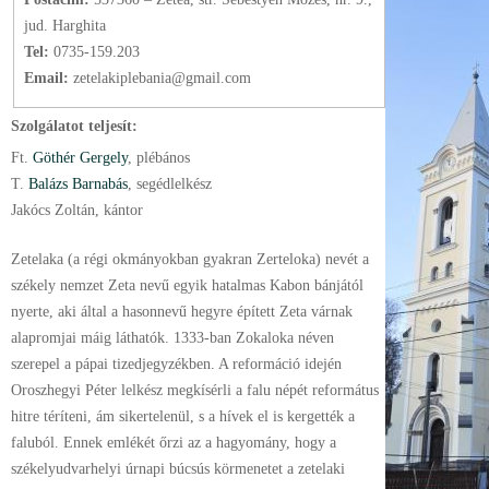
jud. Harghita
Tel:
0735-159.203
Email:
zetelakiplebania@gmail.com
Szolgálatot teljesít:
Ft.
Göthér Gergely
, plébános
T.
Balázs Barnabás
, segédlelkész
Jakócs Zoltán, kántor
Zetelaka (a régi okmányokban gyakran Zerteloka) nevét a
székely nemzet Zeta nevű egyik hatalmas Kabon bánjától
nyerte, aki által a hasonnevű hegyre épített Zeta várnak
alapromjai máig láthatók. 1333-ban Zokaloka néven
szerepel a pápai tizedjegyzékben. A reformáció idején
Oroszhegyi Péter lelkész megkísérli a falu népét református
hitre téríteni, ám sikertelenül, s a hívek el is kergették a
faluból. Ennek emlékét őrzi az a hagyomány, hogy a
székelyudvarhelyi úrnapi búcsús körmenetet a zetelaki