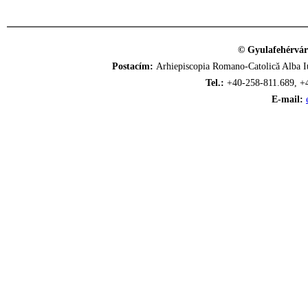
© Gyulafehérvár
Postacím:
Arhiepiscopia Romano-Catolică Alba Iu
Tel.:
+40-258-811.689, +
E-mail: