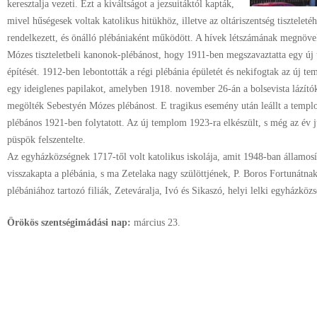
keresztalja vezeti. Ezt a kiváltságot a jezsuitáktól kapták,
mivel hűségesek voltak katolikus hitükhöz, illetve az oltáriszentség tiszteleté
rendelkezett, és önálló plébániaként működött. A hívek létszámának megnövek
Mózes tiszteletbeli kanonok-plébánost, hogy 1911-ben megszavaztatta egy új 
építését. 1912-ben lebontották a régi plébánia épületét és nekifogtak az új te
egy ideiglenes papilakot, amelyben 1918. november 26-án a bolsevista lázítók
megölték Sebestyén Mózes plébánost. E tragikus esemény után leállt a templ
plébános 1921-ben folytatott. Az új templom 1923-ra elkészült, s még az év 
püspök felszentelte.
Az egyházközségnek 1717-től volt katolikus iskolája, amit 1948-ban államosít
visszakapta a plébánia, s ma Zetelaka nagy szülöttjének, P. Boros Fortunátnak
plébániához tartozó filiák, Zeteváralja, Ivó és Sikaszó, helyi lelki egyházköz
Örökös szentségimádási nap:
március
23.