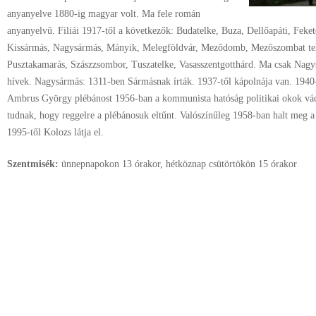
anyanyelve 1880-ig magyar volt. Ma fele román
anyanyelvű. Filiái 1917-től a következők: Budatelke, Buza, Dellőapáti, Feke
Kissármás, Nagysármás, Mányik, Melegföldvár, Meződomb, Mezőszombat tel
Pusztakamarás, Szászzsombor, Tuszatelke, Vasasszentgotthárd. Ma csak Nag
hívek. Nagysármás: 1311-ben Sármásnak írták. 1937-től kápolnája van. 1940–
Ambrus György plébánost 1956-ban a kommunista hatóság politikai okok vádjá
tudnak, hogy reggelre a plébánosuk eltűnt. Valószínűleg 1958-ban halt meg a
1995-től Kolozs látja el.
Szentmisék:
ünnepnapokon 13 órakor, hétköznap csütörtökön 15 órakor