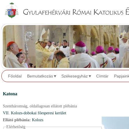
Jump to navigation
Főoldal
Bemutatkozás
Székesegyház
Címtár
Papjain
Katona
Szentháromság,
oldallagosan ellátott plébánia
VII. Kolozs-dobokai főesperesi kerület
Ellátó plébánia:
Kolozs
Elérhetőség