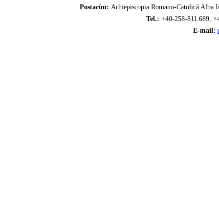
Postacím:
Arhiepiscopia Romano-Catolică Alba Iu
Tel.:
+40-258-811.689, +
E-mail: