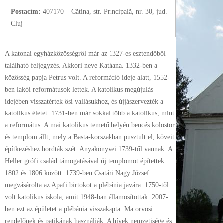
Postacím:
407170 – Cătina, str. Principală, nr. 30, jud.
Cluj
A katonai egyházközösségről már az 1327-es esztendőből
található feljegyzés. Akkori neve Kathana. 1332-ben a
közösség papja Petrus volt. A reformáció ideje alatt, 1552-
ben lakói reformátusok lettek. A katolikus megújulás
idejében visszatértek ősi vallásukhoz, és újjászervezték a
katolikus életet. 1731-ben már sokkal több a katolikus, mint
a református. A mai katolikus temető helyén bencés kolostor
és templom állt, mely a Basta-korszakban pusztult el, köveit
építkezéshez hordták szét. Anyakönyvei 1739-től vannak. A
Heller grófi család támogatásával új templomot építettek
1802 és 1806 között. 1739-ben Csatári Nagy József
megvásárolta az Apafi birtokot a plébánia javára. 1750-től
volt katolikus iskola, amit 1948-ban államosítottak. 2007-
ben ezt az épületet a plébánia visszakapta. Ma orvosi
rendelőnek és patikának használják. A hívek nemzetisége és