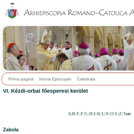
Jump to navigation
Prima pagină
Istoria Episcopiei
Catedrala
VI. Kézdi-orbai főesperesi kerület
A
|
B
|
E
|
F
|
G
|
H
|
I
|
K
|
L
|
N
|
O
|
S
|
Z
|
Toate
Zabola