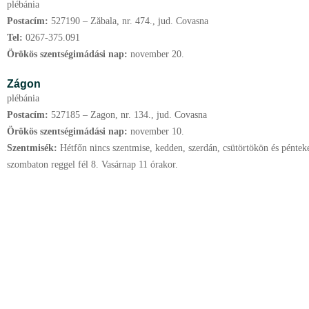
plébánia
Postacím:
527190 – Zăbala, nr. 474., jud. Covasna
Tel:
0267-375.091
Örökös szentségimádási nap:
november
20.
Zágon
plébánia
Postacím:
527185 – Zagon, nr. 134., jud. Covasna
Örökös szentségimádási nap:
november
10.
Szentmisék:
Hétfőn nincs szentmise, kedden, szerdán, csütörtökön és pénteke
szombaton reggel fél 8. Vasárnap 11 órakor.