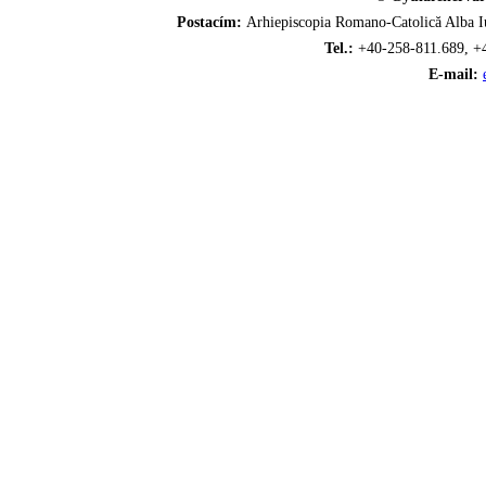
Postacím:
Arhiepiscopia Romano-Catolică Alba Iu
Tel.:
+40-258-811.689, +
E-mail: