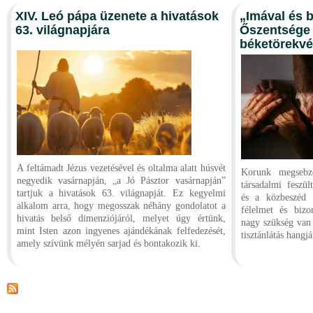
XIV. Leó pápa üzenete a hivatások
„Imával és b
63. világnapjára
Őszentsége 
béketörekvé
A feltámadt Jézus vezetésével és oltalma alatt húsvét
Korunk megsebze
negyedik vasárnapján, „a Jó Pásztor vasárnapján”
társadalmi feszül
tartjuk a hivatások 63. világnapját. Ez kegyelmi
és a közbeszéd 
alkalom arra, hogy megosszak néhány gondolatot a
félelmet és bizo
hivatás belső dimenziójáról, melyet úgy értünk,
nagy szükség van a
mint Isten azon ingyenes ajándékának felfedezését,
tisztánlátás hangj
amely szívünk mélyén sarjad és bontakozik ki.