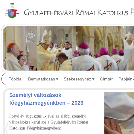
Jump to navigation
Főoldal
Bemutatkozás
Székesegyház
Címtár
Papjain
Személyi változások
főegyházmegyénkben – 2026
Folyó év augusztus 1-jével az alábbi személyi
változásokra kerül sor a Gyulafehérvári Római
Katolikus Főegyházmegyében: