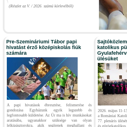
(Részlet az V. / 2026. számú körlevélből)
Pre-Szemináriumi Tábor papi
Sajtóközlem
hivatást érző középiskolás fiúk
katolikus p
számára
Gyulafehérvá
ülésüket
A papi hivatások ébresztése, felismerése és
gondozása Egyházunk egyik legszebb és
2026. május 11-13
legfontosabb küldetése. Az Úr ma is hív munkásokat
a Romániai Katol
aratásába, ugyanakkor szüksége van olyan
77. plenáris ülésé
lelkipásztorokra, akik segítenek meghallani és
és görögkatolikus 