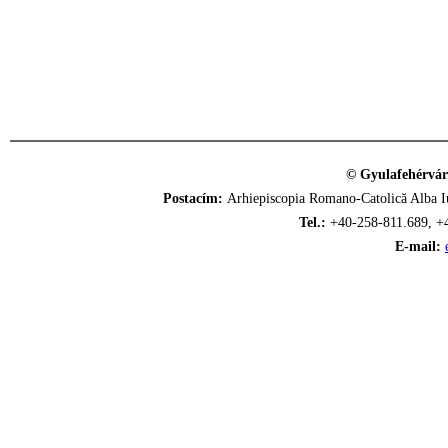
© Gyulafehérvár
Postacím:
Arhiepiscopia Romano-Catolică Alba Iu
Tel.:
+40-258-811.689, +
E-mail: