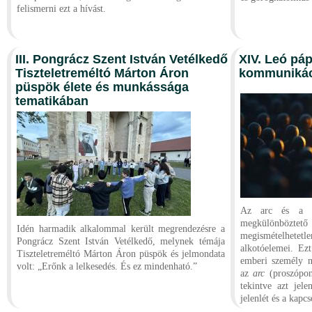
felismerni ezt a hívást.
III. Pongrácz Szent István Vetélkedő
XIV. Leó páp
Tiszteletreméltó Márton Áron
kommunikáci
püspök élete és munkássága
tematikában
Az arc és a h
megkülönböz
Idén harmadik alkalommal került megrendezésre a
megismételhetetlen
Pongrácz Szent István Vetélkedő, melynek témája
alkotóelemei. Ez
Tiszteletreméltó Márton Áron püspök és jelmondata
emberi személy m
volt: „Erőnk a lelkesedés. És ez mindenható.”
az
arc
(proszópon)
tekintve azt jelen
jelenlét és a kapc