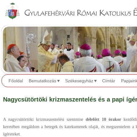
Jump to navigation
Főoldal
Bemutatkozás
Székesegyház
Címtár
Papjain
Nagycsütörtöki krizmaszentelés és a papi ígé
A nagycsütörtöki krizmaszentelési szentmise
délelőtt 10 órakor
kezdődi
keretében megáldom a betegek és katekumenek olaját, és megszentelem a k
ígéreteket.