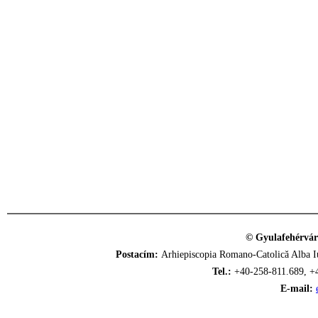
© Gyulafehérvár
Postacím:
Arhiepiscopia Romano-Catolică Alba Iu
Tel.:
+40-258-811.689, +
E-mail: