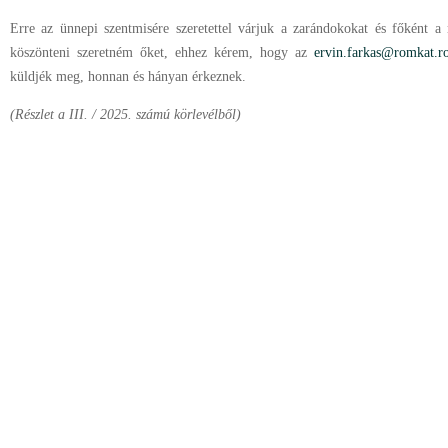
Erre az ünnepi szentmisére szeretettel várjuk a zarándokokat és főként a
köszönteni szeretném őket, ehhez kérem, hogy az
ervin.farkas@romkat.r
küldjék meg, honnan és hányan érkeznek.
(Részlet a III. / 2025. számú körlevélből)