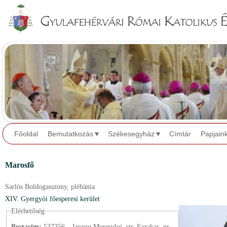
Jump to navigation
Főoldal
Bemutatkozás
Székesegyház
Címtár
Papjain
Marosfő
Sarlós Boldogasszony,
plébánia
XIV. Gyergyói főesperesi kerület
Elérhetőség
Postacím:
537356 – Izvoru Mureșului, str. Fazakas, nr.