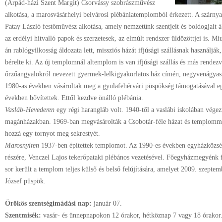
(Árpád-házi Szent Margit) Csorvássy szobrászművész
alkotása, a marosvásárhelyi belvárosi plébániatemplomból érkezett. A szárnya
Patay László festőművész alkotása, amely nemzetünk szentjeit és boldogjait á
az erdélyi hitvalló papok és szerzetesek, az elmúlt rendszer üldözöttjei is. 
án rablógyilkosság áldozata lett, missziós házát ifjúsági szállásnak használják
bérelte ki. Az új templomnál altemplom is van ifjúsági szállás és más rendezv
őrzőangyalokról nevezett gyermek-lelkigyakorlatos ház címén, negyvenágyas 
1980-as években vásároltak meg a gyulafehérvári püspökség támogatásával eg
években bővítettek. Ettől kezdve önálló plébánia.
Vasláb-Hevederen
egy régi harangláb volt. 1940-től a vaslábi iskolában végez
magánházakban. 1969-ban megvásárolták a Csobotár-féle házat és templommá 
hozzá egy tornyot meg sekrestyét.
Marosnyíren
1937-ben építettek templomot. Az 1990-es években egyházközségi
részére, Venczel Lajos tekerőpataki plébános vezetésével. Főegyházmegyénk 
sor került a templom teljes külső és belső felújítására, amelyet 2009. szepte
József püspök.
Örökös szentségimádási nap:
január
07.
Szentmisék:
vasár- és ünnepnapokon 12 órakor, hétköznap 7 vagy 18 órakor