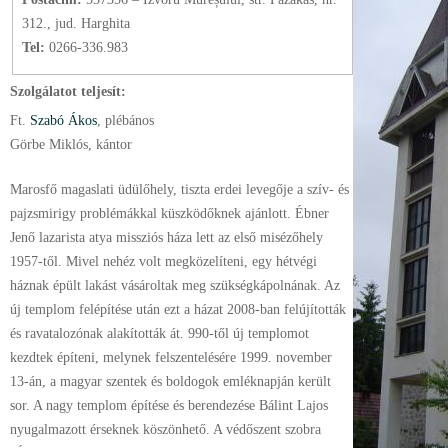
312., jud. Harghita
Tel:
0266-336.983
Szolgálatot teljesít:
Ft.
Szabó Ákos
, plébános
Görbe Miklós, kántor
Marosfő magaslati üdülőhely, tiszta erdei levegője a szív- és
pajzsmirigy problémákkal küszködőknek ajánlott. Ébner
Jenő lazarista atya missziós háza lett az első misézőhely
1957-től. Mivel nehéz volt megközelíteni, egy hétvégi
háznak épült lakást vásároltak meg szükségkápolnának. Az
új templom felépítése után ezt a házat 2008-ban felújították
és ravatalozónak alakították át. 990-től új templomot
kezdtek építeni, melynek felszentelésére 1999. november
13-án, a magyar szentek és boldogok emléknapján került
sor. A nagy templom építése és berendezése Bálint Lajos
nyugalmazott érseknek köszönhető. A védőszent szobra