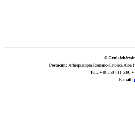
© Gyulafehérvár
Postacím:
Arhiepiscopia Romano-Catolică Alba Iu
Tel.:
+40-258-811.689, +
E-mail: