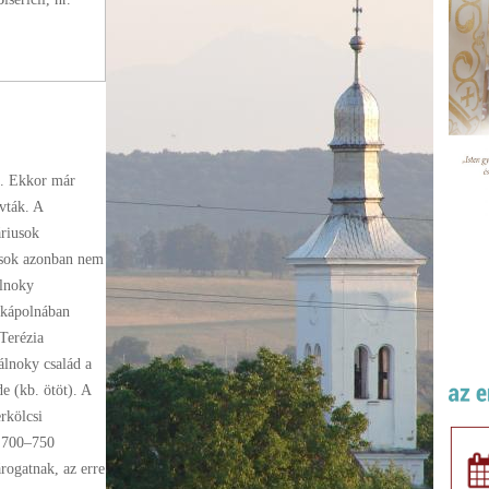
k. Ekkor már
vták. A
riusok
kusok azonban nem
álnoky
 kápolnában
Terézia
álnoky család a
de (kb. ötöt). A
erkölcsi
g 700–750
ogatnak, az erre