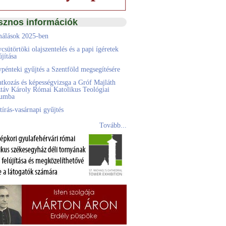
sznos információk
álások 2025-ben
csütörtöki olajszentelés és a papi ígéretek
jítása
pénteki gyűjtés a Szentföld megsegítésére
atkozás és képességvizsga a Gróf Majláth
táv Károly Római Katolikus Teológiai
eumba
tírás-vasárnapi gyűjtés
Tovább...