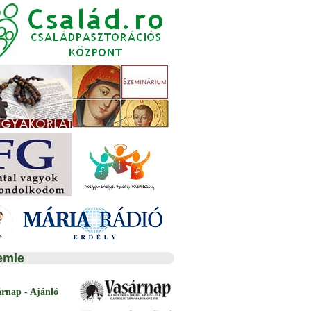
emle
árnap - Ajánló