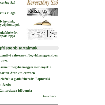
esztény Szó
ztus Világa
dványaink,
yvújdonságok
ulafehérvári
papok lapja
gfrissebb tartalmak
Személyi változások főegyházmegyénkben
 2026
Kiemelt főegyházmegyei események a
Márton Áron emlékévben
elvételi a gyulafehérvári Papnevelő
ntézetbe
ántorvizsga időpontja
továbbiak...