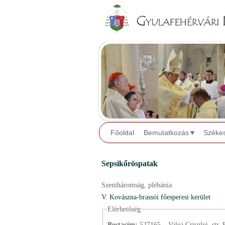
Főoldal
Bemutatkozás
Széke
Sepsikőröspatak
Szentháromság,
plébánia
V. Kovászna-brassói főesperesi kerület
Elérhetőség
Postacím:
527165 – Valea Crişului, str. B