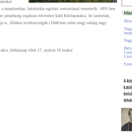
rekeiket
 a templomban, halottaikat egyházi szertartással temettetik. 1891-ben
Ha
i püspökség irgalmas nővéreket küld Kőröspatakra. Itt tanítottak,
Bérm
ája is. Áldásos tevékenységük (1848-ban szűnt meg) sokáig nagy
Nagy
megú
Nagy
Beir
rakor, hétköznap télen 17, nyáron 18 órakor
Gusz
Líc
Szen