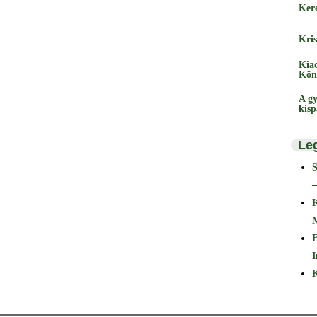
Ker
Kris
Kia
Kön
A gy
kis
Le
–
F
I
K