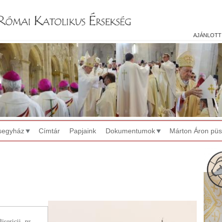
Jump to navigation
ajánlott
segyház
Címtár
Papjaink
Dokumentumok
Márton Áron pü
isericii, nr.