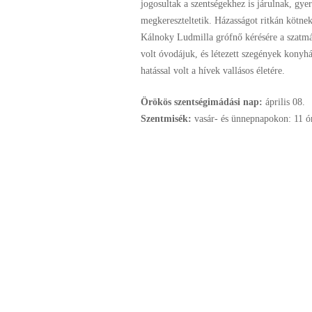
jogosultak a szentségekhez is járulnak, gye
megkereszteltetik. Házasságot ritkán kötnek
Kálnoky Ludmilla grófnő kérésére a szatmár
volt óvodájuk, és létezett szegények konyh
hatással volt a hívek vallásos életére.
Örökös szentségimádási nap:
április
08.
Szentmisék:
vasár- és ünnepnapokon: 11 ó