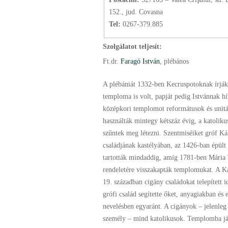
152., jud. Covasna
Tel:
0267-379.885
Szolgálatot teljesít:
Ft.
dr.
Faragó István
, plébános
A plébániát 1332-ben Kecruspotoknak írjá
temploma is volt, papját pedig Istvánnak hí
középkori templomot reformátusok és unitá
használták mintegy kétszáz évig, a katoli
szűntek meg létezni. Szentmiséiket gróf K
családjának kastélyában, az 1426-ban épült
tartották mindaddig, amíg 1781-ben Mária 
rendeletére visszakapták templomukat. A K
19. században cigány családokat telepített i
grófi család segítette őket, anyagiakban és 
nevelésben egyaránt. A cigányok – jelenle
személy – mind katolikusok. Templomba jár