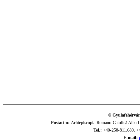
© Gyulafehérvár
Postacím:
Arhiepiscopia Romano-Catolică Alba Iu
Tel.:
+40-258-811.689, +
E-mail: