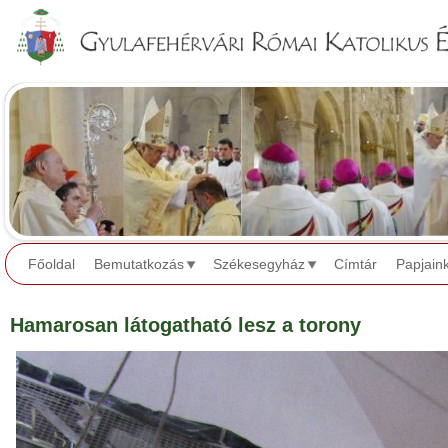
Jump to navigation
Főoldal
Bemutatkozás
Székesegyház
Címtár
Papjain
Hamarosan látogatható lesz a torony