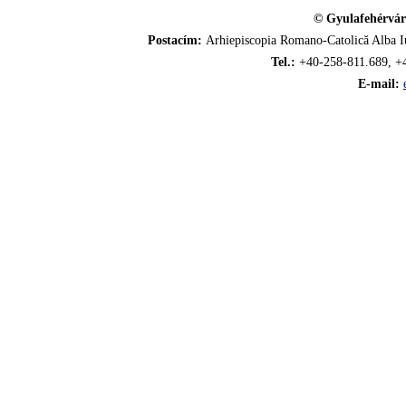
© Gyulafehérvár
Postacím:
Arhiepiscopia Romano-Catolică Alba Iu
Tel.:
+40-258-811.689, +
E-mail: