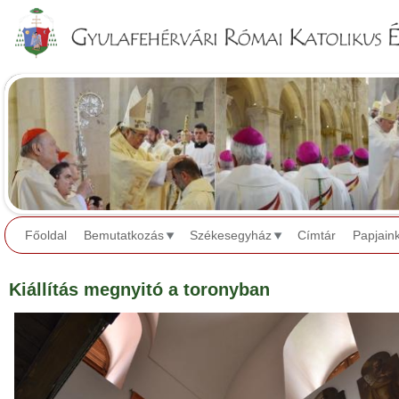
Jump to navigation
Főoldal
Bemutatkozás
Székesegyház
Címtár
Papjain
Kiállítás megnyitó a toronyban