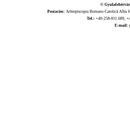
© Gyulafehérvár
Postacím:
Arhiepiscopia Romano-Catolică Alba Iu
Tel.:
+40-258-811.689, +
E-mail: