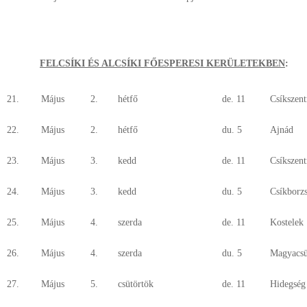
FELCSÍKI ÉS ALCSÍKI FŐESPERESI KERÜLETEKBEN
:
21.
Május
2.
hétfő
de. 11
Csíkszen
22.
Május
2.
hétfő
du. 5
Ajnád
23.
Május
3.
kedd
de. 11
Csíkszen
24.
Május
3.
kedd
du. 5
Csíkborz
25.
Május
4.
szerda
de. 11
Kostelek
26.
Május
4.
szerda
du. 5
Magyacsü
27.
Május
5.
csütörtök
de. 11
Hidegség