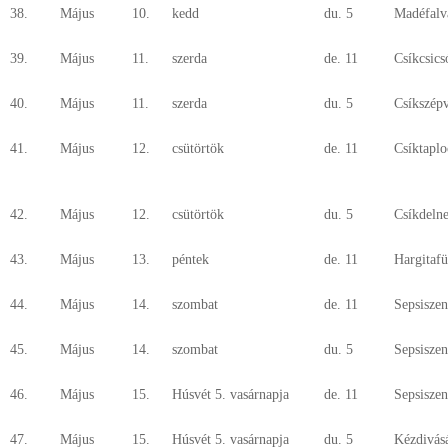
38.
Május
10.
kedd
du. 5
Madéfalv
39.
Május
11.
szerda
de. 11
Csíkcsics
40.
Május
11.
szerda
du. 5
Csíkszépv
41.
Május
12.
csütörtök
de. 11
Csíktaplo
42.
Május
12.
csütörtök
du. 5
Csíkdeln
43.
Május
13.
péntek
de. 11
Hargitaf
44.
Május
14.
szombat
de. 11
Sepsisze
45.
Május
14.
szombat
du. 5
Sepsisze
46.
Május
15.
Húsvét 5. vasárnapja
de. 11
Sepsiszen
47.
Május
15.
Húsvét 5. vasárnapja
du. 5
Kézdivás