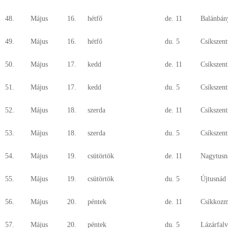
48.
Május
16.
hétfő
de. 11
Balánbán
49.
Május
16.
hétfő
du. 5
Csíkszen
50.
Május
17.
kedd
de. 11
Csíkszent
51.
Május
17.
kedd
du. 5
Csíkszen
52.
Május
18.
szerda
de. 11
Csíkszen
53.
Május
18.
szerda
du. 5
Csíkszen
54.
Május
19.
csütörtök
de. 11
Nagytusn
55.
Május
19.
csütörtök
du. 5
Újtusnád
56.
Május
20.
péntek
de. 11
Csíkkozm
57.
Május
20.
péntek
du. 5
Lázárfalv