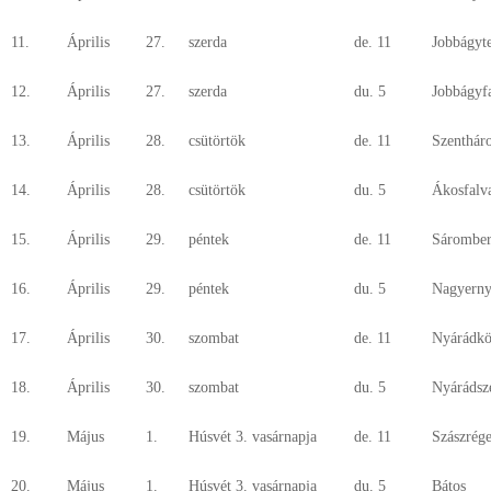
11.
Április
27.
szerda
de. 11
Jobbágyt
12.
Április
27.
szerda
du. 5
Jobbágyf
13.
Április
28.
csütörtök
de. 11
Szenthár
14.
Április
28.
csütörtök
du. 5
Ákosfalv
15.
Április
29.
péntek
de. 11
Sárombe
16.
Április
29.
péntek
du. 5
Nagyern
17.
Április
30.
szombat
de. 11
Nyárádkö
18.
Április
30.
szombat
du. 5
Nyárádsz
19.
Május
1.
Húsvét 3. vasárnapja
de. 11
Szászrég
20.
Május
1.
Húsvét 3. vasárnapja
du. 5
Bátos