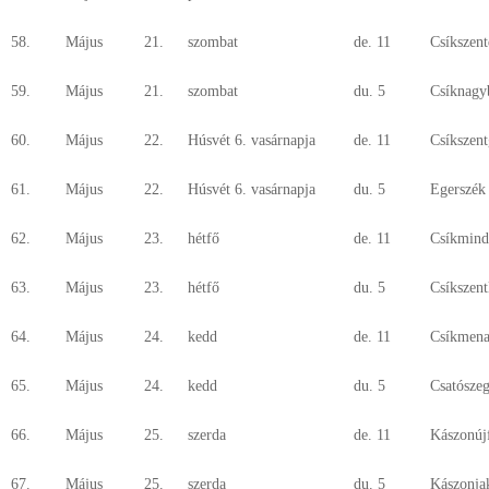
58.
Május
21.
szombat
de. 11
Csíkszen
59.
Május
21.
szombat
du. 5
Csíknagy
60.
Május
22.
Húsvét 6. vasárnapja
de. 11
Csíkszen
61.
Május
22.
Húsvét 6. vasárnapja
du. 5
Egerszék
62.
Május
23.
hétfő
de. 11
Csíkmind
63.
Május
23.
hétfő
du. 5
Csíkszent
64.
Május
24.
kedd
de. 11
Csíkmena
65.
Május
24.
kedd
du. 5
Csatósze
66.
Május
25.
szerda
de. 11
Kászonúj
67.
Május
25.
szerda
du. 5
Kászonja