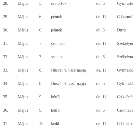
28.
Május
5.
csütörtök
du. 5
Gyimesfe
29.
Május
6.
péntek
de. 11
Csíksoml
30.
Május
6.
péntek
du. 5
Ditró
31.
Május
7.
szombat
de. 11
Székelyu
32.
Május
7.
szombat
du. 5
Székelyud
33.
Május
8.
Húsvét 4. vasárnapja
de. 11
Gyimesb
34.
Május
8.
Húsvét 4. vasárnapja
du. 5
Gyimeskö
35.
Május
9.
hétfő
de. 11
Csíkdánf
36.
Május
9.
hétfő
du. 5
Csíkmada
37.
Május
10.
kedd
de. 11
Csíkráko