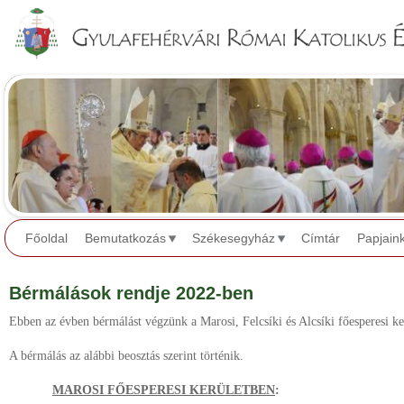
Jump to navigation
Főoldal
Bemutatkozás
Székesegyház
Címtár
Papjain
Bérmálások rendje 2022-ben
Ebben az évben bérmálást végzünk a Marosi, Felcsíki és Alcsíki főesperesi ke
A bérmálás az alábbi beosztás szerint történik.
MAROSI FŐESPERESI KERÜLETBEN
: