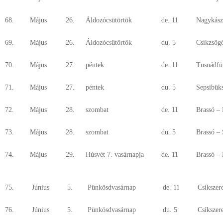
68.
Május
26.
Áldozócsütörtök
de. 11
Nagykás
69.
Május
26.
Áldozócsütörtök
du. 5
Csíkzsög
70.
Május
27.
péntek
de. 11
Tusnádfü
71.
Május
27.
péntek
du. 5
Sepsibük
72.
Május
28.
szombat
de. 11
Brassó –
73.
Május
28.
szombat
du. 5
Brassó – 
74.
Május
29.
Húsvét 7. vasárnapja
de. 11
Brassó – 
75.
Június
5.
Pünkösdvasárnap
de. 11
Csíkszer
76.
Június
5.
Pünkösdvasárnap
du. 5
Csíkszer