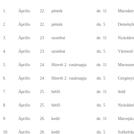
1.
Április
22.
péntek
de. 11
Marosker
2.
Április
22.
péntek
du. 5
Deményh
3.
Április
23.
szombat
de. 11
Nyárádre
4.
Április
23.
szombat
du. 5
Vármező
5.
Április
24.
Húsvét 2. vasárnapja
de. 11
Marossze
6.
Április
24.
Húsvét 2. vasárnapja
du. 5
Görgényü
7.
Április
25.
hétfő
de. 11
Jedd
8.
Április
25.
hétfő
du. 5
Nyárádse
9.
Április
26.
kedd
de. 11
Marosjár
10.
Április
26.
kedd
du. 5
Székelyk