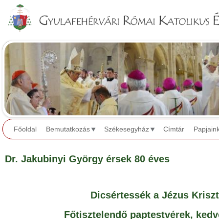
Jump to navigation
Főoldal
Bemutatkozás
Székesegyház
Címtár
Papjain
Dr. Jakubinyi György érsek 80 éves
Dicsértessék a Jézus Krisz
Főtisztelendő paptestvérek, kedv