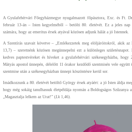
A Gyulafehérvári Főegyházmegye nyugalmazott főpásztora, Exc. és Ft. Dr
február 13-án – Isten kegyelméből – betölti 80. életévét. Ez a jeles nap
számára, hogy az emeritus érsek atyával közösen adjunk hálát a jó Istennek.
A Szentírás szavait követve – „Emlékezzetek meg elöljáróitokról, akik az I
13,7) – szeretnénk közösen megünnepelni ezt a különleges születésnapot. E
kedves paptestvéreket és híveket a gyulafehérvári székesegyházba, hogy
Mátyás apostol ünnepén, délelőtt 11 órakor kezdődő szentmisén vele együtt
szentmise után a székesegyházban ünnepi köszöntésre kerül sor.
Imádkozzunk a 80. életévét betöltő György érsek atyáért: a jó Isten áldja me
hogy még sokáig tanulhassuk életpéldája nyomán a Boldogságos Szűzanya aláz
„Magasztalja lelkem az Urat!” (
Lk
1,46).