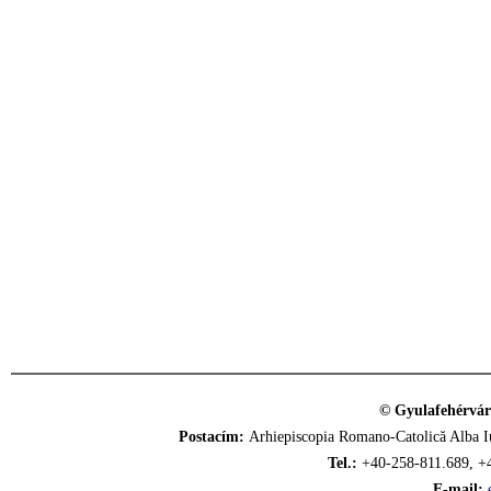
© Gyulafehérvár
Postacím:
Arhiepiscopia Romano-Catolică Alba Iu
Tel.:
+40-258-811.689, +
E-mail: