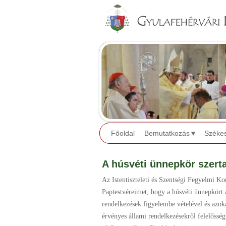
Főoldal
Bemutatkozás
Széke
A húsvéti ünnepkör szerta
Az Istentiszteleti és Szentségi Fegyelmi Ko
Paptestvéreimet, hogy a húsvéti ünnepkört 
rendelkezések figyelembe vételével és azoka
érvényes állami rendelkezésekről felelősség