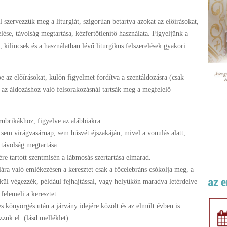
szervezzük meg a liturgiát, szigorúan betartva azokat az előírásokat,
ése, távolság megtartása, kézfertőtlenítő használata. Figyeljünk a
 kilincsek és a használatban lévő liturgikus felszerelések gyakori
e az előírásokat, külön figyelmet fordítva a szentáldozásra (csak
 az áldozáshoz való felsorakozásnál tartsák meg a megfelelő
rubrikákhoz, figyelve az alábbiakra:
sem virágvasárnap, sem húsvét éjszakáján, mivel a vonulás alatt,
a távolság megtartása.
re tartott szentmisén a lábmosás szertartása elmarad.
ára való emlékezésen a keresztet csak a főcelebráns csókolja meg, a
lkül végezzék, például fejhajtással, vagy helyükön maradva letérdelve
felemeli a keresztet.
es könyörgés után a járvány idejére közölt és az elmúlt évben is
zuk el. (lásd melléklet)