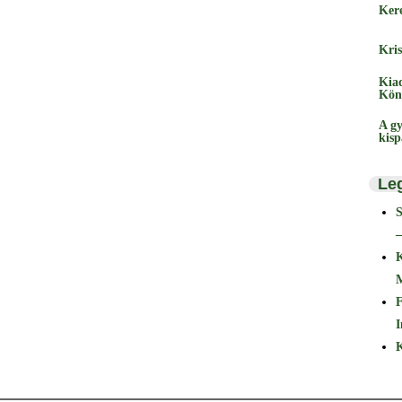
Ker
Kris
Kia
Kön
A gy
kis
Le
–
F
I
K