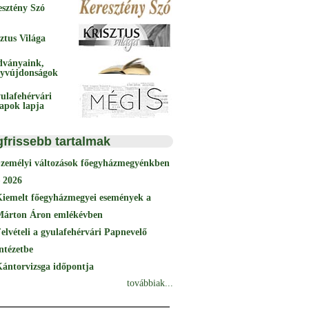
esztény Szó
ztus Világa
dványaink,
yvújdonságok
ulafehérvári
papok lapja
gfrissebb tartalmak
Személyi változások főegyházmegyénkben
 2026
Kiemelt főegyházmegyei események a
Márton Áron emlékévben
elvételi a gyulafehérvári Papnevelő
ntézetbe
ántorvizsga időpontja
továbbiak...