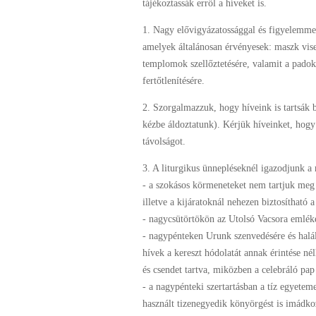
tájékoztassák erről a híveket is.
1. Nagy elővigyázatossággal és figyelemmel 
amelyek általánosan érvényesek: maszk visel
templomok szellőztetésére, valamit a padok,
fertőtlenítésére.
2. Szorgalmazzuk, hogy híveink is tartsák b
kézbe áldoztatunk). Kérjük híveinket, hogy
távolságot.
3. A liturgikus ünnepléseknél igazodjunk a 
- a szokásos körmeneteket nem tartjuk meg 
illetve a kijáratoknál nehezen biztosítható 
- nagycsütörtökön az Utolsó Vacsora emléké
- nagypénteken Urunk szenvedésére és halál
hívek a kereszt hódolatát annak érintése né
és csendet tartva, miközben a celebráló pap 
- a nagypénteki szertartásban a tíz egyetem
használt tizenegyedik könyörgést is imádkoz