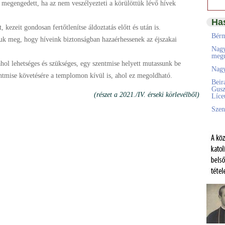
 megengedett, ha az nem veszélyezteti a körülöttük lévő hívek
Ha
, kezeit gondosan fertőtlenítse áldoztatás előtt és után is.
Bérm
zzuk meg, hogy híveink biztonságban hazaérhessenek az éjszakai
Nagy
megú
hol lehetséges és szükséges, egy szentmise helyett mutassunk be
Nagy
szentmise követésére a templomon kívül is, ahol ez megoldható.
Beir
Gusz
(részet a 2021./IV. érseki körlevélből)
Líc
Szen