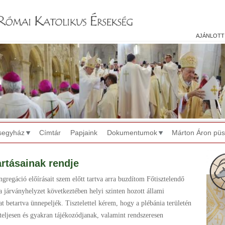
Jump to navigation
ajánlott
segyház
Címtár
Papjaink
Dokumentumok
Márton Áron pü
rtásainak rendje
ngregáció előírásait szem előtt tartva arra buzdítom Főtisztelendő
a járványhelyzet következtében helyi szinten hozott állami
t betartva ünnepeljék. Tisztelettel kérem, hogy a plébánia területén
teljesen és gyakran tájékozódjanak, valamint rendszeresen