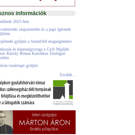
sznos információk
álások 2025-ben
csütörtöki olajszentelés és a papi ígéretek
jítása
pénteki gyűjtés a Szentföld megsegítésére
atkozás és képességvizsga a Gróf Majláth
táv Károly Római Katolikus Teológiai
eumba
tírás-vasárnapi gyűjtés
Tovább...