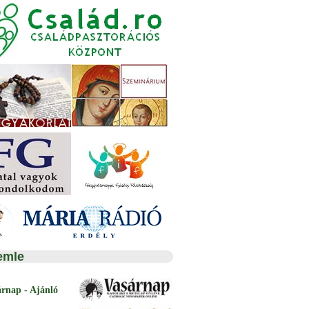
emle
árnap - Ajánló