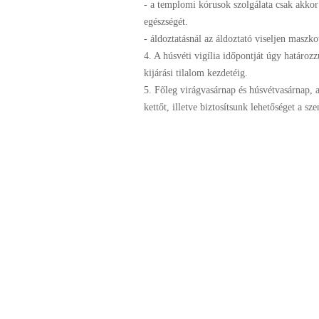
- a templomi kórusok szolgálata csak akkor
egészségét.
- áldoztatásnál az áldoztató viseljen maszkot
4. A húsvéti vigília időpontját úgy határo
kijárási tilalom kezdetéig.
5. Főleg virágvasárnap és húsvétvasárnap, a
kettőt, illetve biztosítsunk lehetőséget a 